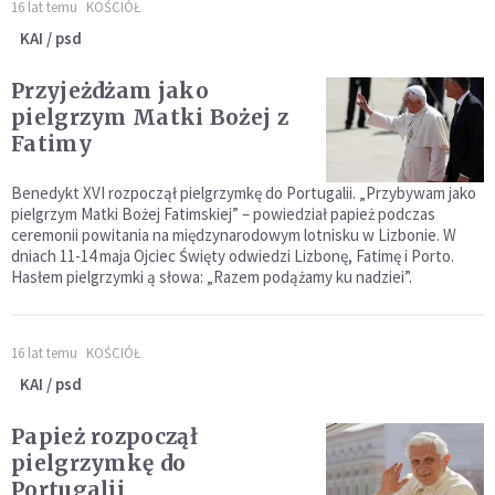
16 lat temu
KOŚCIÓŁ
KAI / psd
Przyjeżdżam jako
pielgrzym Matki Bożej z
Fatimy
Benedykt XVI rozpoczął pielgrzymkę do Portugalii. „Przybywam jako
pielgrzym Matki Bożej Fatimskiej” – powiedział papież podczas
ceremonii powitania na międzynarodowym lotnisku w Lizbonie. W
dniach 11-14 maja Ojciec Święty odwiedzi Lizbonę, Fatimę i Porto.
Hasłem pielgrzymki ą słowa: „Razem podążamy ku nadziei”.
16 lat temu
KOŚCIÓŁ
KAI / psd
Papież rozpoczął
pielgrzymkę do
Portugalii