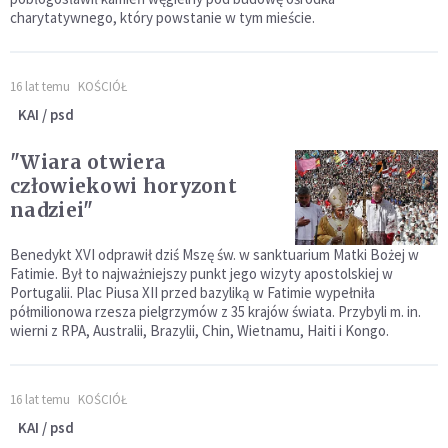
charytatywnego, który powstanie w tym mieście.
16 lat temu
KOŚCIÓŁ
KAI / psd
"Wiara otwiera
człowiekowi horyzont
nadziei"
Benedykt XVI odprawił dziś Mszę św. w sanktuarium Matki Bożej w
Fatimie. Był to najważniejszy punkt jego wizyty apostolskiej w
Portugalii. Plac Piusa XII przed bazyliką w Fatimie wypełniła
półmilionowa rzesza pielgrzymów z 35 krajów świata. Przybyli m. in.
wierni z RPA, Australii, Brazylii, Chin, Wietnamu, Haiti i Kongo.
16 lat temu
KOŚCIÓŁ
KAI / psd