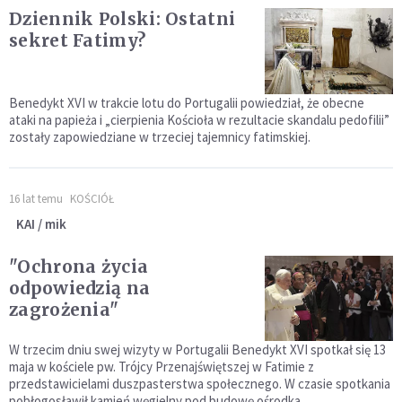
Dziennik Polski: Ostatni
sekret Fatimy?
Benedykt XVI w trakcie lotu do Portugalii powiedział, że obecne
ataki na papieża i „cierpienia Kościoła w rezultacie skandalu pedofilii”
zostały zapowiedziane w trzeciej tajemnicy fatimskiej.
16 lat temu
KOŚCIÓŁ
KAI / mik
"Ochrona życia
odpowiedzią na
zagrożenia"
W trzecim dniu swej wizyty w Portugalii Benedykt XVI spotkał się 13
maja w kościele pw. Trójcy Przenajświętszej w Fatimie z
przedstawicielami duszpasterstwa społecznego. W czasie spotkania
pobłogosławił kamień węgielny pod budowę ośrodka