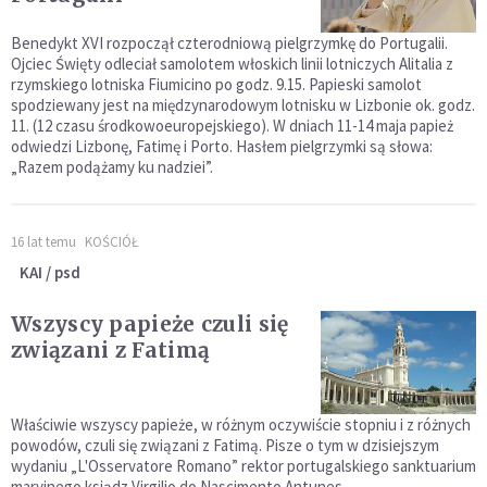
Benedykt XVI rozpoczął czterodniową pielgrzymkę do Portugalii.
Ojciec Święty odleciał samolotem włoskich linii lotniczych Alitalia z
rzymskiego lotniska Fiumicino po godz. 9.15. Papieski samolot
spodziewany jest na międzynarodowym lotnisku w Lizbonie ok. godz.
11. (12 czasu środkowoeuropejskiego). W dniach 11-14 maja papież
odwiedzi Lizbonę, Fatimę i Porto. Hasłem pielgrzymki są słowa:
„Razem podążamy ku nadziei”.
16 lat temu
KOŚCIÓŁ
KAI / psd
Wszyscy papieże czuli się
związani z Fatimą
Właściwie wszyscy papieże, w różnym oczywiście stopniu i z różnych
powodów, czuli się związani z Fatimą. Pisze o tym w dzisiejszym
wydaniu „L'Osservatore Romano” rektor portugalskiego sanktuarium
maryjnego ksiądz Virgilio do Nascimento Antunes.