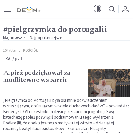
Przejdź do menu głównego
Przejdź do treści
#pielgrzymka do portugalii
Najnowsze
Najpopularniejsze
16 lat temu
KOŚCIÓŁ
KAI / psd
Papież podziękował za
modlitewne wsparcie
„Pielgrzymka do Portugalii była dla mnie doświadczeniem
wzruszającym, obfitującym w wiele duchowych darów” – powiedział
Benedykt XVI uczestnikom dzisiejszej audiencji ogólnej. Swą
katechezę papież poświęcił podsumowaniu tego wydarzenia.
Podkreślił, że obok głównego motywu tej wizyty – dziesiątej
rocznicy beatyfikacji pastuszków - Franciszka i Hiacynty