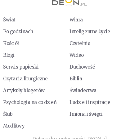
Świat
Wiara
Po godzinach
Inteligentne życie
Kościół
Czytelnia
Blogi
Wideo
Serwis papieski
Duchowość
Czytania liturgiczne
Biblia
Artykuły blogerów
Świadectwa
Psychologia na co dzień
Ludzie i inspiracje
Ślub
Imiona i święci
Modlitwy
Dołącz do społeczności DEON.pl