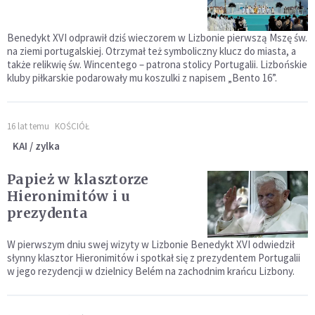
Benedykt XVI odprawił dziś wieczorem w Lizbonie pierwszą Mszę św.
na ziemi portugalskiej. Otrzymał też symboliczny klucz do miasta, a
także relikwię św. Wincentego – patrona stolicy Portugalii. Lizbońskie
kluby piłkarskie podarowały mu koszulki z napisem „Bento 16”.
16 lat temu
KOŚCIÓŁ
KAI / zylka
Papież w klasztorze
Hieronimitów i u
prezydenta
W pierwszym dniu swej wizyty w Lizbonie Benedykt XVI odwiedził
słynny klasztor Hieronimitów i spotkał się z prezydentem Portugalii
w jego rezydencji w dzielnicy Belém na zachodnim krańcu Lizbony.