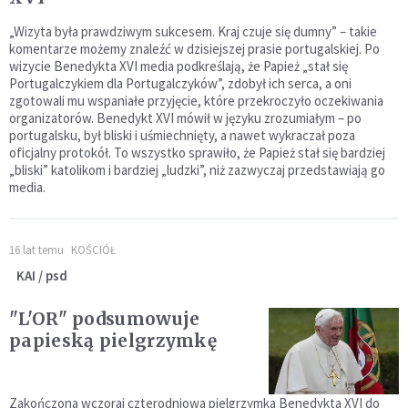
„Wizyta była prawdziwym sukcesem. Kraj czuje się dumny” – takie
komentarze możemy znaleźć w dzisiejszej prasie portugalskiej. Po
wizycie Benedykta XVI media podkreślają, że Papież „stał się
Portugalczykiem dla Portugalczyków”, zdobył ich serca, a oni
zgotowali mu wspaniałe przyjęcie, które przekroczyło oczekiwania
organizatorów. Benedykt XVI mówił w języku zrozumiałym – po
portugalsku, był bliski i uśmiechnięty, a nawet wykraczał poza
oficjalny protokół. To wszystko sprawiło, że Papież stał się bardziej
„bliski” katolikom i bardziej „ludzki”, niż zazwyczaj przedstawiają go
media.
16 lat temu
KOŚCIÓŁ
KAI / psd
"L'OR" podsumowuje
papieską pielgrzymkę
Zakończona wczoraj czterodniowa pielgrzymka Benedykta XVI do