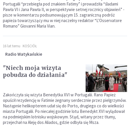
Portugalii “przebiegła pod znakiem Fatimy” i prowadziła “śladami
Pawła VI i Jana Pawła II, w perspektywie setnej rocznicy objawień” -
pisze w komentarzu podsumowującym 15. zagraniczną podróż
papieża towarzyszący mu w niej naczelny redaktor “L'Osservatore
Romano” Giovanni Maria Vian.
16 lat temu
KOŚCIÓŁ
Radio Watykańskie
"Niech moja wizyta
pobudza do działania"
Zakończyła się wizyta Benedytka XVI w Portugalii. Rano Papież
opuścił rezydencję w Fatimie żegnany serdecznie przez pielgrzymów.
Następnie helikopterem udał się do Porto, drugiego co do wielkości
miasta Portugalii. Po niecałej godzinie lotu Benedykt XVI wylądował
na podmiejskim lotnisku wojskowym. Stąd, witany przez tłumy,
przejechał na Aleję dos Aliados, gdzie odbyła się Msza.