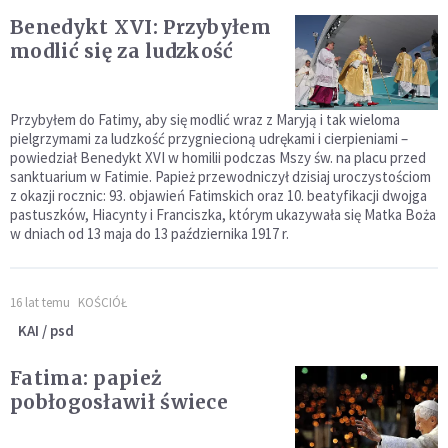
Benedykt XVI: Przybyłem
modlić się za ludzkość
Przybyłem do Fatimy, aby się modlić wraz z Maryją i tak wieloma
pielgrzymami za ludzkość przygniecioną udrękami i cierpieniami –
powiedział Benedykt XVI w homilii podczas Mszy św. na placu przed
sanktuarium w Fatimie. Papież przewodniczył dzisiaj uroczystościom
z okazji rocznic: 93. objawień Fatimskich oraz 10. beatyfikacji dwojga
pastuszków, Hiacynty i Franciszka, którym ukazywała się Matka Boża
w dniach od 13 maja do 13 października 1917 r.
16 lat temu
KOŚCIÓŁ
KAI / psd
Fatima: papież
pobłogosławił świece