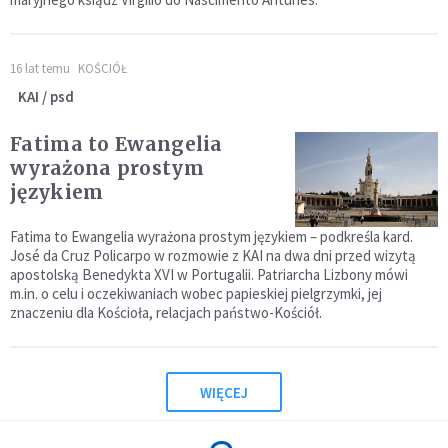
16 lat temu
KOŚCIÓŁ
KAI / psd
Fatima to Ewangelia
wyrażona prostym
językiem
Fatima to Ewangelia wyrażona prostym językiem – podkreśla kard.
José da Cruz Policarpo w rozmowie z KAI na dwa dni przed wizytą
apostolską Benedykta XVI w Portugalii. Patriarcha Lizbony mówi
m.in. o celu i oczekiwaniach wobec papieskiej pielgrzymki, jej
znaczeniu dla Kościoła, relacjach państwo-Kościół.
WIĘCEJ