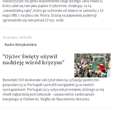
towarzyszyło też jemu wspomnienie Sługi Bożego Jana Pawła II,
który udał się tam jako papież trzykrotnie, dziękując za tę
„niewidzialną rękę”, która go uchroniła od śmierci w zamachu z 13
maja 1981 r. na placu św. Piotra. Dzisiaj na papieskiej audiencji
zgromadziło się tam ponad 13 tys. osób.
16 lat temu
KOŚCIÓŁ
Radio Watykańskie
"Ojciec Święty ożywił
nadzieję wśród kryzysu"
Benedykt XVI doskonale odczytał obecną sytuację społeczno-
gospodarczą w Portugalii i potrafił uwzględnić ją w swoich
wystąpieniach. Portugalczycy usłyszeli przesłanie, którego w tej
chwili najbardziej potrzebowali – uważa rektor sanktuarium
maryjnego w Fatimie ks. Virgílio do Nascimento Antunes.