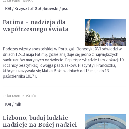
16 lat temu
WIARA
KAI / Krzysztof Gołębiowski / psd
Fatima - nadzieja dla
współczesnego świata
Podczas wizyty apostolskiej w Portugalii Benedykt XVI odwiedzi w
dniach 12-13 maja Fatimę, gdzie znajduje się jedno z największych
sanktuariów maryjnych na świecie. Papież przybędzie tam z okazji 10
rocznicy beatyfikacji dwojga pastuszków, Hiacynty i Franciszka,
którym ukazywała się Matka Boża w dniach od 13 maja do 13
października 1917 r.
16 lat temu
KOŚCIÓŁ
KAI / mik
Lizbono, buduj ludzkie
nadzieje na Bożej nadziei