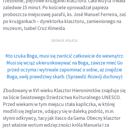
rzeźbione, piętrowe krużganki klasztoru. Cała wizyta trwała
zaledwie 15 minut. Po kościele oprowadzał papieża
proboszcza miejscowej parafii, ks. José Manuel Ferreira, zaś
po krużgankach – dyrektorka klasztoru, zamienionego na
muzeum, Isabel Cruz Almeida.
DEON.PL POLECA
Kto szuka Boga, musi się zwrócić całkowicie do wewnątrz.
Musi się wciąż ukierunkowywać na Boga, zawsze mieć Go
przed oczyma i wytrwale zapominać o sobie, aż znajdzie
Boga, swój prawdziwy skarb. (Sprawdź:
Rozwój duchowy
)
Zbudowany w XVI wieku Klasztor Hieronimitów znajduje się
na liście Światowego Dziedzictwa Kulturalnego UNESCO.
Przed wiekami w tym miejscu stała kapliczka, w której
modlili się żeglarze, udający się w daleką podróż, m.in.
słynni odkrywcy, tacy jak Vasco da Gama. Obecny klasztor
jest właśnie wotum wdzięczności króla Manuela I za