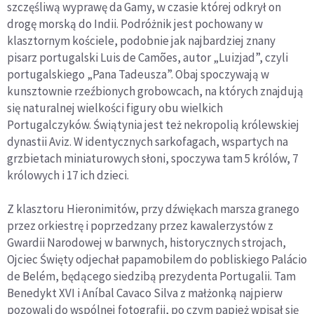
szczęśliwą wyprawę da Gamy, w czasie której odkrył on
drogę morską do Indii. Podróżnik jest pochowany w
klasztornym kościele, podobnie jak najbardziej znany
pisarz portugalski Luis de Camões, autor „Luizjad”, czyli
portugalskiego „Pana Tadeusza”. Obaj spoczywają w
kunsztownie rzeźbionych grobowcach, na których znajdują
się naturalnej wielkości figury obu wielkich
Portugalczyków. Świątynia jest też nekropolią królewskiej
dynastii Aviz. W identycznych sarkofagach, wspartych na
grzbietach miniaturowych słoni, spoczywa tam 5 królów, 7
królowych i 17 ich dzieci.
Z klasztoru Hieronimitów, przy dźwiękach marsza granego
przez orkiestrę i poprzedzany przez kawalerzystów z
Gwardii Narodowej w barwnych, historycznych strojach,
Ojciec Święty odjechał papamobilem do pobliskiego Palácio
de Belém, będącego siedzibą prezydenta Portugalii. Tam
Benedykt XVI i Aníbal Cavaco Silva z małżonką najpierw
pozowali do wspólnej fotografii, po czym papież wpisał się