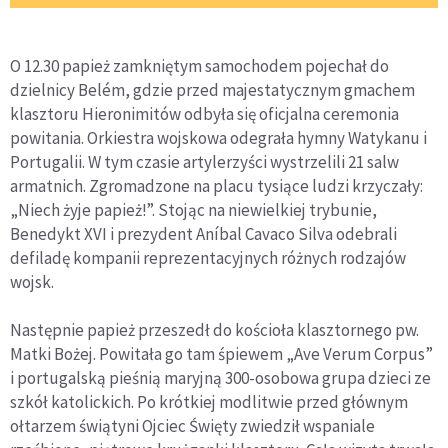
O 12.30 papież zamkniętym samochodem pojechał do
dzielnicy Belém, gdzie przed majestatycznym gmachem
klasztoru Hieronimitów odbyła się oficjalna ceremonia
powitania. Orkiestra wojskowa odegrała hymny Watykanu i
Portugalii. W tym czasie artylerzyści wystrzelili 21 salw
armatnich. Zgromadzone na placu tysiące ludzi krzyczały:
„Niech żyje papież!”. Stojąc na niewielkiej trybunie,
Benedykt XVI i prezydent Aníbal Cavaco Silva odebrali
defiladę kompanii reprezentacyjnych różnych rodzajów
wojsk.
Następnie papież przeszedł do kościoła klasztornego pw.
Matki Bożej. Powitała go tam śpiewem „Ave Verum Corpus”
i portugalską pieśnią maryjną 300-osobowa grupa dzieci ze
szkół katolickich. Po krótkiej modlitwie przed głównym
ołtarzem świątyni Ojciec Święty zwiedził wspaniale