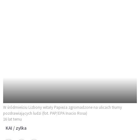
W śródmieściu Lizbony witały Papieża zgromadzone na ulicach tłumy
pozdrawiających ludzi (fot. PAP/EPA Inacio Rosa)
16 lat temu
KAI / zylka