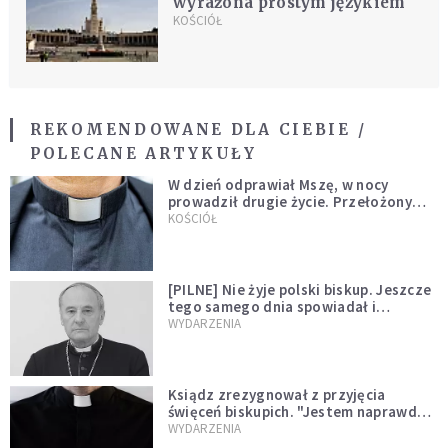
wyrażona prostym językiem
KOŚCIÓŁ
REKOMENDOWANE DLA CIEBIE /
POLECANE ARTYKUŁY
W dzień odprawiał Mszę, w nocy
prowadził drugie życie. Przełożony
kazał mu opuścić zakon
KOŚCIÓŁ
[PILNE] Nie żyje polski biskup. Jeszcze
tego samego dnia spowiadał i
sprawował Mszę świętą
WYDARZENIA
Ksiądz zrezygnował z przyjęcia
święceń biskupich. "Jestem naprawdę
niegodny"
WYDARZENIA