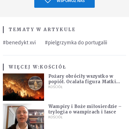
WSPOMÓŻ NAS
TEMATY W ARTYKULE
#benedykt xvi
#pielgrzymka do portugalii
WIĘCEJ W:
KOŚCIÓŁ
Pożary obróciły wszystko w
popiół. Ocalała figura Matki
Bożej
KOŚCIÓŁ
Wampiry i Boże miłosierdzie –
trylogia o wampirach i łasce
KOŚCIÓŁ