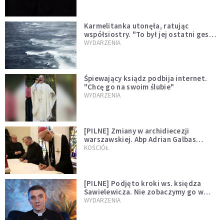
Karmelitanka utonęła, ratując
współsiostry. "To był jej ostatni gest
miłości"
WYDARZENIA
Śpiewający ksiądz podbija internet.
"Chcę go na swoim ślubie"
WYDARZENIA
[PILNE] Zmiany w archidiecezji
warszawskiej. Abp Adrian Galbas
wręczył dekrety nowym proboszczom
KOŚCIÓŁ
[PILNE] Podjęto kroki ws. księdza
Sawielewicza. Nie zobaczymy go w
mediach
WYDARZENIA