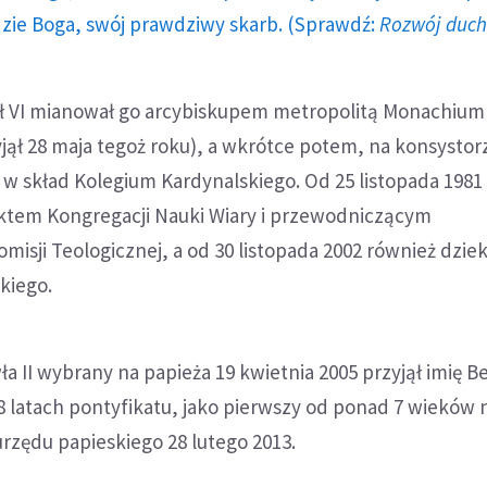
dzie Boga, swój prawdziwy skarb. (Sprawdź:
Rozwój duc
ł VI mianował go arcybiskupem metropolitą Monachium 
jął 28 maja tegoż roku), a wkrótce potem, na konsystor
w skład Kolegium Kardynalskiego. Od 25 listopada 1981 
ektem Kongregacji Nauki Wiary i przewodniczącym
isji Teologicznej, a od 30 listopada 2002 również dzi
kiego.
ła II wybrany na papieża 19 kwietnia 2005 przyjął imię 
 8 latach pontyfikatu, jako pierwszy od ponad 7 wieków
 urzędu papieskiego 28 lutego 2013.