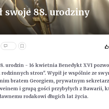
ł swoje 88. urodziny
8. urodzin - 16 kwietnia Benedykt XVI pozwol
z rodzinnych stron". Wypił je wspólnie ze sw
etnim bratem Georgiem, prywatnym sekretar
inem i grupą gości przybyłych z Bawarii, k
ławnemu rodakowi długich lat życia.