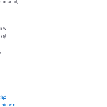
o umocnił,
nn w
czął
,
ciąż
ominać o