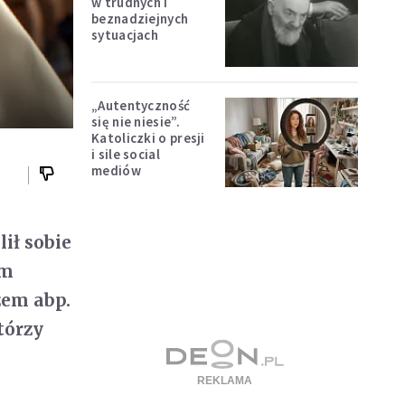
w trudnych i
beznadziejnych
sytuacjach
„Autentyczność
się nie niesie”.
Katoliczki o presji
i sile social
mediów
ił sobie
ym
zem abp.
tórzy