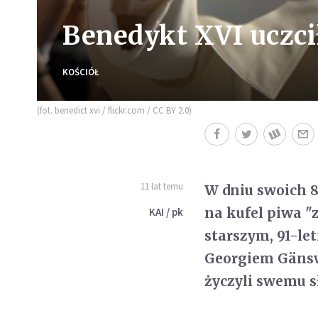
Benedykt XVI uczci
KOŚCIÓŁ
(fot. benedict xvi / flickr.com / CC BY 2.0)
11 lat temu
W dniu swoich 8
na kufel piwa "
KAI / pk
starszym, 91-l
Georgiem Gänswe
życzyli swemu s