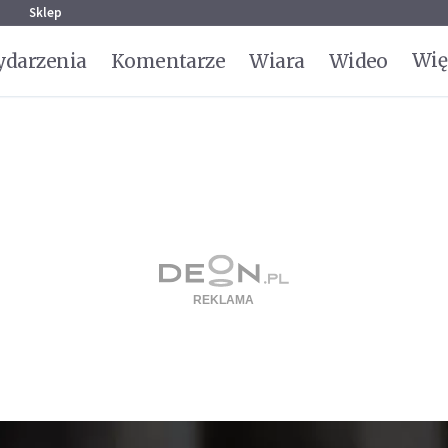
g
Sklep
Wię
darzenia
Komentarze
Wiara
Wideo