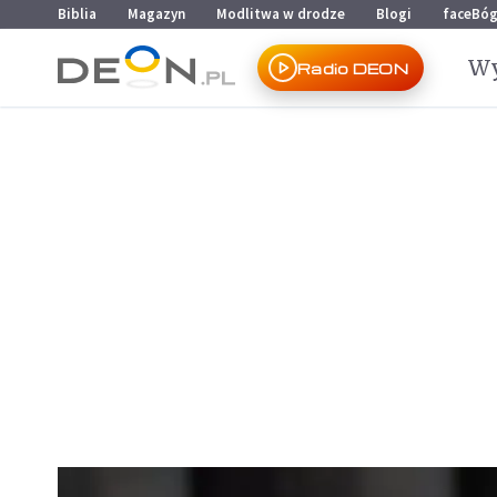
Przejdź do menu głównego
Przejdź do treści
Biblia
Magazyn
Modlitwa w drodze
Blogi
faceBó
Wy
Radio DEON