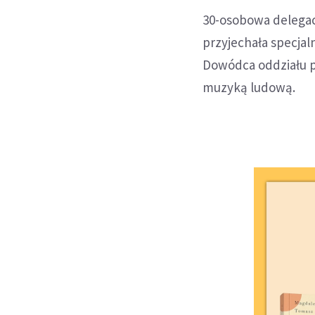
30-osobowa delegac
przyjechała specjal
Dowódca oddziału po
muzyką ludową.