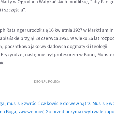
 Marty w Ogrodach Watykańskich modlił się, "aby Pan g
 i szczęścia".
ph Ratzinger urodził się 16 kwietnia 1927 w Marktl am I
kapłańskie przyjął 29 czerwca 1951. W wieku 26 lat rozpo
ą, początkowo jako wykładowca dogmatyki i teologii
Fryzyndze, następnie był profesorem w Bonn, Münster
ie.
DEON.PL POLECA
ga, musi się zwrócić całkowicie do wewnątrz. Musi się w
a Boga, zawsze mieć Go przed oczyma i wytrwale zap