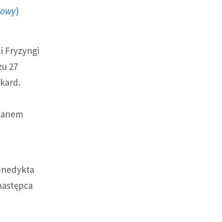
howy
)
i Fryzyngi
zu 27
kard.
ekanem
Benedykta
 następca