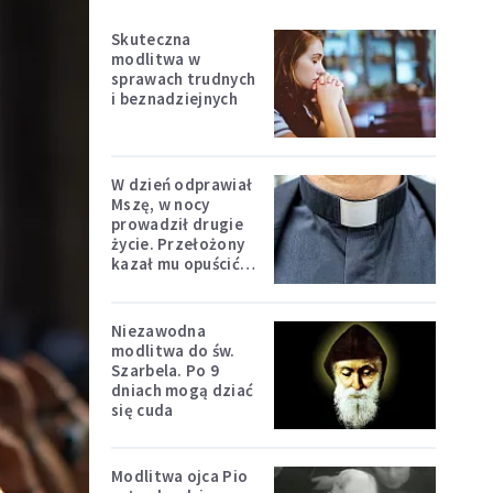
Skuteczna
modlitwa w
sprawach trudnych
i beznadziejnych
W dzień odprawiał
Mszę, w nocy
prowadził drugie
życie. Przełożony
kazał mu opuścić
zakon
Niezawodna
modlitwa do św.
Szarbela. Po 9
dniach mogą dziać
się cuda
Modlitwa ojca Pio