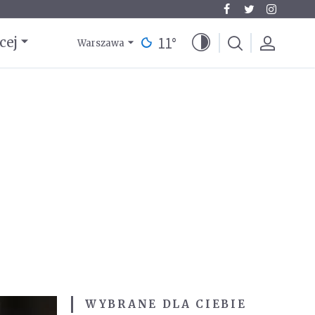
11
°
cej
Warszawa
WYBRANE DLA CIEBIE