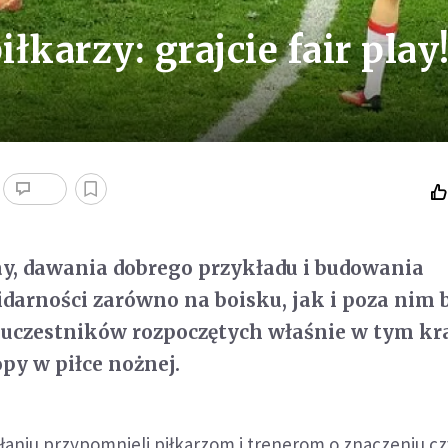
iłkarzy: grajcie fair play
lay, dawania dobrego przykładu i budowania
lidarności zarówno na boisku, jak i poza nim 
 uczestników rozpoczętych właśnie w tym kr
py w piłce nożnej.
aniu przypomnieli piłkarzom i trenerom o znaczeniu czy