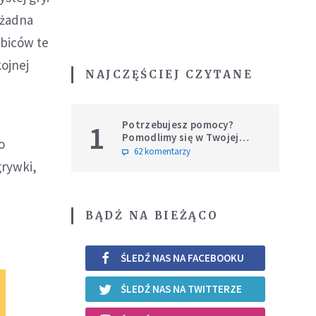
 żadna
ibiców te
ojnej
NAJCZĘŚCIEJ CZYTANE
Potrzebujesz pomocy?
1
Pomodlimy się w Twojej
o
intencji
62 komentarzy
grywki,
BĄDŹ NA BIEŻĄCO
ŚLEDŹ NAS NA FACEBOOKU
ŚLEDŹ NAS NA TWITTERZE