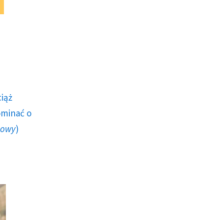
ciąż
ominać o
howy
)