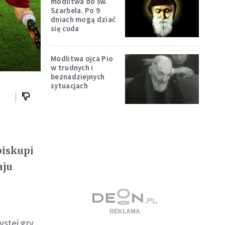
modlitwa do św.
Szarbela. Po 9
!
dniach mogą dziać
się cuda
Modlitwa ojca Pio
w trudnych i
beznadziejnych
sytuacjach
biskupi
aju
stej gry.