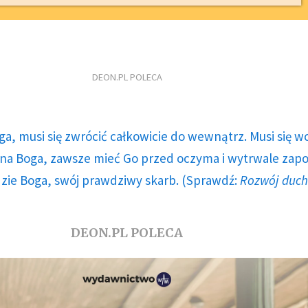
DEON.PL POLECA
ga, musi się zwrócić całkowicie do wewnątrz. Musi się w
a Boga, zawsze mieć Go przed oczyma i wytrwale zap
dzie Boga, swój prawdziwy skarb. (Sprawdź:
Rozwój duc
DEON.PL POLECA