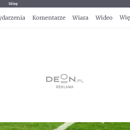
g
Sklep
Wię
darzenia
Komentarze
Wiara
Wideo