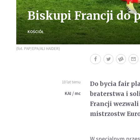
Biskupi Francji do p
KOŚCIÓŁ
(fot. PAP/EPA/ALI HAIDER)
10 lat temu
Do bycia fair p
braterstwa i so
KAI / mc
Francji wezwali
mistrzostw Euro
W specjalnym przesł