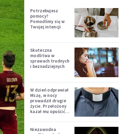
Potrzebujesz
pomocy?
Pomodlimy się w
Twojej intencji
Skuteczna
modlitwa w
sprawach trudnych
i beznadziejnych
W dzień odprawiał
Mszę, w nocy
prowadził drugie
życie. Przełożony
kazał mu opuścić
zakon
Niezawodna