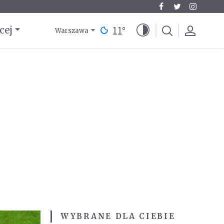
11
°
cej
Warszawa
WYBRANE DLA CIEBIE