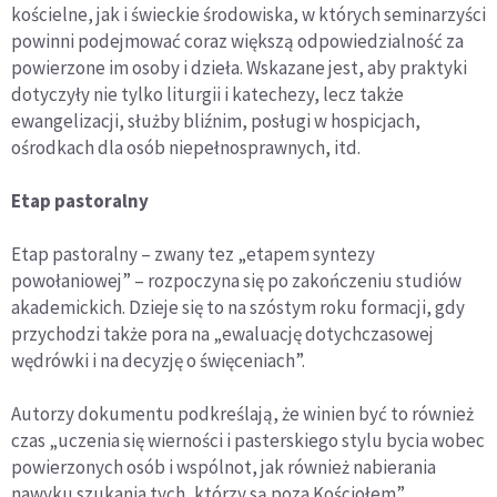
kościelne, jak i świeckie środowiska, w których seminarzyści
powinni podejmować coraz większą odpowiedzialność za
powierzone im osoby i dzieła. Wskazane jest, aby praktyki
dotyczyły nie tylko liturgii i katechezy, lecz także
ewangelizacji, służby bliźnim, posługi w hospicjach,
ośrodkach dla osób niepełnosprawnych, itd.
Etap pastoralny
Etap pastoralny – zwany tez „etapem syntezy
powołaniowej” – rozpoczyna się po zakończeniu studiów
akademickich. Dzieje się to na szóstym roku formacji, gdy
przychodzi także pora na „ewaluację dotychczasowej
wędrówki i na decyzję o święceniach”.
Autorzy dokumentu podkreślają, że winien być to również
czas „uczenia się wierności i pasterskiego stylu bycia wobec
powierzonych osób i wspólnot, jak również nabierania
nawyku szukania tych, którzy są poza Kościołem”.