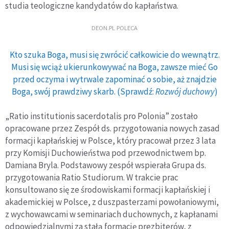
studia teologiczne kandydatów do kapłaństwa.
DEON.PL POLECA
Kto szuka Boga, musi się zwrócić całkowicie do wewnątrz.
Musi się wciąż ukierunkowywać na Boga, zawsze mieć Go
przed oczyma i wytrwale zapominać o sobie, aż znajdzie
Boga, swój prawdziwy skarb. (Sprawdź:
Rozwój duchowy
)
„Ratio institutionis sacerdotalis pro Polonia” zostało
opracowane przez Zespół ds. przygotowania nowych zasad
formacji kapłańskiej w Polsce, który pracował przez 3 lata
przy Komisji Duchowieństwa pod przewodnictwem bp.
Damiana Bryla. Podstawowy zespół wspierała Grupa ds.
przygotowania Ratio Studiorum. W trakcie prac
konsultowano się ze środowiskami formacji kapłańskiej i
akademickiej w Polsce, z duszpasterzami powołaniowymi,
z wychowawcami w seminariach duchownych, z kapłanami
odpowiedzialnymi za stałą formację prezbiterów, z