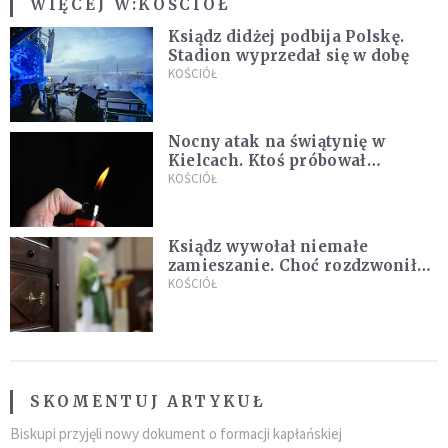
WIĘCEJ W:
KOŚCIÓŁ
Ksiądz didżej podbija Polskę.
Stadion wyprzedał się w dobę
KOŚCIÓŁ
Nocny atak na świątynię w
Kielcach. Ktoś próbował
podpalić kościół
KOŚCIÓŁ
Ksiądz wywołał niemałe
zamieszanie. Choć rozdzwoniły
się telefony z całego kraju,
KOŚCIÓŁ
przyznał, że niczego nie żałuje
SKOMENTUJ ARTYKUŁ
Biskupi przyjęli nowy dokument o formacji kapłańskiej