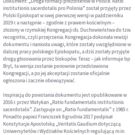
Dokument: „Droga formacji prezbiterów w Polsce. Ratio
institutionis sacerdotalis pro Polonia” został przyjęty przez
Polski Episkopat w swej pierwszej wersji w październiku
2019 r. a następnie – zgodnie z prawem kościelnym –
złożony w rzymskiej Kongregacji ds. Duchowieństwa do tzw.
recognitio, czyli przejrzenia. Kongregacja dokonała rewizji
dokumentu i naniosła uwagi, które zostały uwzględnione w
dalszej pracy polskiego Episkopatu, a dziś zostały przyjęte
drogą głosowania przez biskupów. Teraz – jak informuje bp
Bryl, ta wersja zostanie ponownie przedstawiona
Kongregacji, a po jej akceptacji zostanie oficjalnie
ogłoszona i zacznie obowiązywać.
Inspiracją do powstania dokumentu jest opublikowane w
2016 r. przez Watykan „Ratio fundamentalis institutionis
sacerdotalis”. Zastępuje on „Ratio fundamentalis” z 1985 r.
Ponadto papież Franciszek 8 grudnia 2017 podpisał
Konstytucje Apostolską „Veritatis Gaudium dotyczącą
Uniwersytetów i Wydziałów Kościelnych regulującą m.in.