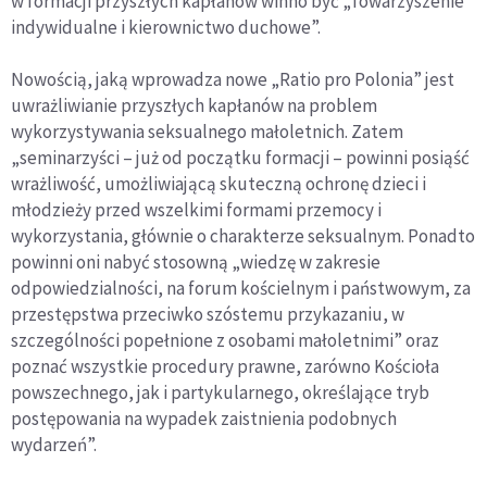
w formacji przyszłych kapłanów winno być „Towarzyszenie
indywidualne i kierownictwo duchowe”.
Nowością, jaką wprowadza nowe „Ratio pro Polonia” jest
uwrażliwianie przyszłych kapłanów na problem
wykorzystywania seksualnego małoletnich. Zatem
„seminarzyści – już od początku formacji – powinni posiąść
wrażliwość, umożliwiającą skuteczną ochronę dzieci i
młodzieży przed wszelkimi formami przemocy i
wykorzystania, głównie o charakterze seksualnym. Ponadto
powinni oni nabyć stosowną „wiedzę w zakresie
odpowiedzialności, na forum kościelnym i państwowym, za
przestępstwa przeciwko szóstemu przykazaniu, w
szczególności popełnione z osobami małoletnimi” oraz
poznać wszystkie procedury prawne, zarówno Kościoła
powszechnego, jak i partykularnego, określające tryb
postępowania na wypadek zaistnienia podobnych
wydarzeń”.