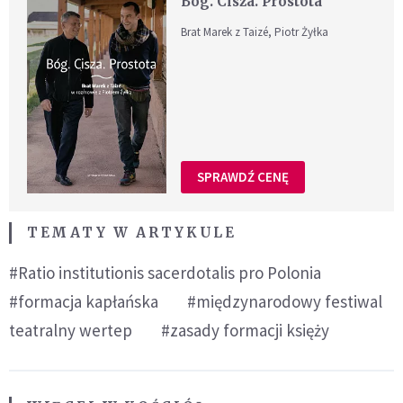
Bóg. Cisza. Prostota
Brat Marek z Taizé, Piotr Żyłka
SPRAWDŹ CENĘ
TEMATY W ARTYKULE
#Ratio institutionis sacerdotalis pro Polonia
#formacja kapłańska
#międzynarodowy festiwal
teatralny wertep
#zasady formacji księży