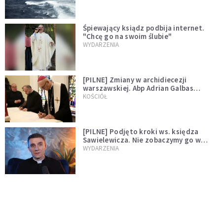
Śpiewający ksiądz podbija internet.
"Chcę go na swoim ślubie"
WYDARZENIA
[PILNE] Zmiany w archidiecezji
warszawskiej. Abp Adrian Galbas
wręczył dekrety nowym proboszczom
KOŚCIÓŁ
[PILNE] Podjęto kroki ws. księdza
Sawielewicza. Nie zobaczymy go w
mediach
WYDARZENIA