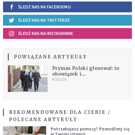
ŚLEDŹ NAS NA FACEBOOKU
ŚLEDŹ NAS NA TWITTERZE
ŚLEDŹ NAS NA INSTAGRAMIE
POWIĄZANE ARTYKUŁY
Prymas Polski głosował: to
obowiązek i
odpowiedzialność
KOŚCIÓŁ
REKOMENDOWANE DLA CIEBIE /
POLECANE ARTYKUŁY
Potrzebujesz pomocy? Pomodlimy się
w Twojej intencji