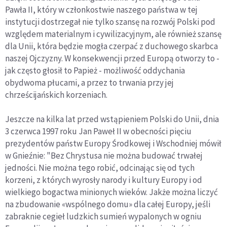
Pawła II, który w członkostwie naszego państwa w tej
instytucji dostrzegał nie tylko szansę na rozwój Polski pod
względem materialnym i cywilizacyjnym, ale również szansę
dla Unii, która będzie mogła czerpać z duchowego skarbca
naszej Ojczyzny. W konsekwencji przed Europą otworzy to -
jak często głosił to Papież - możliwość oddychania
obydwoma płucami, a przez to trwania przy jej
chrześcijańskich korzeniach.
Jeszcze na kilka lat przed wstąpieniem Polski do Unii, dnia
3 czerwca 1997 roku Jan Paweł II w obecności pięciu
prezydentów państw Europy Środkowej i Wschodniej mówił
w Gnieźnie: "Bez Chrystusa nie można budować trwałej
jedności. Nie można tego robić, odcinając się od tych
korzeni, z których wyrosły narody i kultury Europy i od
wielkiego bogactwa minionych wieków. Jakże można liczyć
na zbudowanie «wspólnego domu» dla całej Europy, jeśli
zabraknie cegieł ludzkich sumień wypalonych w ogniu