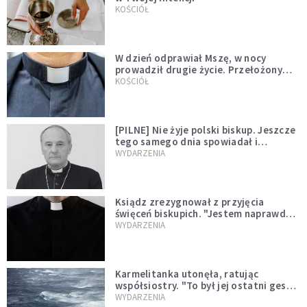
KOŚCIÓŁ
W dzień odprawiał Mszę, w nocy
prowadził drugie życie. Przełożony
kazał mu opuścić zakon
KOŚCIÓŁ
[PILNE] Nie żyje polski biskup. Jeszcze
tego samego dnia spowiadał i
sprawował Mszę świętą
WYDARZENIA
Ksiądz zrezygnował z przyjęcia
święceń biskupich. "Jestem naprawdę
niegodny"
WYDARZENIA
Karmelitanka utonęła, ratując
współsiostry. "To był jej ostatni gest
miłości"
WYDARZENIA