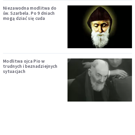
Niezawodna modlitwa do
św. Szarbela. Po 9 dniach
mogą dziać się cuda
Modlitwa ojca Pio w
trudnych i beznadziejnych
sytuacjach