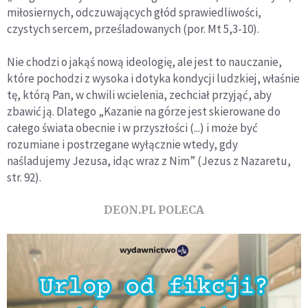
miłosiernych, odczuwających głód sprawiedliwości,
czystych sercem, prześladowanych (por. Mt 5,3-10).
Nie chodzi o jakąś nową ideologię, ale jest to nauczanie,
które pochodzi z wysoka i dotyka kondycji ludzkiej, właśnie
tę, którą Pan, w chwili wcielenia, zechciał przyjąć, aby
zbawić ją. Dlatego „Kazanie na górze jest skierowane do
całego świata obecnie i w przyszłości (...) i może być
rozumiane i postrzegane wyłącznie wtedy, gdy
naśladujemy Jezusa, idąc wraz z Nim” (Jezus z Nazaretu,
str. 92).
DEON.PL POLECA