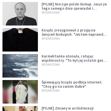
[PILNE] Nie żyje polski biskup. Jeszcze
tego samego dnia spowiadał i
sprawował Mszę świętą
WYDARZENIA
Ksiądz zrezygnował z przyjęcia
święceń biskupich. "Jestem naprawdę
niegodny"
WYDARZENIA
Karmelitanka utonęła, ratując
współsiostry. "To był jej ostatni gest
miłości"
WYDARZENIA
Śpiewający ksiądz podbija internet.
"Chcę go na swoim ślubie"
WYDARZENIA
[PILNE] Zmiany w archidiecezji