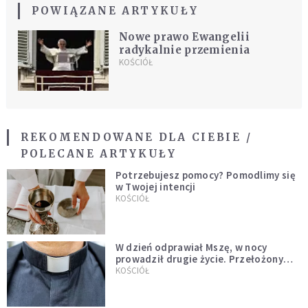
POWIĄZANE ARTYKUŁY
Nowe prawo Ewangelii
radykalnie przemienia
KOŚCIÓŁ
REKOMENDOWANE DLA CIEBIE /
POLECANE ARTYKUŁY
Potrzebujesz pomocy? Pomodlimy się
w Twojej intencji
KOŚCIÓŁ
W dzień odprawiał Mszę, w nocy
prowadził drugie życie. Przełożony
kazał mu opuścić zakon
KOŚCIÓŁ