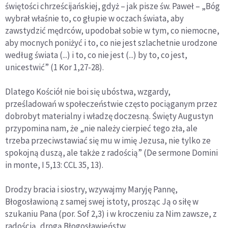
świętości chrześcijańskiej, gdyż – jak pisze św. Paweł – „Bóg
wybrał właśnie to, co głupie w oczach świata, aby
zawstydzić mędrców, upodobał sobie w tym, co niemocne,
aby mocnych poniżyć i to, co nie jest szlachetnie urodzone
według świata (...) i to, co nie jest (...) by to, co jest,
unicestwić” (1 Kor 1,27-28).
Dlatego Kościół nie boi się ubóstwa, wzgardy,
prześladowań w społeczeństwie często pociąganym przez
dobrobyt materialny i władzę doczesną. Święty Augustyn
przypomina nam, że „nie należy cierpieć tego zła, ale
trzeba przeciwstawiać się mu w imię Jezusa, nie tylko ze
spokojną duszą, ale także z radością” (De sermone Domini
in monte, I 5,13: CCL 35, 13).
Drodzy bracia i siostry, wzywajmy Maryję Pannę,
Błogosławioną z samej swej istoty, prosząc Ją o siłę w
szukaniu Pana (por. Sof 2,3) i w kroczeniu za Nim zawsze, z
radością, drogą Błogosławieństw.