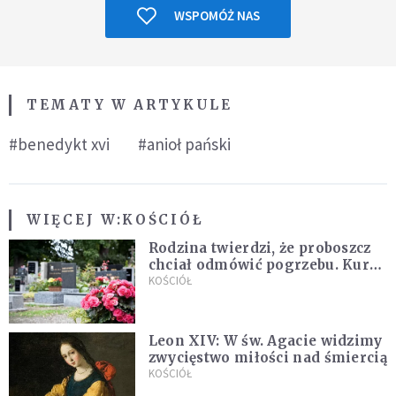
WSPOMÓŻ NAS
TEMATY W ARTYKULE
#benedykt xvi
#anioł pański
WIĘCEJ W:
KOŚCIÓŁ
Rodzina twierdzi, że proboszcz
chciał odmówić pogrzebu. Kuria
zapowiada wyjaśnienia
KOŚCIÓŁ
Leon XIV: W św. Agacie widzimy
zwycięstwo miłości nad śmiercią
KOŚCIÓŁ