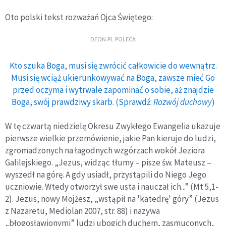
Oto polski tekst rozważań Ojca Świętego:
DEON.PL POLECA
Kto szuka Boga, musi się zwrócić całkowicie do wewnątrz.
Musi się wciąż ukierunkowywać na Boga, zawsze mieć Go
przed oczyma i wytrwale zapominać o sobie, aż znajdzie
Boga, swój prawdziwy skarb. (Sprawdź:
Rozwój duchowy
)
W tę czwartą niedzielę Okresu Zwykłego Ewangelia ukazuje
pierwsze wielkie przemówienie, jakie Pan kieruje do ludzi,
zgromadzonych na łagodnych wzgórzach wokół Jeziora
Galilejskiego. „Jezus, widząc tłumy – pisze św. Mateusz –
wyszedł na górę. A gdy usiadł, przystąpili do Niego Jego
uczniowie. Wtedy otworzył swe usta i nauczał ich...” (Mt 5,1-
2). Jezus, nowy Mojżesz, „wstąpił na 'katedrę' góry” (Jezus
z Nazaretu, Mediolan 2007, str. 88) i nazywa
„błogosławionymi” ludzi ubogich duchem, zasmuconych,