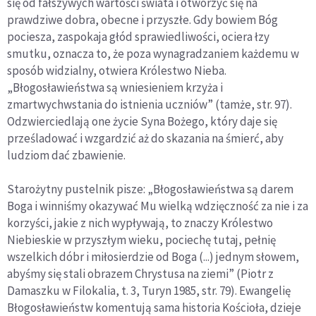
się od fałszywych wartości świata i otworzyć się na
prawdziwe dobra, obecne i przyszłe. Gdy bowiem Bóg
pociesza, zaspokaja głód sprawiedliwości, ociera łzy
smutku, oznacza to, że poza wynagradzaniem każdemu w
sposób widzialny, otwiera Królestwo Nieba.
„Błogosławieństwa są wniesieniem krzyża i
zmartwychwstania do istnienia uczniów” (tamże, str. 97).
Odzwierciedlają one życie Syna Bożego, który daje się
prześladować i wzgardzić aż do skazania na śmierć, aby
ludziom dać zbawienie.
Starożytny pustelnik pisze: „Błogosławieństwa są darem
Boga i winniśmy okazywać Mu wielką wdzięczność za nie i za
korzyści, jakie z nich wypływają, to znaczy Królestwo
Niebieskie w przyszłym wieku, pociechę tutaj, pełnię
wszelkich dóbr i miłosierdzie od Boga (...) jednym słowem,
abyśmy się stali obrazem Chrystusa na ziemi” (Piotr z
Damaszku w Filokalia, t. 3, Turyn 1985, str. 79). Ewangelię
Błogosławieństw komentują sama historia Kościoła, dzieje