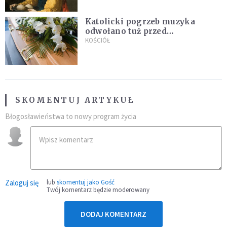
Katolicki pogrzeb muzyka
odwołano tuż przed
uroczystością. Powodem była
KOŚCIÓŁ
przynależność do masonerii
SKOMENTUJ ARTYKUŁ
Błogosławieństwa to nowy program życia
Zaloguj się
lub
skomentuj jako Gość
Twój komentarz będzie moderowany
DODAJ KOMENTARZ