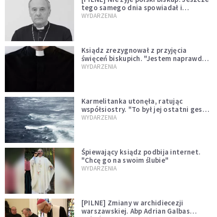
tego samego dnia spowiadał i
sprawował Mszę świętą
WYDARZENIA
Ksiądz zrezygnował z przyjęcia
święceń biskupich. "Jestem naprawdę
niegodny"
WYDARZENIA
Karmelitanka utonęła, ratując
współsiostry. "To był jej ostatni gest
miłości"
WYDARZENIA
Śpiewający ksiądz podbija internet.
"Chcę go na swoim ślubie"
WYDARZENIA
[PILNE] Zmiany w archidiecezji
warszawskiej. Abp Adrian Galbas