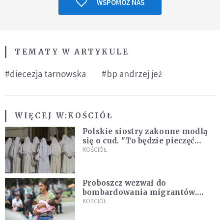
WSPOMÓŻ NAS
TEMATY W ARTYKULE
#diecezja tarnowska
#bp andrzej jeż
WIĘCEJ W:
KOŚCIÓŁ
Polskie siostry zakonne modlą
się o cud. "To będzie pieczęć
Pana Boga dla naszej wiary"
KOŚCIÓŁ
Proboszcz wezwał do
bombardowania migrantów.
"Masowy ogień przeciwko
KOŚCIÓŁ
najeźdźcom!"