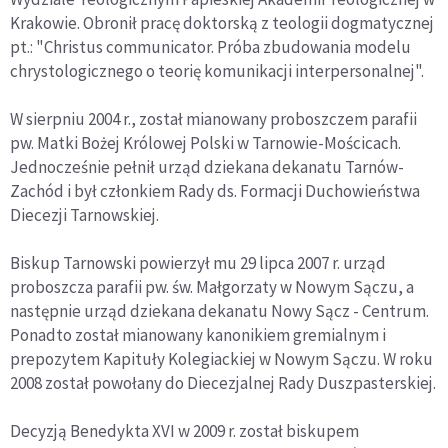
Krakowie. Obronił pracę doktorską z teologii dogmatycznej
pt.: "Christus communicator. Próba zbudowania modelu
chrystologicznego o teorię komunikacji interpersonalnej".
W sierpniu 2004 r., został mianowany proboszczem parafii
pw. Matki Bożej Królowej Polski w Tarnowie-Mościcach.
Jednocześnie pełnił urząd dziekana dekanatu Tarnów-
Zachód i był członkiem Rady ds. Formacji Duchowieństwa
Diecezji Tarnowskiej.
Biskup Tarnowski powierzył mu 29 lipca 2007 r. urząd
proboszcza parafii pw. św. Małgorzaty w Nowym Sączu, a
następnie urząd dziekana dekanatu Nowy Sącz - Centrum.
Ponadto został mianowany kanonikiem gremialnym i
prepozytem Kapituły Kolegiackiej w Nowym Sączu. W roku
2008 został powołany do Diecezjalnej Rady Duszpasterskiej.
Decyzją Benedykta XVI w 2009 r. został biskupem