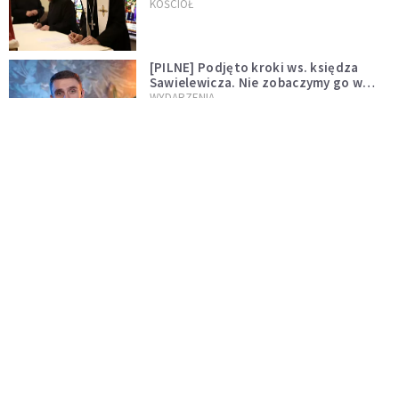
wręczył dekrety nowym proboszczom
KOŚCIÓŁ
[PILNE] Podjęto kroki ws. księdza
Sawielewicza. Nie zobaczymy go w
mediach
WYDARZENIA