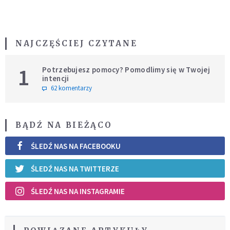
NAJCZĘŚCIEJ CZYTANE
1
Potrzebujesz pomocy? Pomodlimy się w Twojej
intencji
62 komentarzy
BĄDŹ NA BIEŻĄCO
ŚLEDŹ NAS NA FACEBOOKU
ŚLEDŹ NAS NA TWITTERZE
ŚLEDŹ NAS NA INSTAGRAMIE