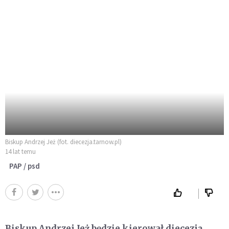
Biskup Andrzej Jeż (fot. diecezja.tarnow.pl)
14 lat temu
PAP / psd
Biskup Andrzej Jeż będzie kierował diecezją