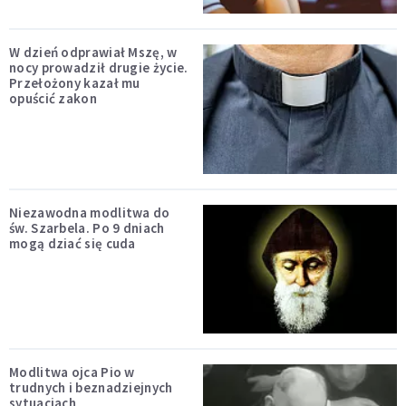
W dzień odprawiał Mszę, w
nocy prowadził drugie życie.
Przełożony kazał mu
opuścić zakon
Niezawodna modlitwa do
św. Szarbela. Po 9 dniach
mogą dziać się cuda
Modlitwa ojca Pio w
trudnych i beznadziejnych
sytuacjach