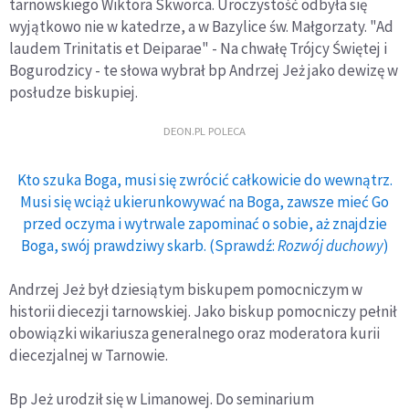
tarnowskiego Wiktora Skworca. Uroczystość odbyła się
wyjątkowo nie w katedrze, a w Bazylice św. Małgorzaty. "Ad
laudem Trinitatis et Deiparae" - Na chwałę Trójcy Świętej i
Bogurodzicy - te słowa wybrał bp Andrzej Jeż jako dewizę w
posłudze biskupiej.
DEON.PL POLECA
Kto szuka Boga, musi się zwrócić całkowicie do wewnątrz.
Musi się wciąż ukierunkowywać na Boga, zawsze mieć Go
przed oczyma i wytrwale zapominać o sobie, aż znajdzie
Boga, swój prawdziwy skarb. (Sprawdź:
Rozwój duchowy
)
Andrzej Jeż był dziesiątym biskupem pomocniczym w
historii diecezji tarnowskiej. Jako biskup pomocniczy pełnił
obowiązki wikariusza generalnego oraz moderatora kurii
diecezjalnej w Tarnowie.
Bp Jeż urodził się w Limanowej. Do seminarium