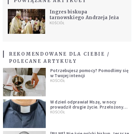
POWIĄZANE ARTYKUŁY
Ingres biskupa
tarnowskiego Andrzeja Jeża
KOŚCIÓŁ
REKOMENDOWANE DLA CIEBIE /
POLECANE ARTYKUŁY
Potrzebujesz pomocy? Pomodlimy się
w Twojej intencji
KOŚCIÓŁ
W dzień odprawiał Mszę, w nocy
prowadził drugie życie. Przełożony
kazał mu opuścić zakon
KOŚCIÓŁ
[PILNE] Nie żyje polski biskup. Jeszcze