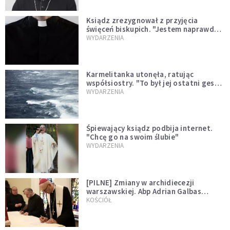
Ksiądz zrezygnował z przyjęcia
święceń biskupich. "Jestem naprawdę
niegodny"
WYDARZENIA
Karmelitanka utonęła, ratując
współsiostry. "To był jej ostatni gest
miłości"
WYDARZENIA
Śpiewający ksiądz podbija internet.
"Chcę go na swoim ślubie"
WYDARZENIA
[PILNE] Zmiany w archidiecezji
warszawskiej. Abp Adrian Galbas
wręczył dekrety nowym proboszczom
KOŚCIÓŁ