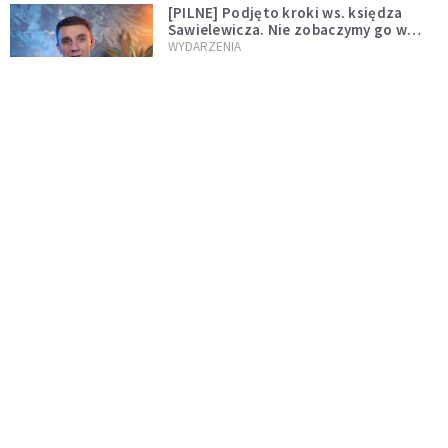
[PILNE] Podjęto kroki ws. księdza
Sawielewicza. Nie zobaczymy go w
mediach
WYDARZENIA