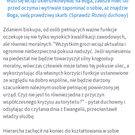
Musi się wciąż ukierunkowywać na Boga, zawsze mieć Go
przed oczyma i wytrwale zapominać o sobie, aż znajdzie
Boga, swój prawdziwy skarb. (Sprawdź:
Rozwój duchowy
)
Zdaniem biskupa, od osób pełniących ważne funkcje
oczekuje się nie tylko wysokich kwalifikacji zawodowych,
ale również moralnych. "Wszystkim grozi wciąż aktualna i
ogromnie niebezpieczna pokusa nadużyć. Jeśli wyniesieniu
na piedestał nie będzie towarzyszył silny kręgosłup
moralny, wówczas człowiek może łatwo tej pokusie ulec, a
wykorzystując dla własnych korzyści funkcje ustanowione
ze względu na dobro wspólne, nie będzie darzony
szacunkiem należnym osobie pełniącej powierzony jej
urząd. Czyż nie jest to również jedna z przyczyn
współczesnego kryzysu autorytetu?" - pytał duchowny i
odsyłając do czytania dnia z Ewangelii, przeciwstawił
władzy służbę.
Hierarcha zachęcił na koniec do kształtowania w sobie