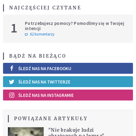
NAJCZĘŚCIEJ CZYTANE
1
Potrzebujesz pomocy? Pomodlimy się w Twojej
intencji
62 komentarzy
BĄDŹ NA BIEŻĄCO
ŚLEDŹ NAS NA FACEBOOKU
ŚLEDŹ NAS NA TWITTERZE
ŚLEDŹ NAS NA INSTAGRAMIE
POWIĄZANE ARTYKUŁY
"Nie brakuje ludzi
obrażonych na Jezusa"