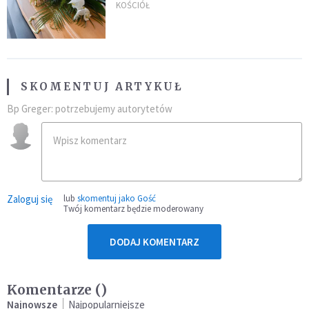
uroczystością. Powodem była
KOŚCIÓŁ
przynależność do masonerii
SKOMENTUJ ARTYKUŁ
Bp Greger: potrzebujemy autorytetów
Zaloguj się
lub
skomentuj jako Gość
Twój komentarz będzie moderowany
DODAJ KOMENTARZ
Komentarze (
)
Najnowsze
Najpopularniejsze