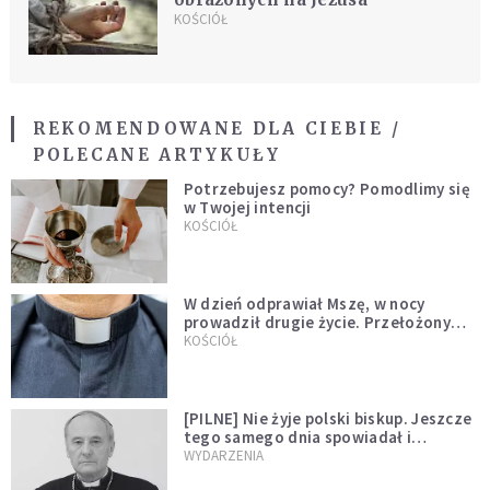
KOŚCIÓŁ
REKOMENDOWANE DLA CIEBIE /
POLECANE ARTYKUŁY
Potrzebujesz pomocy? Pomodlimy się
w Twojej intencji
KOŚCIÓŁ
W dzień odprawiał Mszę, w nocy
prowadził drugie życie. Przełożony
kazał mu opuścić zakon
KOŚCIÓŁ
[PILNE] Nie żyje polski biskup. Jeszcze
tego samego dnia spowiadał i
sprawował Mszę świętą
WYDARZENIA