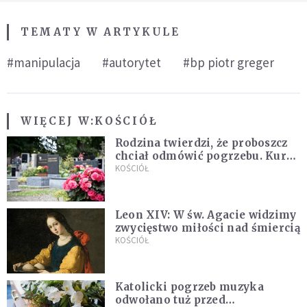
TEMATY W ARTYKULE
#manipulacja
#autorytet
#bp piotr greger
WIĘCEJ W:
KOŚCIÓŁ
Rodzina twierdzi, że proboszcz
chciał odmówić pogrzebu. Kuria
zapowiada wyjaśnienia
KOŚCIÓŁ
Leon XIV: W św. Agacie widzimy
zwycięstwo miłości nad śmiercią
KOŚCIÓŁ
Katolicki pogrzeb muzyka
odwołano tuż przed