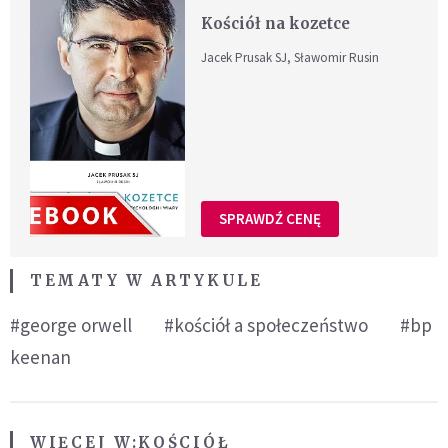
Kościół na kozetce
Jacek Prusak SJ, Sławomir Rusin
SPRAWDŹ CENĘ
TEMATY W ARTYKULE
#george orwell
#kościół a społeczeństwo
#bp
keenan
WIĘCEJ W:
KOŚCIÓŁ