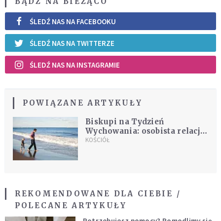
BĄDŹ NA BIEŻĄCO
ŚLEDŹ NAS NA FACEBOOKU
ŚLEDŹ NAS NA TWITTERZE
ŚLEDŹ NAS NA INSTAGRAMIE
POWIĄZANE ARTYKUŁY
Biskupi na Tydzień
Wychowania: osobista relacja
z Jezusem fundamentem
KOŚCIÓŁ
relacji z ludźmi
REKOMENDOWANE DLA CIEBIE /
POLECANE ARTYKUŁY
Potrzebujesz pomocy? Pomodlimy się