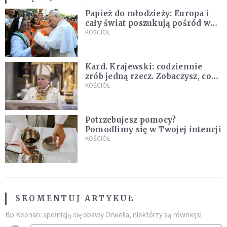
Papież do młodzieży: Europa i
cały świat poszukują pośród was
nowych świętych
KOŚCIÓŁ
Kard. Krajewski: codziennie
zrób jedną rzecz. Zobaczysz, co
stanie się z twoim życiem
KOŚCIÓŁ
Potrzebujesz pomocy?
Pomodlimy się w Twojej intencji
KOŚCIÓŁ
SKOMENTUJ ARTYKUŁ
Bp Keenan: spełniają się obawy Orwella, niektórzy są równiejsi