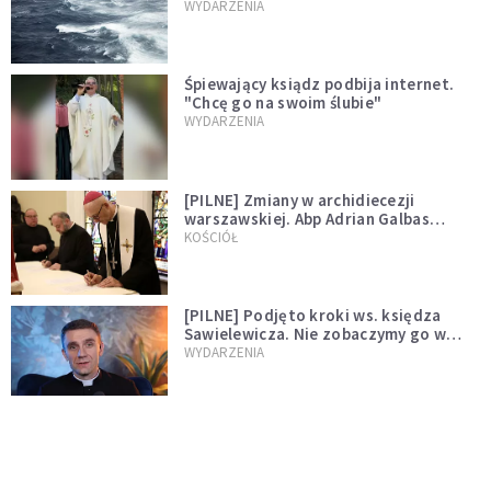
miłości"
WYDARZENIA
Śpiewający ksiądz podbija internet.
"Chcę go na swoim ślubie"
WYDARZENIA
[PILNE] Zmiany w archidiecezji
warszawskiej. Abp Adrian Galbas
wręczył dekrety nowym proboszczom
KOŚCIÓŁ
[PILNE] Podjęto kroki ws. księdza
Sawielewicza. Nie zobaczymy go w
mediach
WYDARZENIA