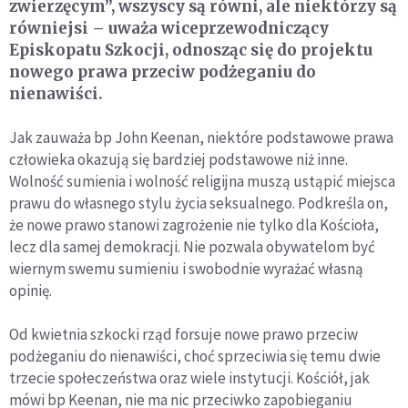
zwierzęcym”, wszyscy są równi, ale niektórzy są
równiejsi – uważa wiceprzewodniczący
Episkopatu Szkocji, odnosząc się do projektu
nowego prawa przeciw podżeganiu do
nienawiści.
Jak zauważa bp John Keenan, niektóre podstawowe prawa
człowieka okazują się bardziej podstawowe niż inne.
Wolność sumienia i wolność religijna muszą ustąpić miejsca
prawu do własnego stylu życia seksualnego. Podkreśla on,
że nowe prawo stanowi zagrożenie nie tylko dla Kościoła,
lecz dla samej demokracji. Nie pozwala obywatelom być
wiernym swemu sumieniu i swobodnie wyrażać własną
opinię.
Od kwietnia szkocki rząd forsuje nowe prawo przeciw
podżeganiu do nienawiści, choć sprzeciwia się temu dwie
trzecie społeczeństwa oraz wiele instytucji. Kościół, jak
mówi bp Keenan, nie ma nic przeciwko zapobieganiu