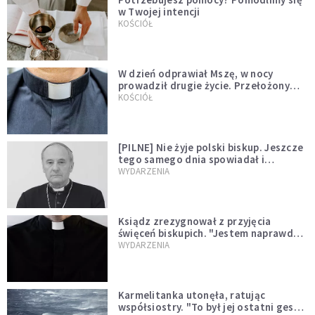
w Twojej intencji
KOŚCIÓŁ
W dzień odprawiał Mszę, w nocy
prowadził drugie życie. Przełożony
kazał mu opuścić zakon
KOŚCIÓŁ
[PILNE] Nie żyje polski biskup. Jeszcze
tego samego dnia spowiadał i
sprawował Mszę świętą
WYDARZENIA
Ksiądz zrezygnował z przyjęcia
święceń biskupich. "Jestem naprawdę
niegodny"
WYDARZENIA
Karmelitanka utonęła, ratując
współsiostry. "To był jej ostatni gest