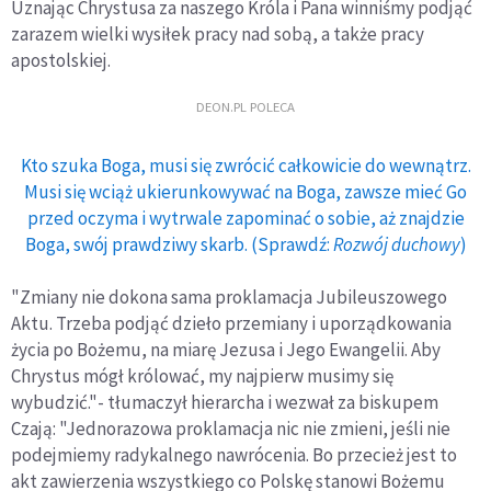
Uznając Chrystusa za naszego Króla i Pana winniśmy podjąć
zarazem wielki wysiłek pracy nad sobą, a także pracy
apostolskiej.
DEON.PL POLECA
Kto szuka Boga, musi się zwrócić całkowicie do wewnątrz.
Musi się wciąż ukierunkowywać na Boga, zawsze mieć Go
przed oczyma i wytrwale zapominać o sobie, aż znajdzie
Boga, swój prawdziwy skarb. (Sprawdź:
Rozwój duchowy
)
"Zmiany nie dokona sama proklamacja Jubileuszowego
Aktu. Trzeba podjąć dzieło przemiany i uporządkowania
życia po Bożemu, na miarę Jezusa i Jego Ewangelii. Aby
Chrystus mógł królować, my najpierw musimy się
wybudzić."- tłumaczył hierarcha i wezwał za biskupem
Czają: "Jednorazowa proklamacja nic nie zmieni, jeśli nie
podejmiemy radykalnego nawrócenia. Bo przecież jest to
akt zawierzenia wszystkiego co Polskę stanowi Bożemu