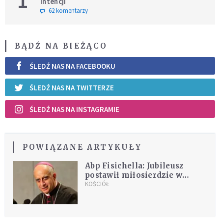
1
intencji
62 komentarzy
BĄDŹ NA BIEŻĄCO
ŚLEDŹ NAS NA FACEBOOKU
ŚLEDŹ NAS NA TWITTERZE
ŚLEDŹ NAS NA INSTAGRAMIE
POWIĄZANE ARTYKUŁY
Abp Fisichella: Jubileusz
postawił miłosierdzie w
centrum Kościoła
KOŚCIÓŁ