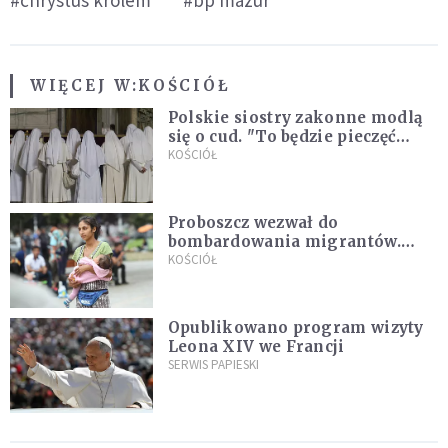
WIĘCEJ W:
KOŚCIÓŁ
Polskie siostry zakonne modlą
się o cud. "To będzie pieczęć
Pana Boga dla naszej wiary"
KOŚCIÓŁ
Proboszcz wezwał do
bombardowania migrantów.
"Masowy ogień przeciwko
KOŚCIÓŁ
najeźdźcom!"
Opublikowano program wizyty
Leona XIV we Francji
SERWIS PAPIESKI