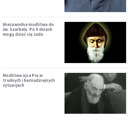
Niezawodna modlitwa do
św. Szarbela. Po 9 dniach
mogą dziać się cuda
Modlitwa ojca Pio w
trudnych i beznadziejnych
sytuacjach