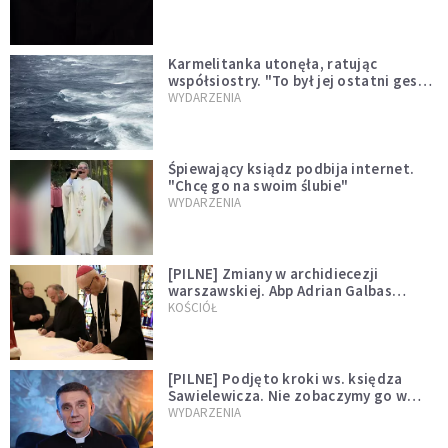
Karmelitanka utonęła, ratując
współsiostry. "To był jej ostatni gest
miłości"
WYDARZENIA
Śpiewający ksiądz podbija internet.
"Chcę go na swoim ślubie"
WYDARZENIA
[PILNE] Zmiany w archidiecezji
warszawskiej. Abp Adrian Galbas
wręczył dekrety nowym proboszczom
KOŚCIÓŁ
[PILNE] Podjęto kroki ws. księdza
Sawielewicza. Nie zobaczymy go w
mediach
WYDARZENIA