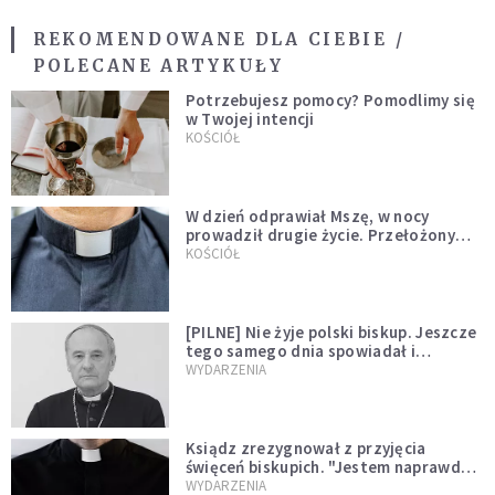
REKOMENDOWANE DLA CIEBIE /
POLECANE ARTYKUŁY
Potrzebujesz pomocy? Pomodlimy się
w Twojej intencji
KOŚCIÓŁ
W dzień odprawiał Mszę, w nocy
prowadził drugie życie. Przełożony
kazał mu opuścić zakon
KOŚCIÓŁ
[PILNE] Nie żyje polski biskup. Jeszcze
tego samego dnia spowiadał i
sprawował Mszę świętą
WYDARZENIA
Ksiądz zrezygnował z przyjęcia
święceń biskupich. "Jestem naprawdę
niegodny"
WYDARZENIA