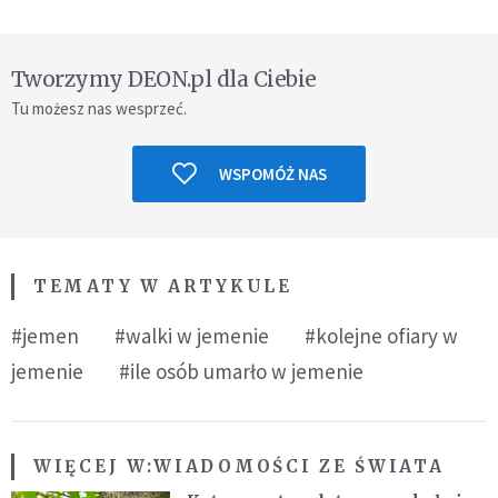
Tworzymy DEON.pl dla Ciebie
Tu możesz nas wesprzeć.
WSPOMÓŻ NAS
TEMATY W ARTYKULE
#jemen
#walki w jemenie
#kolejne ofiary w
jemenie
#ile osób umarło w jemenie
WIĘCEJ W:
WIADOMOŚCI ZE ŚWIATA