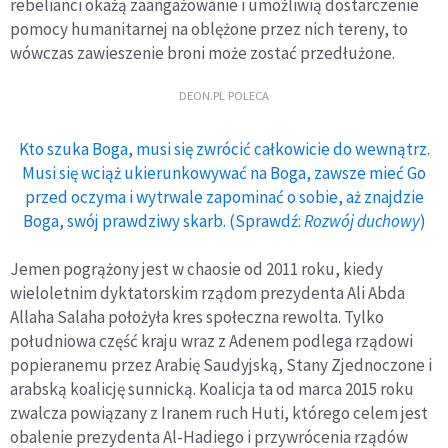
rebelianci okażą zaangażowanie i umożliwią dostarczenie
pomocy humanitarnej na oblężone przez nich tereny, to
wówczas zawieszenie broni może zostać przedłużone.
DEON.PL POLECA
Kto szuka Boga, musi się zwrócić całkowicie do wewnątrz.
Musi się wciąż ukierunkowywać na Boga, zawsze mieć Go
przed oczyma i wytrwale zapominać o sobie, aż znajdzie
Boga, swój prawdziwy skarb. (Sprawdź:
Rozwój duchowy
)
Jemen pogrążony jest w chaosie od 2011 roku, kiedy
wieloletnim dyktatorskim rządom prezydenta Ali Abda
Allaha Salaha położyła kres społeczna rewolta. Tylko
południowa część kraju wraz z Adenem podlega rządowi
popieranemu przez Arabię Saudyjską, Stany Zjednoczone i
arabską koalicję sunnicką. Koalicja ta od marca 2015 roku
zwalcza powiązany z Iranem ruch Huti, którego celem jest
obalenie prezydenta Al-Hadiego i przywrócenia rządów