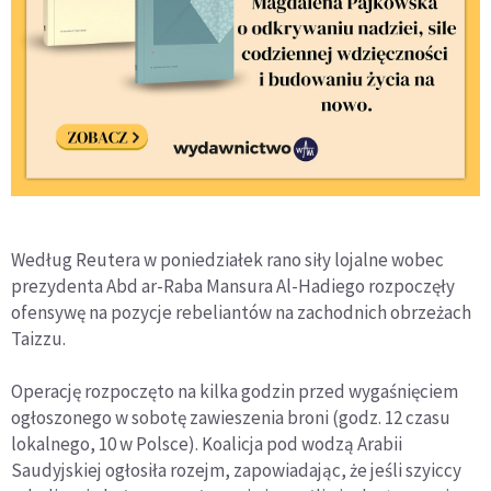
Według Reutera w poniedziałek rano siły lojalne wobec
prezydenta Abd ar-Raba Mansura Al-Hadiego rozpoczęły
ofensywę na pozycje rebeliantów na zachodnich obrzeżach
Taizzu.
Operację rozpoczęto na kilka godzin przed wygaśnięciem
ogłoszonego w sobotę zawieszenia broni (godz. 12 czasu
lokalnego, 10 w Polsce). Koalicja pod wodzą Arabii
Saudyjskiej ogłosiła rozejm, zapowiadając, że jeśli szyiccy