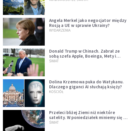
Angela Merkel jako negocjator między
Rosją a UE w sprawie Ukrainy?
WYDARZENIA
Donald Trump w Chinach. Zabrał ze
sobą szefa Apple, Boeinga, Mety i
Muska
ŚWIAT
Dolina Krzemowa puka do Watykanu.
Dlaczego giganci AI słuchają księży?
KOŚCIÓŁ
Przeleci bliżej Ziemi niż niektóre
satelity. W poniedziałek miniemy się z
asteroidą, która poprzedzi znacznie
ŚWIAT
większego "gościa"