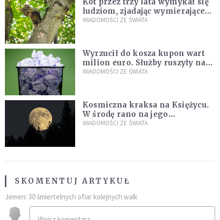
Kot przez trzy lata wymykał się
ludziom, zjadając wymierające
kaczki. W końcu popełnił
WIADOMOŚCI ZE ŚWIATA
fatalny błąd
Wyrzucił do kosza kupon wart
milion euro. Służby ruszyły na
poszukiwania
WIADOMOŚCI ZE ŚWIATA
Kosmiczna kraksa na Księżycu.
W środę rano na jego
powierzchni dojdzie do
WIADOMOŚCI ZE ŚWIATA
niezwykłego zdarzenia
SKOMENTUJ ARTYKUŁ
Jemen: 30 śmiertelnych ofiar kolejnych walk