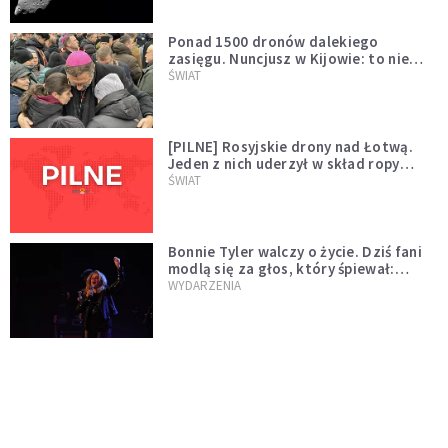
Ponad 1500 dronów dalekiego
zasięgu. Nuncjusz w Kijowie: to nie
wygląda na wolę zakończenia wojny
ŚWIAT
[PILNE] Rosyjskie drony nad Łotwą.
Jeden z nich uderzył w skład ropy
naftowej
ŚWIAT
Bonnie Tyler walczy o życie. Dziś fani
modlą się za głos, który śpiewał:
"Lord, help me"
WYDARZENIA