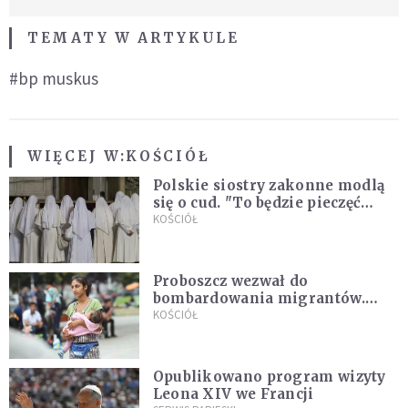
TEMATY W ARTYKULE
#bp muskus
WIĘCEJ W:
KOŚCIÓŁ
Polskie siostry zakonne modlą
się o cud. "To będzie pieczęć
Pana Boga dla naszej wiary"
KOŚCIÓŁ
Proboszcz wezwał do
bombardowania migrantów.
"Masowy ogień przeciwko
KOŚCIÓŁ
najeźdźcom!"
Opublikowano program wizyty
Leona XIV we Francji