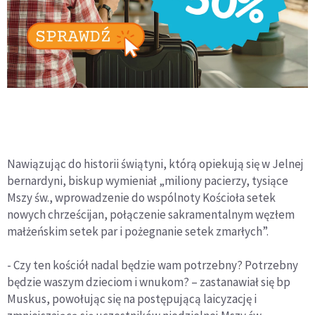
Nawiązując do historii świątyni, którą opiekują się w Jelnej
bernardyni, biskup wymieniał „miliony pacierzy, tysiące
Mszy św., wprowadzenie do wspólnoty Kościoła setek
nowych chrześcijan, połączenie sakramentalnym węzłem
małżeńskim setek par i pożegnanie setek zmarłych”.
- Czy ten kościół nadal będzie wam potrzebny? Potrzebny
będzie waszym dzieciom i wnukom? – zastanawiał się bp
Muskus, powołując się na postępującą laicyzację i