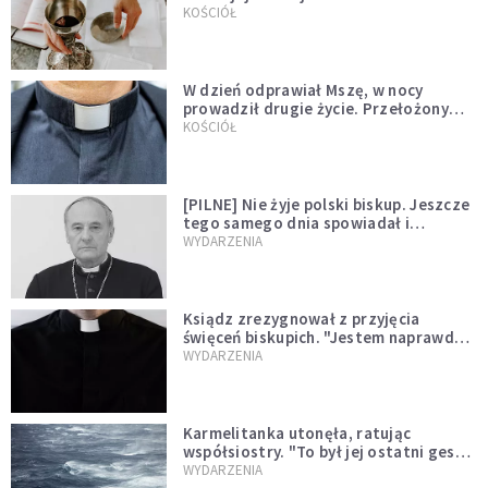
KOŚCIÓŁ
W dzień odprawiał Mszę, w nocy
prowadził drugie życie. Przełożony
kazał mu opuścić zakon
KOŚCIÓŁ
[PILNE] Nie żyje polski biskup. Jeszcze
tego samego dnia spowiadał i
sprawował Mszę świętą
WYDARZENIA
Ksiądz zrezygnował z przyjęcia
święceń biskupich. "Jestem naprawdę
niegodny"
WYDARZENIA
Karmelitanka utonęła, ratując
współsiostry. "To był jej ostatni gest
miłości"
WYDARZENIA