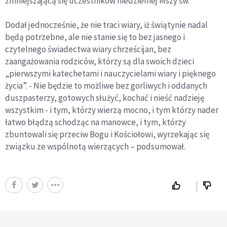
zmniejszającą się uczestników niedzielnej Mszy św.
Dodał jednocześnie, że nie traci wiary, iż świątynie nadal
będą potrzebne, ale nie stanie się to bez jasnego i
czytelnego świadectwa wiary chrześcijan, bez
zaangażowania rodziców, którzy są dla swoich dzieci
„pierwszymi katechetami i nauczycielami wiary i pięknego
życia”. - Nie będzie to możliwe bez gorliwych i oddanych
duszpasterzy, gotowych służyć, kochać i nieść nadzieję
wszystkim - i tym, którzy wierzą mocno, i tym którzy nader
łatwo błądzą schodząc na manowce, i tym, którzy
zbuntowali się przeciw Bogu i Kościołowi, wyrzekając się
związku ze wspólnotą wierzących – podsumował.