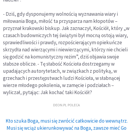
- Dziś, gdy dysponujemy wolnością wyznawania wiary i
miłowania Boga, miłość ta przysparza nam kłopotów –
przyznał krakowski biskup. Jak zaznaczył, Kościół, który „w
czasach budowniczych tej świątyni był mocną ostoją wiary,
sprawiedliwości i prawdy, rozpościerającym opiekuńcze
skrzydła nad wierzącymi i niewierzącymi, którzy nie chcieli
się godzić na komunistyczny reżim”, dziś objawia swoje
słabsze oblicze. - Tę słabość Kościoła dostrzegamy w
upadających autorytetach, w związkach z polityką, w
grzechach i przestępstwach ludzi Kościoła, w słabnącej
wierze młodego pokolenia, w zamęcie i podziałach –
wyliczał, pytając: Jak kochać taki Kościół?
DEON.PL POLECA
Kto szuka Boga, musi się zwrócić całkowicie do wewnątrz.
Musi się wciąż ukierunkowywać na Boga, zawsze mieć Go