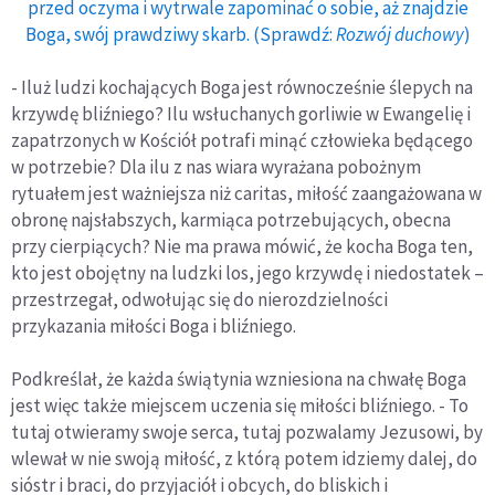
przed oczyma i wytrwale zapominać o sobie, aż znajdzie
Boga, swój prawdziwy skarb. (Sprawdź:
Rozwój duchowy
)
- Iluż ludzi kochających Boga jest równocześnie ślepych na
krzywdę bliźniego? Ilu wsłuchanych gorliwie w Ewangelię i
zapatrzonych w Kościół potrafi minąć człowieka będącego
w potrzebie? Dla ilu z nas wiara wyrażana pobożnym
rytuałem jest ważniejsza niż caritas, miłość zaangażowana w
obronę najsłabszych, karmiąca potrzebujących, obecna
przy cierpiących? Nie ma prawa mówić, że kocha Boga ten,
kto jest obojętny na ludzki los, jego krzywdę i niedostatek –
przestrzegał, odwołując się do nierozdzielności
przykazania miłości Boga i bliźniego.
Podkreślał, że każda świątynia wzniesiona na chwałę Boga
jest więc także miejscem uczenia się miłości bliźniego. - To
tutaj otwieramy swoje serca, tutaj pozwalamy Jezusowi, by
wlewał w nie swoją miłość, z którą potem idziemy dalej, do
sióstr i braci, do przyjaciół i obcych, do bliskich i