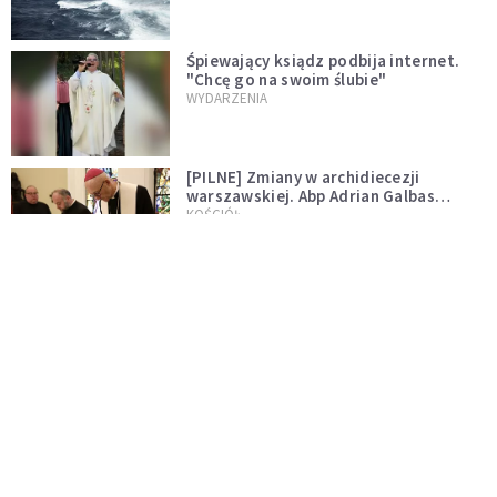
Śpiewający ksiądz podbija internet.
"Chcę go na swoim ślubie"
WYDARZENIA
[PILNE] Zmiany w archidiecezji
warszawskiej. Abp Adrian Galbas
wręczył dekrety nowym proboszczom
KOŚCIÓŁ
[PILNE] Podjęto kroki ws. księdza
Sawielewicza. Nie zobaczymy go w
mediach
WYDARZENIA