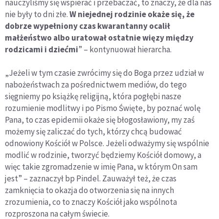
nauczyliśmy się wspierać i przebaczać, to znaczy, że dla nas
nie były to dni złe.
W niejednej rodzinie okaże się, że
dobrze wypełniony czas kwarantanny ocalił
małżeństwo albo uratował ostatnie więzy między
rodzicami i dziećmi
” – kontynuował hierarcha.
„Jeżeli w tym czasie zwrócimy się do Boga przez udział w
nabożeństwach za pośrednictwem mediów, do tego
sięgniemy po książkę religijną, która pogłębi nasze
rozumienie modlitwy i po Pismo Święte, by poznać wolę
Pana, to czas epidemii okaże się błogosławiony, my zaś
możemy się zaliczać do tych, którzy chcą budować
odnowiony Kościół w Polsce. Jeżeli odważymy się wspólnie
modlić w rodzinie, tworzyć będziemy Kościół domowy, a
więc takie zgromadzenie w imię Pana, w którym On sam
jest” – zaznaczył bp Pindel. Zauważył też, że czas
zamknięcia to okazja do otworzenia się na innych
zrozumienia, co to znaczy Kościół jako wspólnota
rozproszona na całym świecie.