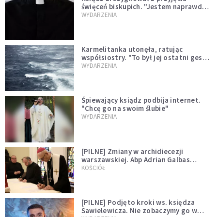
święceń biskupich. "Jestem naprawdę
niegodny"
WYDARZENIA
Karmelitanka utonęła, ratując
współsiostry. "To był jej ostatni gest
miłości"
WYDARZENIA
Śpiewający ksiądz podbija internet.
"Chcę go na swoim ślubie"
WYDARZENIA
[PILNE] Zmiany w archidiecezji
warszawskiej. Abp Adrian Galbas
wręczył dekrety nowym proboszczom
KOŚCIÓŁ
[PILNE] Podjęto kroki ws. księdza
Sawielewicza. Nie zobaczymy go w