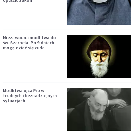
opuścić zakon
Niezawodna modlitwa do
św. Szarbela. Po 9 dniach
mogą dziać się cuda
Modlitwa ojca Pio w
trudnych i beznadziejnych
sytuacjach