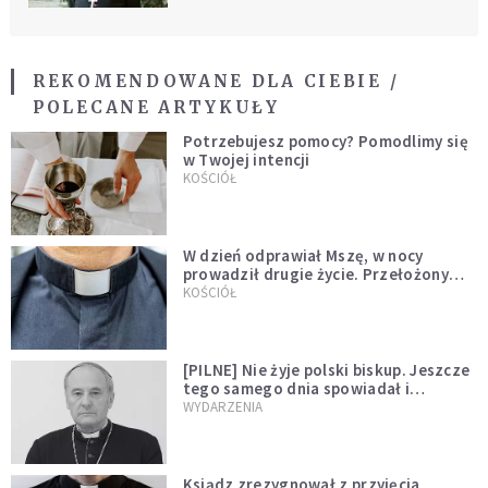
REKOMENDOWANE DLA CIEBIE /
POLECANE ARTYKUŁY
Potrzebujesz pomocy? Pomodlimy się
w Twojej intencji
KOŚCIÓŁ
W dzień odprawiał Mszę, w nocy
prowadził drugie życie. Przełożony
kazał mu opuścić zakon
KOŚCIÓŁ
[PILNE] Nie żyje polski biskup. Jeszcze
tego samego dnia spowiadał i
sprawował Mszę świętą
WYDARZENIA
Ksiądz zrezygnował z przyjęcia