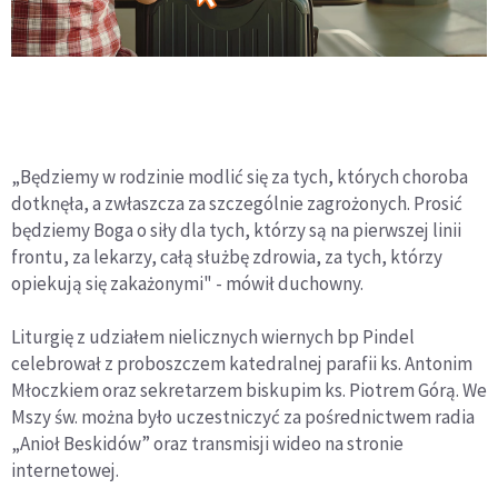
„Będziemy w rodzinie modlić się za tych, których choroba
dotknęła, a zwłaszcza za szczególnie zagrożonych. Prosić
będziemy Boga o siły dla tych, którzy są na pierwszej linii
frontu, za lekarzy, całą służbę zdrowia, za tych, którzy
opiekują się zakażonymi" - mówił duchowny.
Liturgię z udziałem nielicznych wiernych bp Pindel
celebrował z proboszczem katedralnej parafii ks. Antonim
Młoczkiem oraz sekretarzem biskupim ks. Piotrem Górą. We
Mszy św. można było uczestniczyć za pośrednictwem radia
„Anioł Beskidów” oraz transmisji wideo na stronie
internetowej.