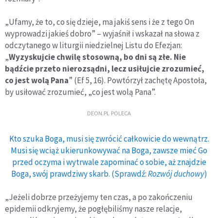
„Ufamy, że to, co się dzieje, ma jakiś sens i że z tego On
wyprowadzi jakieś dobro” – wyjaśnił i wskazał na słowa z
odczytanego w liturgii niedzielnej Listu do Efezjan:
„
Wyzyskujcie chwilę stosowną, bo dni są złe. Nie
bądźcie przeto nierozsądni, lecz usiłujcie zrozumieć,
co jest wolą Pana
” (Ef 5, 16). Powtórzył zachętę Apostoła,
by usiłować zrozumieć, „co jest wolą Pana”.
DEON.PL POLECA
Kto szuka Boga, musi się zwrócić całkowicie do wewnątrz.
Musi się wciąż ukierunkowywać na Boga, zawsze mieć Go
przed oczyma i wytrwale zapominać o sobie, aż znajdzie
Boga, swój prawdziwy skarb. (Sprawdź:
Rozwój duchowy
)
„Jeżeli dobrze przeżyjemy ten czas, a po zakończeniu
epidemii odkryjemy, że pogłębiliśmy nasze relacje,