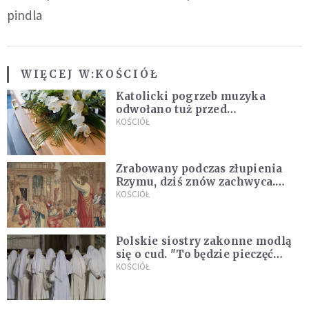
pindla
WIĘCEJ W:
KOŚCIÓŁ
Katolicki pogrzeb muzyka
odwołano tuż przed
uroczystością. Powodem była
KOŚCIÓŁ
przynależność do masonerii
Zrabowany podczas złupienia
Rzymu, dziś znów zachwyca.
Wyjątkowy arras w Castel
KOŚCIÓŁ
Gandolfo
Polskie siostry zakonne modlą
się o cud. "To będzie pieczęć
Pana Boga dla naszej wiary"
KOŚCIÓŁ