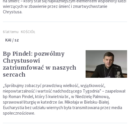
na śmierć – który stał się najważniejszym elementem wspólnoty ludzi
wierzących w zbawienie przez śmierć i zmartwychwstanie
Chrystusa.
6 lat temu
KOŚCIÓŁ
KAI / sz
Bp Pindel: pozwólmy
Chrystusowi
zatriumfować w naszych
sercach
„Spróbujmy zobaczyć prawdziwą wielkość, wyjątkowość,
niepowtarzalność i wartość nadchodzącego Tygodnia” – zaapelował
bp Roman Pindel, który 5 kwietnia br., w Niedzielę Palmową,
sprawował liturgię w katedrze św. Mikołaja w Bielsku-Białej.
Eucharystia bez udziału wiernych była transmitowana przez media
społecznościowe.