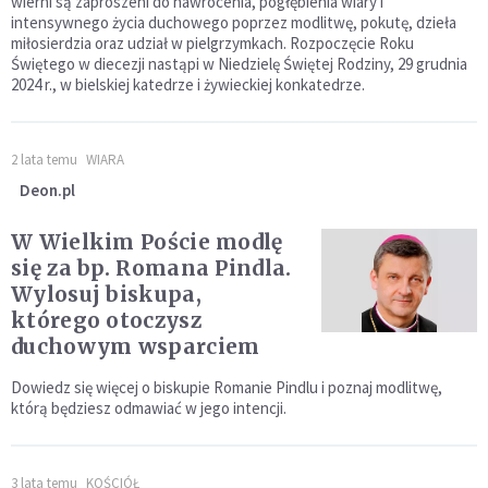
wierni są zaproszeni do nawrócenia, pogłębienia wiary i
intensywnego życia duchowego poprzez modlitwę, pokutę, dzieła
miłosierdzia oraz udział w pielgrzymkach. Rozpoczęcie Roku
Świętego w diecezji nastąpi w Niedzielę Świętej Rodziny, 29 grudnia
2024 r., w bielskiej katedrze i żywieckiej konkatedrze.
2 lata temu
WIARA
Deon.pl
W Wielkim Poście modlę
się za bp. Romana Pindla.
Wylosuj biskupa,
którego otoczysz
duchowym wsparciem
Dowiedz się więcej o biskupie Romanie Pindlu i poznaj modlitwę,
którą będziesz odmawiać w jego intencji.
3 lata temu
KOŚCIÓŁ