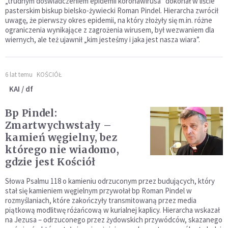
„trudnym doświadczeniem epidemii koronawirusa” dokonał w liście
pasterskim biskup bielsko-żywiecki Roman Pindel. Hierarcha zwrócił
uwagę, że pierwszy okres epidemii, na który złożyły się m.in. różne
ograniczenia wynikające z zagrożenia wirusem, był wezwaniem dla
wiernych, ale też ujawnił „kim jesteśmy i jaka jest nasza wiara”.
6 lat temu
KOŚCIÓŁ
KAI / df
Bp Pindel:
Zmartwychwstały –
kamień węgielny, bez
którego nie wiadomo,
gdzie jest Kościół
Słowa Psalmu 118 o kamieniu odrzuconym przez budujących, który
stał się kamieniem węgielnym przywołał bp Roman Pindel w
rozmyślaniach, które zakończyły transmitowaną przez media
piątkową modlitwę różańcową w kurialnej kaplicy. Hierarcha wskazał
na Jezusa – odrzuconego przez żydowskich przywódców, skazanego