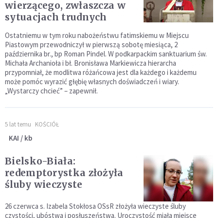
wierzącego, zwłaszcza w
sytuacjach trudnych
Ostatniemu w tym roku nabożeństwu fatimskiemu w Miejscu
Piastowym przewodniczył w pierwszą sobotę miesiąca, 2
października br., bp Roman Pindel. W podkarpackim sanktuarium św.
Michała Archanioła i bł. Bronisława Markiewicza hierarcha
przypomniał, że modlitwa różańcowa jest dla każdego i każdemu
może pomóc wyrazić głębię własnych doświadczeń i wiary.
„Wystarczy chcieć” – zapewnił.
5 lat temu
KOŚCIÓŁ
KAI / kb
Bielsko-Biała:
redemptorystka złożyła
śluby wieczyste
26 czerwca s. Izabela Stokłosa OSsR złożyła wieczyste śluby
czystości, ubóstwa i posłuszeństwa. Uroczystość miała miejsce