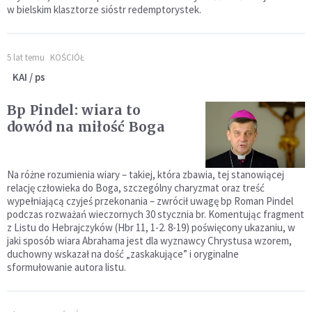
w bielskim klasztorze sióstr redemptorystek.
5 lat temu
KOŚCIÓŁ
KAI / ps
Bp Pindel: wiara to
dowód na miłość Boga
Na różne rozumienia wiary – takiej, która zbawia, tej stanowiącej
relację człowieka do Boga, szczególny charyzmat oraz treść
wypełniającą czyjeś przekonania – zwrócił uwagę bp Roman Pindel
podczas rozważań wieczornych 30 stycznia br. Komentując fragment
z Listu do Hebrajczyków (Hbr 11, 1-2. 8-19) poświęcony ukazaniu, w
jaki sposób wiara Abrahama jest dla wyznawcy Chrystusa wzorem,
duchowny wskazał na dość „zaskakujące” i oryginalne
sformułowanie autora listu.