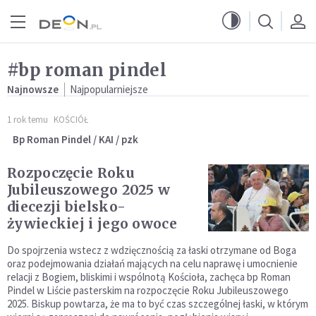
Przejdź do menu głównego
Przejdź do treści
#bp roman pindel
Najnowsze
Najpopularniejsze
1 rok temu
KOŚCIÓŁ
Bp Roman Pindel / KAI / pzk
Rozpoczęcie Roku
Jubileuszowego 2025 w
diecezji bielsko-
żywieckiej i jego owoce
Do spojrzenia wstecz z wdzięcznością za łaski otrzymane od Boga
oraz podejmowania działań mających na celu naprawę i umocnienie
relacji z Bogiem, bliskimi i wspólnotą Kościoła, zachęca bp Roman
Pindel w Liście pasterskim na rozpoczęcie Roku Jubileuszowego
2025. Biskup powtarza, że ma to być czas szczególnej łaski, w którym