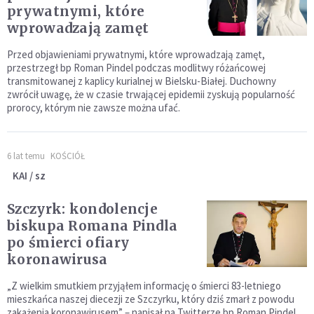
prywatnymi, które
wprowadzają zamęt
Przed objawieniami prywatnymi, które wprowadzają zamęt,
przestrzegł bp Roman Pindel podczas modlitwy różańcowej
transmitowanej z kaplicy kurialnej w Bielsku-Białej. Duchowny
zwrócił uwagę, że w czasie trwającej epidemii zyskują popularność
prorocy, którym nie zawsze można ufać.
6 lat temu
KOŚCIÓŁ
KAI / sz
Szczyrk: kondolencje
biskupa Romana Pindla
po śmierci ofiary
koronawirusa
„Z wielkim smutkiem przyjąłem informację o śmierci 83-letniego
mieszkańca naszej diecezji ze Szczyrku, który dziś zmarł z powodu
zakażenia koronawirusem” – napisał na Twitterze bp Roman Pindel