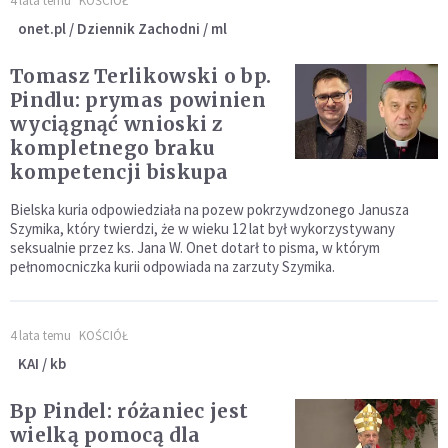
4 lata temu
KOŚCIÓŁ
onet.pl / Dziennik Zachodni / ml
Tomasz Terlikowski o bp.
Pindlu: prymas powinien
wyciągnąć wnioski z
kompletnego braku
kompetencji biskupa
Bielska kuria odpowiedziała na pozew pokrzywdzonego Janusza
Szymika, który twierdzi, że w wieku 12 lat był wykorzystywany
seksualnie przez ks. Jana W. Onet dotarł to pisma, w którym
pełnomocniczka kurii odpowiada na zarzuty Szymika.
4 lata temu
KOŚCIÓŁ
KAI / kb
Bp Pindel: różaniec jest
wielką pomocą dla