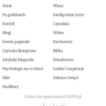
Świat
Wiara
Po godzinach
Inteligentne życie
Kościół
Czytelnia
Blogi
Wideo
Serwis papieski
Duchowość
Czytania liturgiczne
Biblia
Artykuły blogerów
Świadectwa
Psychologia na co dzień
Ludzie i inspiracje
Ślub
Imiona i święci
Modlitwy
Dołącz do społeczności DEON.pl