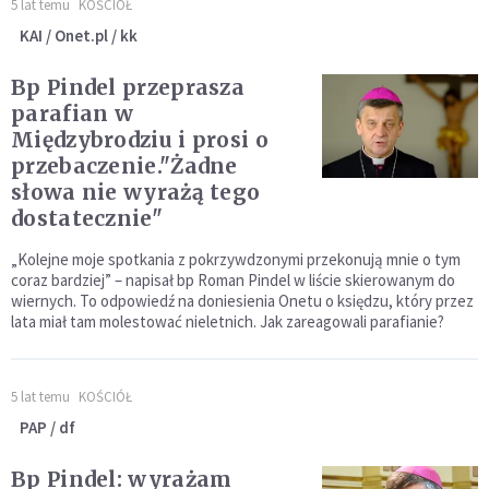
5 lat temu
KOŚCIÓŁ
KAI / Onet.pl / kk
Bp Pindel przeprasza
parafian w
Międzybrodziu i prosi o
przebaczenie."Żadne
słowa nie wyrażą tego
dostatecznie"
„Kolejne moje spotkania z pokrzywdzonymi przekonują mnie o tym
coraz bardziej” – napisał bp Roman Pindel w liście skierowanym do
wiernych. To odpowiedź na doniesienia Onetu o księdzu, który przez
lata miał tam molestować nieletnich. Jak zareagowali parafianie?
5 lat temu
KOŚCIÓŁ
PAP / df
Bp Pindel: wyrażam