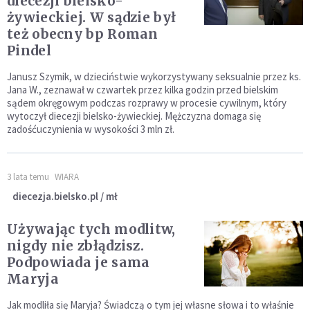
diecezji bielsko-
żywieckiej. W sądzie był
też obecny bp Roman
Pindel
Janusz Szymik, w dzieciństwie wykorzystywany seksualnie przez ks.
Jana W., zeznawał w czwartek przez kilka godzin przed bielskim
sądem okręgowym podczas rozprawy w procesie cywilnym, który
wytoczył diecezji bielsko-żywieckiej. Mężczyzna domaga się
zadośćuczynienia w wysokości 3 mln zł.
3 lata temu
WIARA
diecezja.bielsko.pl / mł
Używając tych modlitw,
nigdy nie zbłądzisz.
Podpowiada je sama
Maryja
Jak modliła się Maryja? Świadczą o tym jej własne słowa i to właśnie