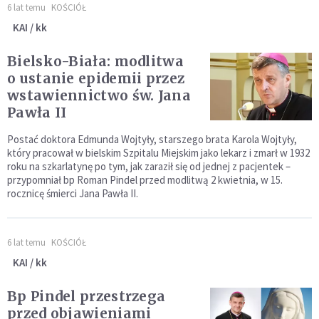
6 lat temu
KOŚCIÓŁ
KAI / kk
Bielsko-Biała: modlitwa
o ustanie epidemii przez
wstawiennictwo św. Jana
Pawła II
Postać doktora Edmunda Wojtyły, starszego brata Karola Wojtyły,
który pracował w bielskim Szpitalu Miejskim jako lekarz i zmarł w 1932
roku na szkarlatynę po tym, jak zaraził się od jednej z pacjentek –
przypomniał bp Roman Pindel przed modlitwą 2 kwietnia, w 15.
rocznicę śmierci Jana Pawła II.
6 lat temu
KOŚCIÓŁ
KAI / kk
Bp Pindel przestrzega
przed objawieniami