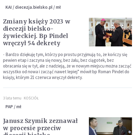
KAI / diecezja.bielsko.pl / mł
Zmiany księży 2023 w
diecezji bielsko-
żywieckiej. Bp Pindel
wręczył 54 dekrety
- Bardzo dziękuję tym, którzy po prostu przyjmują to, że kończy się
pewien etap i zaczyna się nowy, bez żalu, bez ciągotek, bez
obracania się w tył, ale z nadzieją, że w nowym miejscu można zacząć
wszystko od nowa i zacząć nawet lepiej” mówił bp Roman Pindel do
księży, którym 21 czerwca wręczył dekrety.
3 lata temu
KOŚCIÓŁ
PAP / mł
Janusz Szymik zeznawał
w procesie przeciw