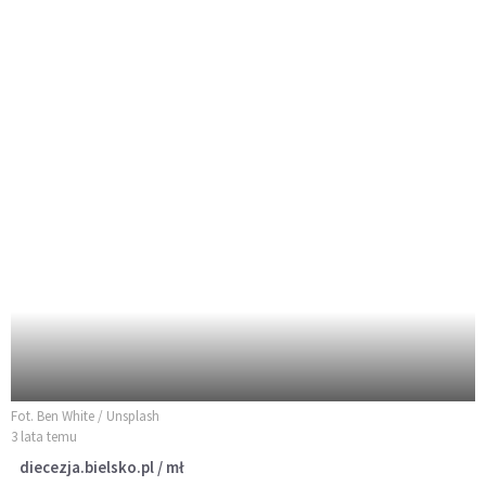
Fot. Ben White / Unsplash
3 lata temu
diecezja.bielsko.pl / mł