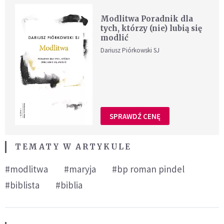
Modlitwa Poradnik dla
tych, którzy (nie) lubią się
modlić
Dariusz Piórkowski SJ
SPRAWDŹ CENĘ
TEMATY W ARTYKULE
#modlitwa
#maryja
#bp roman pindel
#biblista
#biblia