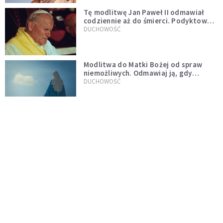
Tę modlitwę Jan Paweł II odmawiał
codziennie aż do śmierci. Podyktował
mu ją ojciec
DUCHOWOŚĆ
Modlitwa do Matki Bożej od spraw
niemożliwych. Odmawiaj ją, gdy
wszystko idzie źle
DUCHOWOŚĆ
Kościół wobec UFO. Wiara nie wyklucza
życia pozaziemskiego
KOŚCIÓŁ