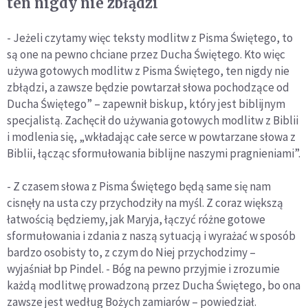
ten nigdy nie zbłądzi
- Jeżeli czytamy więc teksty modlitw z Pisma Świętego, to
są one na pewno chciane przez Ducha Świętego. Kto więc
używa gotowych modlitw z Pisma Świętego, ten nigdy nie
zbłądzi, a zawsze będzie powtarzał słowa pochodzące od
Ducha Świętego” – zapewnił biskup, który jest biblijnym
specjalistą. Zachęcił do używania gotowych modlitw z Biblii
i modlenia się, „wkładając całe serce w powtarzane słowa z
Biblii, łącząc sformułowania biblijne naszymi pragnieniami”.
- Z czasem słowa z Pisma Świętego będą same się nam
cisnęły na usta czy przychodziły na myśl. Z coraz większą
łatwością będziemy, jak Maryja, łączyć różne gotowe
sformułowania i zdania z naszą sytuacją i wyrażać w sposób
bardzo osobisty to, z czym do Niej przychodzimy –
wyjaśniał bp Pindel. - Bóg na pewno przyjmie i zrozumie
każdą modlitwę prowadzoną przez Ducha Świętego, bo ona
zawsze jest według Bożych zamiarów – powiedział.