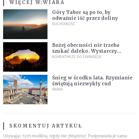
WIĘCEJ W:
WIARA
Góry Tabor są po to, by
odważnie iść przez doliny
DUCHOWOŚĆ
Bożej obecności nie trzeba
szukać daleko. Wystarczy
nauczyć się słuchać
KOMENTARZE DO EWANGELII
Śnieg w środku lata. Rzymianie
świętują niezwykły cud
WIARA
SKOMENTUJ ARTYKUŁ
Używając tych modlitw, nigdy nie zbłądzisz. Podpowiada je sama