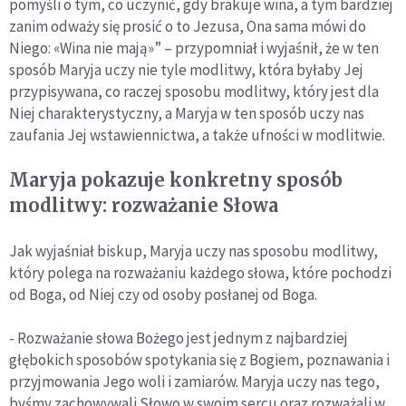
pomyśli o tym, co uczynić, gdy brakuje wina, a tym bardziej
zanim odważy się prosić o to Jezusa, Ona sama mówi do
Niego: «Wina nie mają»” – przypomniał i wyjaśnił, że w ten
sposób Maryja uczy nie tyle modlitwy, która byłaby Jej
przypisywana, co raczej sposobu modlitwy, który jest dla
Niej charakterystyczny, a Maryja w ten sposób uczy nas
zaufania Jej wstawiennictwa, a także ufności w modlitwie.
Maryja pokazuje konkretny sposób
modlitwy: rozważanie Słowa
Jak wyjaśniał biskup, Maryja uczy nas sposobu modlitwy,
który polega na rozważaniu każdego słowa, które pochodzi
od Boga, od Niej czy od osoby posłanej od Boga.
- Rozważanie słowa Bożego jest jednym z najbardziej
głębokich sposobów spotykania się z Bogiem, poznawania i
przyjmowania Jego woli i zamiarów. Maryja uczy nas tego,
byśmy zachowywali Słowo w swoim sercu oraz rozważali w