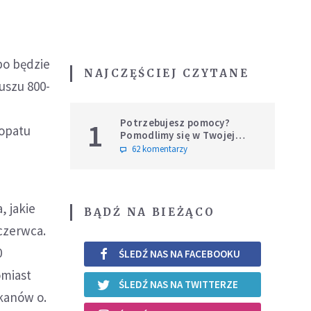
bo będzie
NAJCZĘŚCIEJ CZYTANE
euszu 800-
Potrzebujesz pomocy?
1
kopatu
Pomodlimy się w Twojej
intencji
62 komentarzy
, jakie
BĄDŹ NA BIEŻĄCO
czerwca.
0
ŚLEDŹ NAS NA FACEBOOKU
omiast
ŚLEDŹ NAS NA TWITTERZE
kanów o.