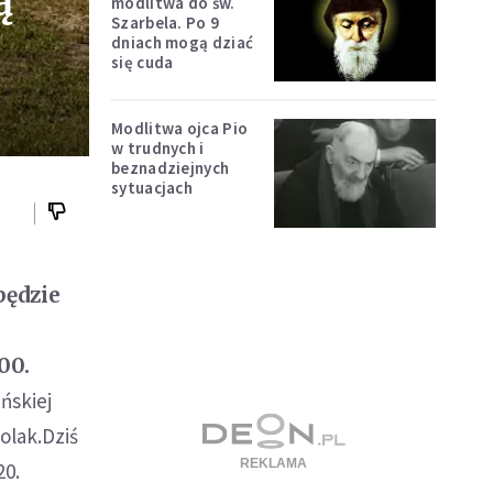
ą
modlitwa do św.
Szarbela. Po 9
dniach mogą dziać
się cuda
Modlitwa ojca Pio
w trudnych i
beznadziejnych
sytuacjach
będzie
00.
ńskiej
olak.Dziś
20.