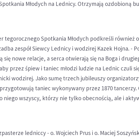
Spotkania Młodych na Lednicy. Otrzymają ozdobioną bu
r tegorocznego Spotkania Młodych podkreśli również 
adba zespół Siewcy Lednicy i wodzirej Kazek Hojna. - 
ą się nowe relacje, a serca otwierają się na Boga i drugie
y przez śpiew i taniec młodzi ludzie na Lednic czuli się
dnicki wodzirej. Jako sumę trzech jubileuszy organizatorz
przygotowują taniec wykonywany przez 1870 tancerzy. 
o niego wszyscy, którzy nie tylko obecnością, ale i akt
asterze ledniccy - o. Wojciech Prus i o. Maciej Soszyńsk