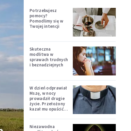
Potrzebujesz
pomocy?
Pomodlimy się w
Twojej intencji
Skuteczna
modlitwa w
sprawach trudnych
i beznadziejnych
W dzień odprawiał
Mszę, w nocy
prowadził drugie
życie. Przełożony
kazał mu opuścić
zakon
Niezawodna