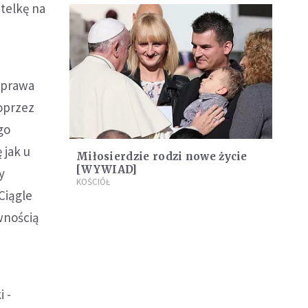
telkę na
oprawa
Poprzez
go
 jak u
Miłosierdzie rodzi nowe życie
[WYWIAD]
y
KOŚCIÓŁ
Ciągle
ywnością
i -