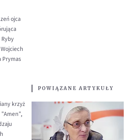
czeń ojca
órująca
e Ryby
 Wojciech
ia Prymas
POWIĄZANE ARTYKUŁY
iany krzyż
o "Amen",
dzaju
ch