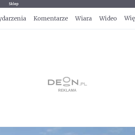
g
Sklep
Wię
darzenia
Komentarze
Wiara
Wideo