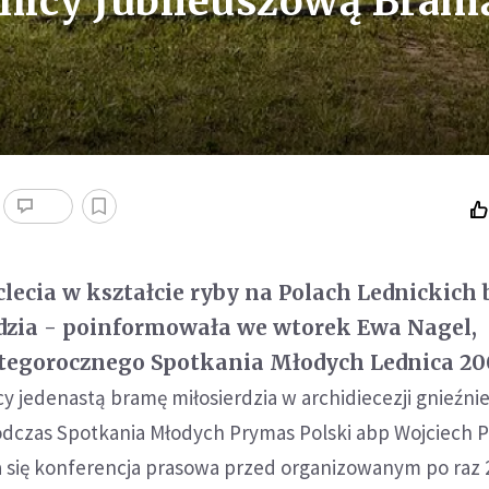
nicy Jubileuszową Bram
clecia w kształcie ryby na Polach Lednickich 
dzia - poinformowała we wtorek Ewa Nagel,
tegorocznego Spotkania Młodych Lednica 20
y jedenastą bramę miłosierdzia w archidiecezji gnieźnie
odczas Spotkania Młodych Prymas Polski abp Wojciech P
 się konferencja prasowa przed organizowanym po raz 