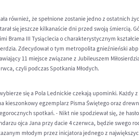
ła również, że spełnione zostanie jedno z ostatnich ży
tarał się jeszcze kilkanaście dni przed swoją śmiercią. G
mi Brama III Tysiąclecia o charakterystycznym kształci
ierdzia. Zdecydował o tym metropolita gnieźnieński abp
awiający 11 miejsce związane z Jubileuszem Miłosierdz
erwca, czyli podczas Spotkania Młodych.
wybierze się a Pola Lednickie czekają upominki. Każdy z
a kieszonkowy egzemplarz Pisma Świętego oraz drewn
egorocznych spotkań. - Nikt nie spodziewał się, że hasł
darzu ojca Jana przy dacie 4 czerwca, będzie swego ro
zanym młodym przez inicjatora jednego z największy