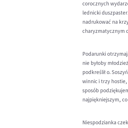
corocznych wydarzeń
lednicki duszpaste
nadrukować na krzy
charyzmatycznym d
Podarunki otrzymają
nie byłoby młodzież
podkreślił o. Soszy
winnic i trzy hostie
sposób podziękujem
najpiękniejszym, co
Niespodzianka czeka