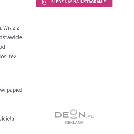
ŚLEDŹ NAS NA INSTAGRAMIE
. Wraz z
dstawiciel
 od
osi też
ówi papież
i
iciela