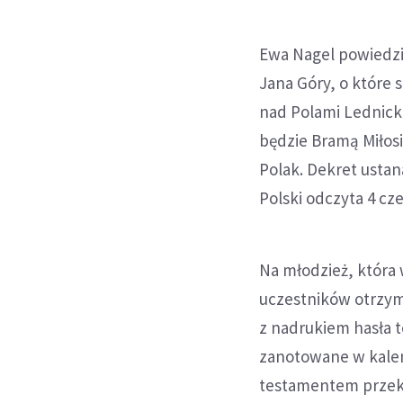
Ewa Nagel powiedzia
Jana Góry, o które s
nad Polami Lednicki
będzie Bramą Miłos
Polak. Dekret ustan
Polski odczyta 4 cz
Na młodzież, która 
uczestników otrzym
z nadrukiem hasła t
zanotowane w kalen
testamentem przeka