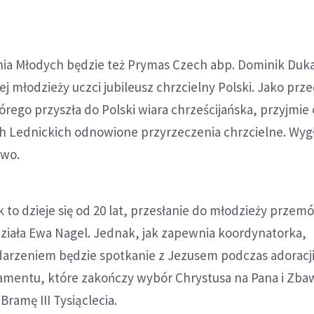
ia Młodych będzie też Prymas Czech abp. Dominik Duka
j młodzieży uczci jubileusz chrzcielny Polski. Jako prze
órego przyszła do Polski wiara chrześcijańska, przyjmie
h Lednickich odnowione przyrzeczenia chrzcielne. Wygł
owo.
ak to dzieje się od 20 lat, przesłanie do młodzieży przem
działa Ewa Nagel. Jednak, jak zapewnia koordynatorka,
arzeniem będzie spotkanie z Jezusem podczas adoracj
amentu, które zakończy wybór Chrystusa na Pana i Zbaw
Bramę III Tysiąclecia.