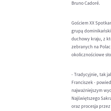
Bruno Cadoré.
Gościem XX Spotkan
grupą dominikańskie
duchowy kraju, z kt
zebranych na Polac
okolicznościowe sł
- Tradycyjnie, tak j
Franciszek - powie
najważniejszym wyd
Najświętszego Sakr
oraz procesja przez 