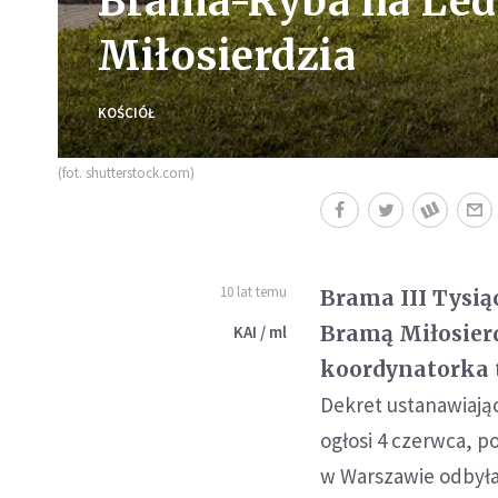
Brama-Ryba na Led
Miłosierdzia
KOŚCIÓŁ
(fot. shutterstock.com)
10 lat temu
Brama III Tysią
Bramą Miłosier
KAI / ml
koordynatorka 
Dekret ustanawiając
ogłosi 4 czerwca, p
w Warszawie odbyła