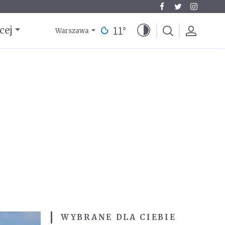
11
°
cej
Warszawa
WYBRANE DLA CIEBIE