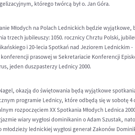
lizacyjnym, którego twórcą był o. Jan Góra.
anie Młodych na Polach Lednickich będzie wyjątkowe, 
a trzech jubileuszy: 1050. rocznicy Chrztu Polski, jubil
kańskiego i 20-lecia Spotkań nad Jeziorem Lednickim -
konferencji prasowej w Sekretariacie Konferencji Epis
Prus, jeden duszpasterzy Lednicy 2000.
Nagel, okazją do świętowania będą wyjątkowe spotkania
ocznym programie Lednicy, które odbędą się w sobotę 4 
jalnym rozpoczęciem XX Spotkania Młodych Lednica 200
zjazmie wiary wygłosi dominikanin o Adam Szustak, nat
 młodzieży lednickiej wygłosi generał Zakonów Domini