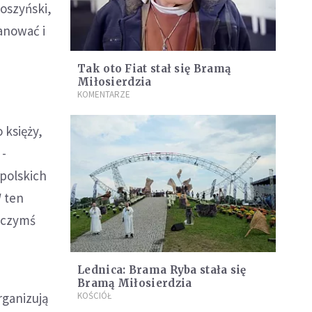
oszyński,
anować i
Tak oto Fiat stał się Bramą
Miłosierdzia
KOMENTARZE
 księży,
 -
opolskich
W ten
t czymś
Lednica: Brama Ryba stała się
Bramą Miłosierdzia
rganizują
KOŚCIÓŁ