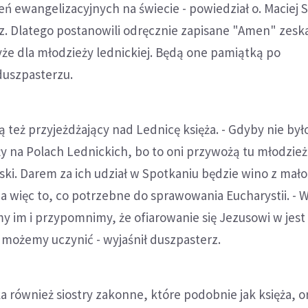
 ewangelizacyjnych na świecie - powiedział o. Maciej S
rz. Dlatego postanowili odręcznie zapisane "Amen" zesk
że dla młodzieży lednickiej. Będą one pamiątką po
uszpasterzu.
 też przyjeżdżający nad Lednicę księża. - Gdyby nie było
y na Polach Lednickich, bo to oni przywożą tu młodzież
ński. Darem za ich udział w Spotkaniu będzie wino z mał
, a więc to, co potrzebne do sprawowania Eucharystii. - 
y im i przypomnimy, że ofiarowanie się Jezusowi w jes
 możemy uczynić - wyjaśnił duszpasterz.
 również siostry zakonne, które podobnie jak księża, o