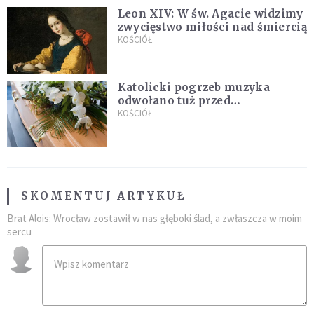
Leon XIV: W św. Agacie widzimy
zwycięstwo miłości nad śmiercią
KOŚCIÓŁ
Katolicki pogrzeb muzyka
odwołano tuż przed
uroczystością. Powodem była
KOŚCIÓŁ
przynależność do masonerii
SKOMENTUJ ARTYKUŁ
Brat Alois: Wrocław zostawił w nas głęboki ślad, a zwłaszcza w moim
sercu