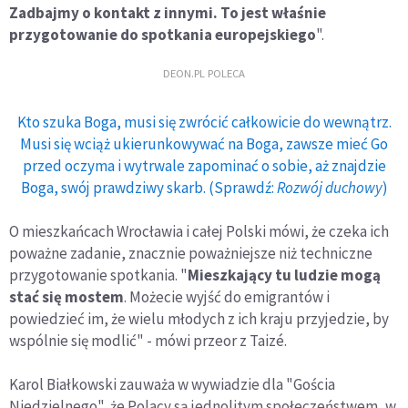
Zadbajmy o kontakt z innymi. To jest właśnie
przygotowanie do spotkania europejskiego
".
DEON.PL POLECA
Kto szuka Boga, musi się zwrócić całkowicie do wewnątrz.
Musi się wciąż ukierunkowywać na Boga, zawsze mieć Go
przed oczyma i wytrwale zapominać o sobie, aż znajdzie
Boga, swój prawdziwy skarb. (Sprawdź:
Rozwój duchowy
)
O mieszkańcach Wrocławia i całej Polski mówi, że czeka ich
poważne zadanie, znacznie poważniejsze niż techniczne
przygotowanie spotkania. "
Mieszkający tu ludzie mogą
stać się mostem
. Możecie wyjść do emigrantów i
powiedzieć im, że wielu młodych z ich kraju przyjedzie, by
wspólnie się modlić" - mówi przeor z Taizé.
Karol Białkowski zauważa w wywiadzie dla "Gościa
Niedzielnego", że Polacy są jednolitym społeczeństwem, w