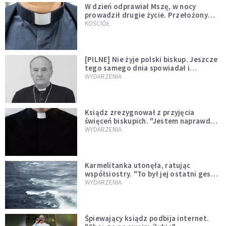
W dzień odprawiał Mszę, w nocy
prowadził drugie życie. Przełożony
kazał mu opuścić zakon
KOŚCIÓŁ
[PILNE] Nie żyje polski biskup. Jeszcze
tego samego dnia spowiadał i
sprawował Mszę świętą
WYDARZENIA
Ksiądz zrezygnował z przyjęcia
święceń biskupich. "Jestem naprawdę
niegodny"
WYDARZENIA
Karmelitanka utonęła, ratując
współsiostry. "To był jej ostatni gest
miłości"
WYDARZENIA
Śpiewający ksiądz podbija internet.