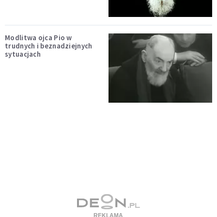
Modlitwa ojca Pio w
trudnych i beznadziejnych
sytuacjach