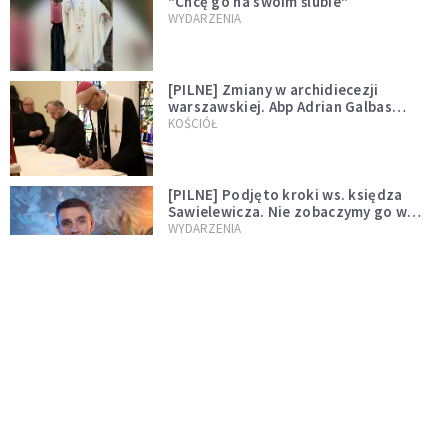
"Chcę go na swoim ślubie"
WYDARZENIA
[PILNE] Zmiany w archidiecezji
warszawskiej. Abp Adrian Galbas
wręczył dekrety nowym proboszczom
KOŚCIÓŁ
[PILNE] Podjęto kroki ws. księdza
Sawielewicza. Nie zobaczymy go w
mediach
WYDARZENIA