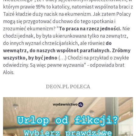
którym prawie 95% to katolicy, natomiast wspólnota braci z
Taizé kładzie duży nacisk na ekumenizm. Jak zatem Polacy
mogą się przygotować duchowo do tego spotkania i
zrozumieć ekumenizm? "
To praca na rzecz jedności.
Nie
chodzi jednak, by była ukierunkowana tylko na zewnątrz,
do innych wyznań chrześcijańskich, ale również
do
wewnątrz, do naszych wspólnot parafialnych. Zróbmy
wszystko, by być jedno
(…) Chodzi na przykład o zwykłe
odwiedziny. Są więc pewne wyzwania" - odpowiada brat
Alois.
DEON.PL POLECA