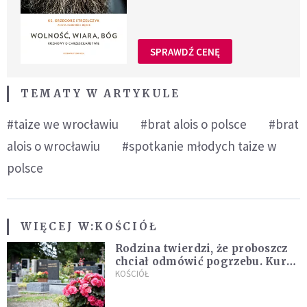
SPRAWDŹ CENĘ
TEMATY W ARTYKULE
#taize we wrocławiu
#brat alois o polsce
#brat
alois o wrocławiu
#spotkanie młodych taize w
polsce
WIĘCEJ W:
KOŚCIÓŁ
Rodzina twierdzi, że proboszcz
chciał odmówić pogrzebu. Kuria
zapowiada wyjaśnienia
KOŚCIÓŁ