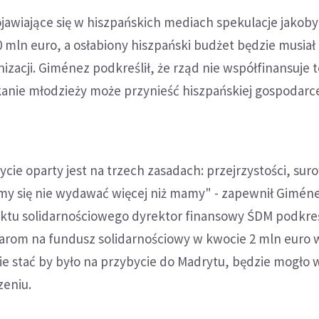
jawiające się w hiszpańskich mediach spekulacje jakob
mln euro, a osłabiony hiszpański budżet będzie musiał
izacji. Giménez podkreślił, że rząd nie współfinansuje 
kanie młodzieży może przynieść hiszpańskiej gospodar
ie oparty jest na trzech zasadach: przejrzystości, suro
amy się nie wydawać więcej niż mamy" - zapewnił Gimén
ektu solidarnościowego dyrektor finansowy ŚDM podkreśl
iarom na fundusz solidarnościowy w kwocie 2 mln euro 
e stać by było na przybycie do Madrytu, będzie mogło 
zeniu.