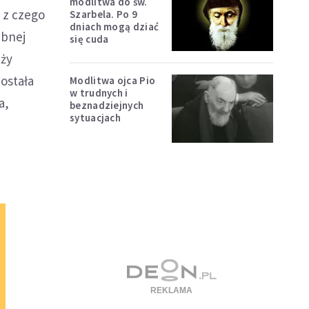
modlitwa do św.
 z czego
Szarbela. Po 9
dniach mogą dziać
ebnej
się cuda
aży
ostała
Modlitwa ojca Pio
w trudnych i
a,
beznadziejnych
sytuacjach