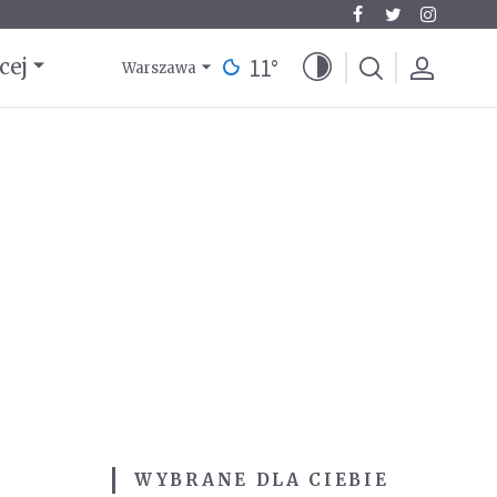
11
°
cej
Warszawa
WYBRANE DLA CIEBIE