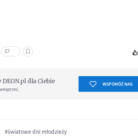
DEON.pl dla Ciebie
WSPOMÓŻ NAS
 wesprzeć.
#światowe dni młodzieży