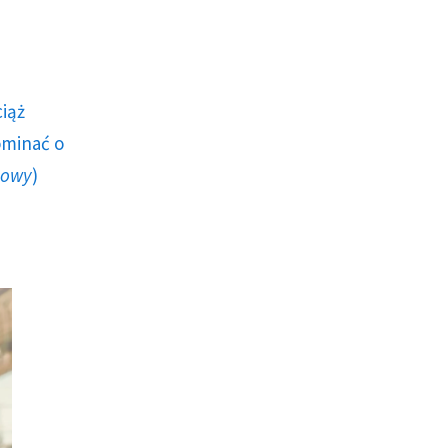
ciąż
ominać o
howy
)