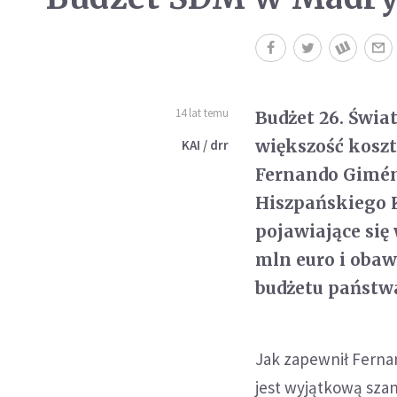
14 lat temu
Budżet 26. Świa
większość koszt
KAI / drr
Fernando Giméne
Hiszpańskiego 
pojawiające się
mln euro i obaw
budżetu państw
Jak zapewnił Ferna
jest wyjątkową szan