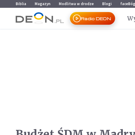
Przejdź do menu głównego
Przejdź do treści
Biblia
Magazyn
Modlitwa w drodze
Blogi
faceBó
Wy
Radio DEON
Budżet ŚDM w Madryc