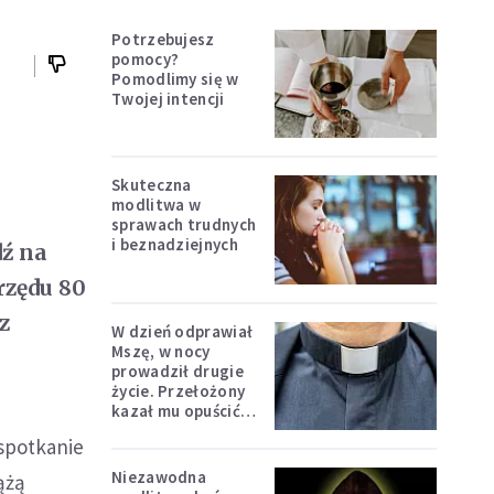
Potrzebujesz
pomocy?
Pomodlimy się w
Twojej intencji
Skuteczna
modlitwa w
sprawach trudnych
i beznadziejnych
ź na
rzędu 80
z
W dzień odprawiał
Mszę, w nocy
prowadził drugie
życie. Przełożony
kazał mu opuścić
zakon
spotkanie
Niezawodna
ążą