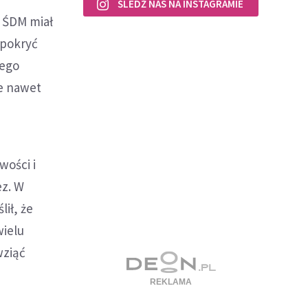
ŚLEDŹ NAS NA INSTAGRAMIE
y ŚDM miał
 pokryć
tego
ce nawet
wości i
ez. W
ił, że
wielu
wziąć