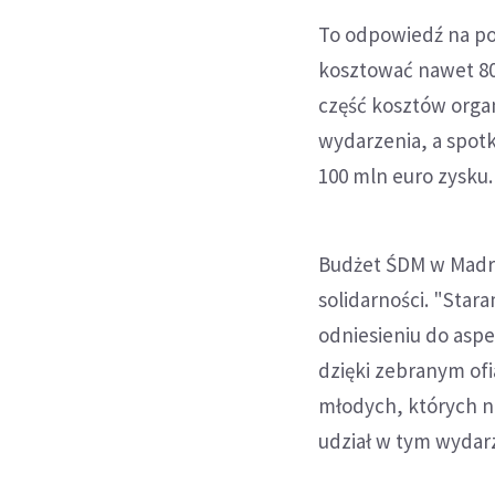
To odpowiedź na po
kosztować nawet 80 
część kosztów organ
wydarzenia, a spot
100 mln euro zysku.
Budżet ŚDM w Madryc
solidarności. "Star
odniesieniu do asp
dzięki zebranym of
młodych, których ni
udział w tym wydar