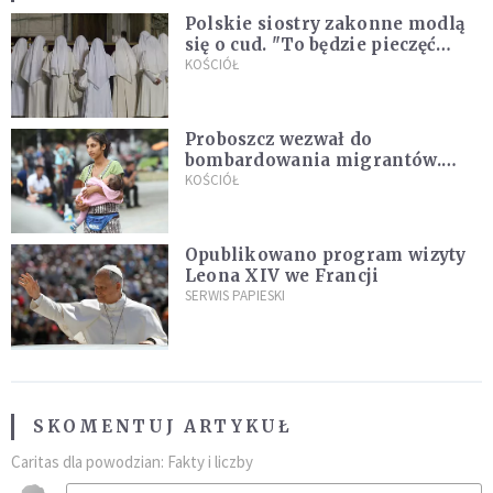
Polskie siostry zakonne modlą
się o cud. "To będzie pieczęć
Pana Boga dla naszej wiary"
KOŚCIÓŁ
Proboszcz wezwał do
bombardowania migrantów.
"Masowy ogień przeciwko
KOŚCIÓŁ
najeźdźcom!"
Opublikowano program wizyty
Leona XIV we Francji
SERWIS PAPIESKI
SKOMENTUJ ARTYKUŁ
Caritas dla powodzian: Fakty i liczby