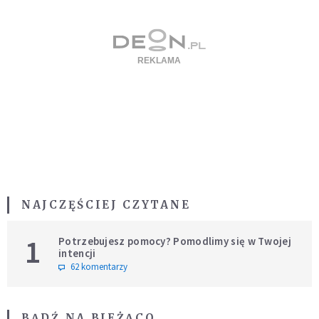
NAJCZĘŚCIEJ CZYTANE
1
Potrzebujesz pomocy? Pomodlimy się w Twojej
intencji
62 komentarzy
BĄDŹ NA BIEŻĄCO