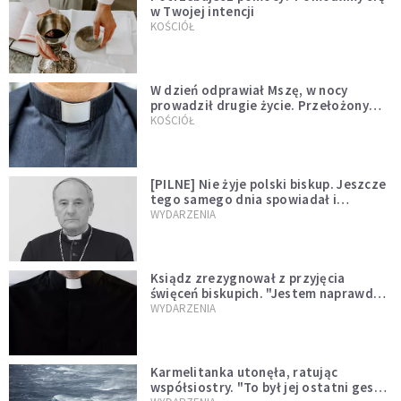
w Twojej intencji
KOŚCIÓŁ
W dzień odprawiał Mszę, w nocy
prowadził drugie życie. Przełożony
kazał mu opuścić zakon
KOŚCIÓŁ
[PILNE] Nie żyje polski biskup. Jeszcze
tego samego dnia spowiadał i
sprawował Mszę świętą
WYDARZENIA
Ksiądz zrezygnował z przyjęcia
święceń biskupich. "Jestem naprawdę
niegodny"
WYDARZENIA
Karmelitanka utonęła, ratując
współsiostry. "To był jej ostatni gest