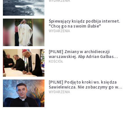
miłości"
WYDARZENIA
Śpiewający ksiądz podbija internet.
"Chcę go na swoim ślubie"
WYDARZENIA
[PILNE] Zmiany w archidiecezji
warszawskiej. Abp Adrian Galbas
wręczył dekrety nowym proboszczom
KOŚCIÓŁ
[PILNE] Podjęto kroki ws. księdza
Sawielewicza. Nie zobaczymy go w
mediach
WYDARZENIA