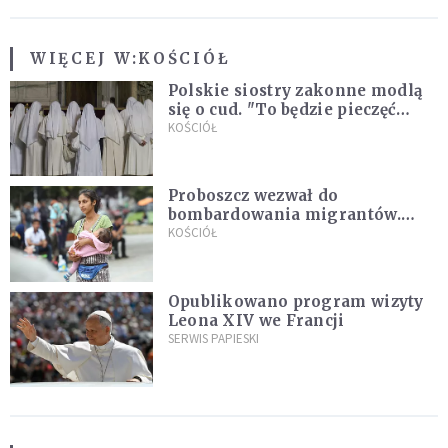
WIĘCEJ W:
KOŚCIÓŁ
Polskie siostry zakonne modlą
się o cud. "To będzie pieczęć
Pana Boga dla naszej wiary"
KOŚCIÓŁ
Proboszcz wezwał do
bombardowania migrantów.
"Masowy ogień przeciwko
KOŚCIÓŁ
najeźdźcom!"
Opublikowano program wizyty
Leona XIV we Francji
SERWIS PAPIESKI