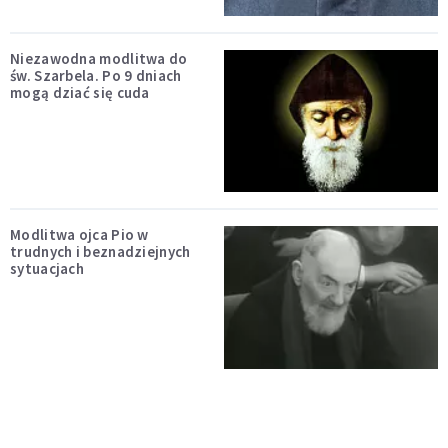
Niezawodna modlitwa do
św. Szarbela. Po 9 dniach
mogą dziać się cuda
Modlitwa ojca Pio w
trudnych i beznadziejnych
sytuacjach