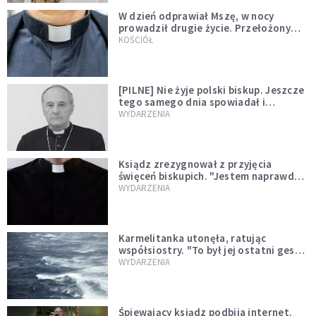
W dzień odprawiał Mszę, w nocy
prowadził drugie życie. Przełożony
kazał mu opuścić zakon
KOŚCIÓŁ
[PILNE] Nie żyje polski biskup. Jeszcze
tego samego dnia spowiadał i
sprawował Mszę świętą
WYDARZENIA
Ksiądz zrezygnował z przyjęcia
święceń biskupich. "Jestem naprawdę
niegodny"
WYDARZENIA
Karmelitanka utonęła, ratując
współsiostry. "To był jej ostatni gest
miłości"
WYDARZENIA
Śpiewający ksiądz podbija internet.