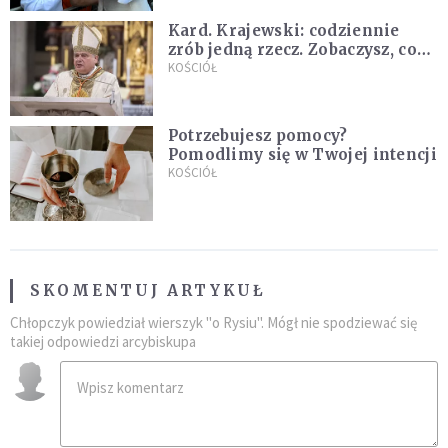
Kard. Krajewski: codziennie
zrób jedną rzecz. Zobaczysz, co
stanie się z twoim życiem
KOŚCIÓŁ
Potrzebujesz pomocy?
Pomodlimy się w Twojej intencji
KOŚCIÓŁ
SKOMENTUJ ARTYKUŁ
Chłopczyk powiedział wierszyk "o Rysiu". Mógł nie spodziewać się
takiej odpowiedzi arcybiskupa