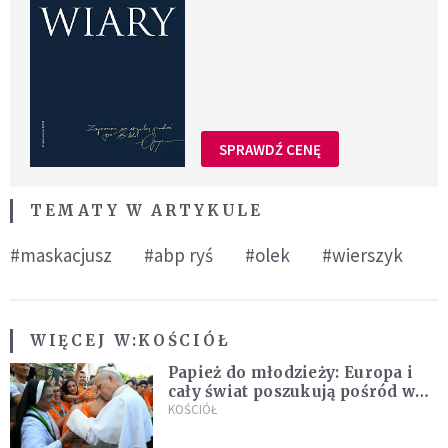
SPRAWDŹ CENĘ
TEMATY W ARTYKULE
#maskacjusz
#abp ryś
#olek
#wierszyk
WIĘCEJ W:
KOŚCIÓŁ
Papież do młodzieży: Europa i
cały świat poszukują pośród was
nowych świętych
KOŚCIÓŁ