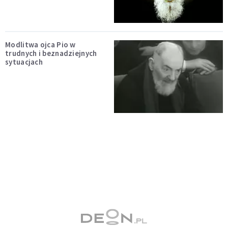
Modlitwa ojca Pio w
trudnych i beznadziejnych
sytuacjach