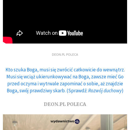
DEON.PL POLECA
Kto szuka Boga, musi się zwrócić całkowicie do wewnątrz.
Musi się wciąż ukierunkowywać na Boga, zawsze mieć Go
przed oczyma i wytrwale zapominać o sobie, aż znajdzie
Boga, swój prawdziwy skarb. (Sprawdź:
Rozwój duchowy
)
DEON.PL POLECA