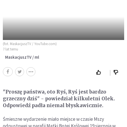
(fot. MaskacjuszTV / YouTube.com)
7 lat temu
MaskacjuszTV / ml
"Proszę państwa, oto Ryś, Ryś jest bardzo
grzeczny dziś" - powiedział kilkuletni Olek.
Odpowiedź padła niemal błyskawicznie.
Śmieszne wydarzenie miało miejsce w czasie Mszy
odpustowej w parafii Matki Bożej Królowej 19 sierpnia w