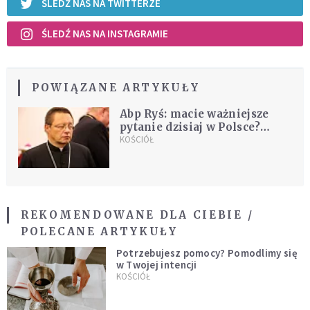
ŚLEDŹ NAS NA TWITTERZE
ŚLEDŹ NAS NA INSTAGRAMIE
POWIĄZANE ARTYKUŁY
Abp Ryś: macie ważniejsze
pytanie dzisiaj w Polsce?
Dokąd to będzie trwało?
KOŚCIÓŁ
REKOMENDOWANE DLA CIEBIE /
POLECANE ARTYKUŁY
Potrzebujesz pomocy? Pomodlimy się
w Twojej intencji
KOŚCIÓŁ