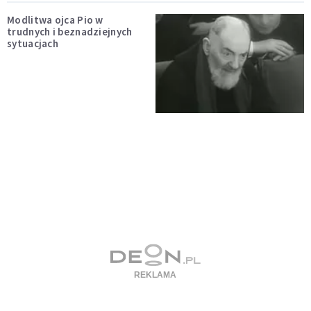
Modlitwa ojca Pio w
trudnych i beznadziejnych
sytuacjach