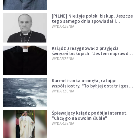
[PILNE] Nie żyje polski biskup. Jeszcze
tego samego dnia spowiadał i
sprawował Mszę świętą
WYDARZENIA
Ksiądz zrezygnował z przyjęcia
święceń biskupich. "Jestem naprawdę
niegodny"
WYDARZENIA
Karmelitanka utonęła, ratując
współsiostry. "To był jej ostatni gest
miłości"
WYDARZENIA
Śpiewający ksiądz podbija internet.
"Chcę go na swoim ślubie"
WYDARZENIA