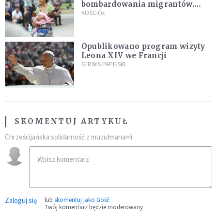
bombardowania migrantów.
"Masowy ogień przeciwko
KOŚCIÓŁ
najeźdźcom!"
Opublikowano program wizyty
Leona XIV we Francji
SERWIS PAPIESKI
SKOMENTUJ ARTYKUŁ
Chrześcijańska solidarność z muzułmanami
Zaloguj się
lub
skomentuj jako Gość
Twój komentarz będzie moderowany