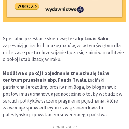
Specjalne przesłanie skierował też
abp Louis Sako
,
zapewniając irackich muzułmanów, że w tym świętym dla
nich czasie postu chrześcijanie łączą się z nimi w modlitwie
o pokój i stabilizację w Iraku.
Modlitwa o pokój i pojednanie znalazła się też w
centrum przesłania abp. Fuada Twala
. Łaciński
patriarcha Jerozolimy prosi w nim Boga, by błogosławił
postowi muzułmanów, a jednocześnie o to, by wzbudził w
sercach polityków szczere pragnienie pojednania, które
zaowocuje sprawiedliwym rozwiązaniem kwestii
palestyńskiej i powstaniem suwerennego państwa.
DEON.PL POLECA