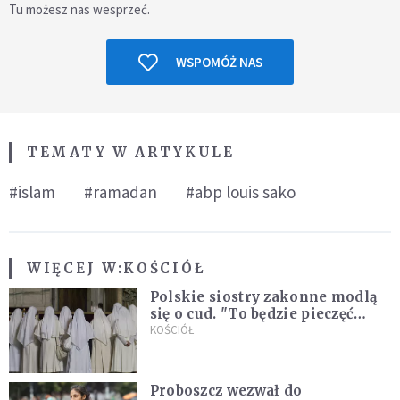
Tu możesz nas wesprzeć.
WSPOMÓŻ NAS
TEMATY W ARTYKULE
#islam
#ramadan
#abp louis sako
WIĘCEJ W:
KOŚCIÓŁ
Polskie siostry zakonne modlą
się o cud. "To będzie pieczęć
Pana Boga dla naszej wiary"
KOŚCIÓŁ
Proboszcz wezwał do