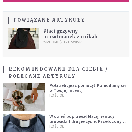
POWIĄZANE ARTYKUŁY
Płaci grzywny
muzułmanek za nikab
WIADOMOŚCI ZE ŚWIATA
REKOMENDOWANE DLA CIEBIE /
POLECANE ARTYKUŁY
Potrzebujesz pomocy? Pomodlimy się
w Twojej intencji
KOŚCIÓŁ
W dzień odprawiał Mszę, w nocy
prowadził drugie życie. Przełożony
kazał mu opuścić zakon
KOŚCIÓŁ