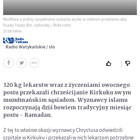
Modlitwa o pokój i pojednanie znalazła się też w centrum przesłania abp.
Fuada Twala (fot. izahorsky / flickr.com)
15 lat temu
Radio Watykańskie / slo
320 kg lekarstw wraz z życzeniami owocnego
postu przekazali chrześcijanie Kirkuku swym
muzułmańskim sąsiadom. Wyznawcy islamu
rozpoczynają dziś bowiem tradycyjny miesiąc
postu - Ramadan.
Z tej to właśnie okazji wyznawcy Chrystusa odwiedzili
szpitale w Kirkuku i przekazali w nich lekarzom potrzebne