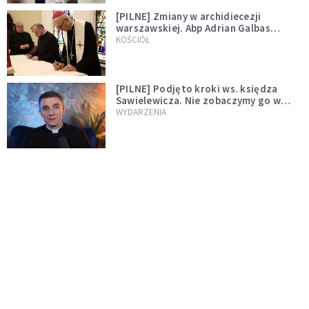
[PILNE] Zmiany w archidiecezji
warszawskiej. Abp Adrian Galbas
wręczył dekrety nowym proboszczom
KOŚCIÓŁ
[PILNE] Podjęto kroki ws. księdza
Sawielewicza. Nie zobaczymy go w
mediach
WYDARZENIA