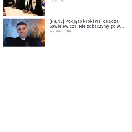
wręczył dekrety nowym proboszczom
KOŚCIÓŁ
[PILNE] Podjęto kroki ws. księdza
Sawielewicza. Nie zobaczymy go w
mediach
WYDARZENIA