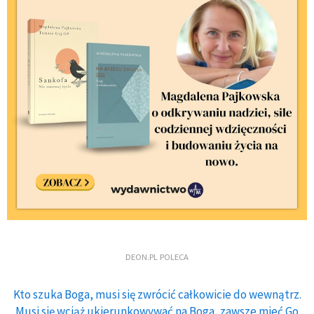
DEON.PL POLECA
Kto szuka Boga, musi się zwrócić całkowicie do wewnątrz.
Musi się wciąż ukierunkowywać na Boga, zawsze mieć Go