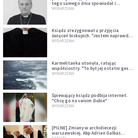
tego samego dnia spowiadał i
sprawował Mszę świętą
WYDARZENIA
Ksiądz zrezygnował z przyjęcia
święceń biskupich. "Jestem naprawdę
niegodny"
WYDARZENIA
Karmelitanka utonęła, ratując
współsiostry. "To był jej ostatni gest
miłości"
WYDARZENIA
Śpiewający ksiądz podbija internet.
"Chcę go na swoim ślubie"
WYDARZENIA
[PILNE] Zmiany w archidiecezji
warszawskiej. Abp Adrian Galbas