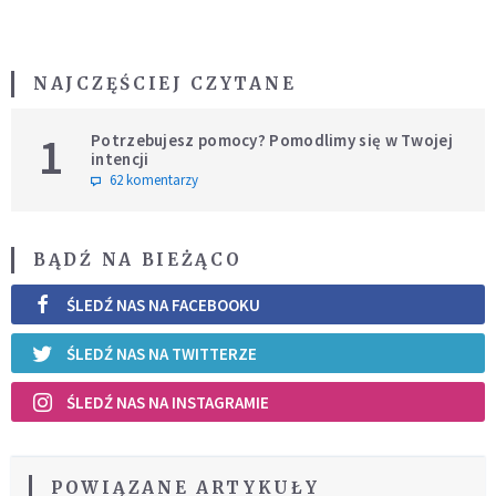
NAJCZĘŚCIEJ CZYTANE
1
Potrzebujesz pomocy? Pomodlimy się w Twojej
intencji
62 komentarzy
BĄDŹ NA BIEŻĄCO
ŚLEDŹ NAS NA FACEBOOKU
ŚLEDŹ NAS NA TWITTERZE
ŚLEDŹ NAS NA INSTAGRAMIE
POWIĄZANE ARTYKUŁY