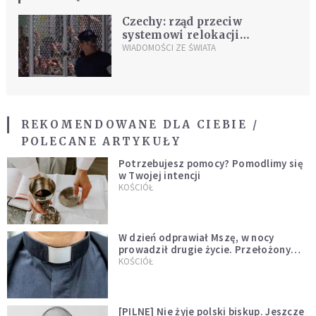
Czechy: rząd przeciw
systemowi relokacji
uchodźców
WIADOMOŚCI ZE ŚWIATA
REKOMENDOWANE DLA CIEBIE /
POLECANE ARTYKUŁY
Potrzebujesz pomocy? Pomodlimy się
w Twojej intencji
KOŚCIÓŁ
W dzień odprawiał Mszę, w nocy
prowadził drugie życie. Przełożony
kazał mu opuścić zakon
KOŚCIÓŁ
[PILNE] Nie żyje polski biskup. Jeszcze