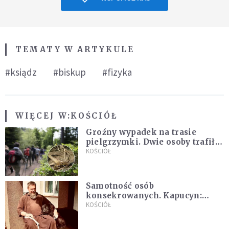
TEMATY W ARTYKULE
#ksiądz
#biskup
#fizyka
WIĘCEJ W:
KOŚCIÓŁ
Groźny wypadek na trasie
pielgrzymki. Dwie osoby trafiły
do szpitala
KOŚCIÓŁ
Samotność osób
konsekrowanych. Kapucyn:
Życie w pojedynkę rzadko jest
KOŚCIÓŁ
sielanką