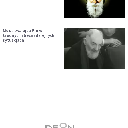
Modlitwa ojca Pio w
trudnych i beznadziejnych
sytuacjach