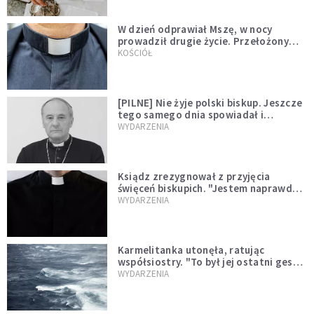
W dzień odprawiał Mszę, w nocy
prowadził drugie życie. Przełożony
kazał mu opuścić zakon
KOŚCIÓŁ
[PILNE] Nie żyje polski biskup. Jeszcze
tego samego dnia spowiadał i
sprawował Mszę świętą
WYDARZENIA
Ksiądz zrezygnował z przyjęcia
święceń biskupich. "Jestem naprawdę
niegodny"
WYDARZENIA
Karmelitanka utonęła, ratując
współsiostry. "To był jej ostatni gest
miłości"
WYDARZENIA