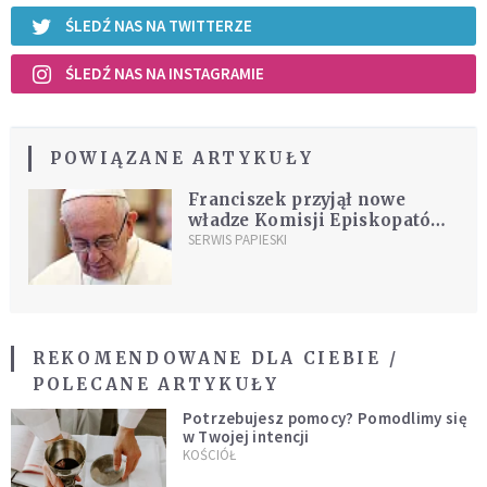
ŚLEDŹ NAS NA TWITTERZE
ŚLEDŹ NAS NA INSTAGRAMIE
POWIĄZANE ARTYKUŁY
Franciszek przyjął nowe
władze Komisji Episkopatów
Wspólnoty Europejskiej
SERWIS PAPIESKI
REKOMENDOWANE DLA CIEBIE /
POLECANE ARTYKUŁY
Potrzebujesz pomocy? Pomodlimy się
w Twojej intencji
KOŚCIÓŁ