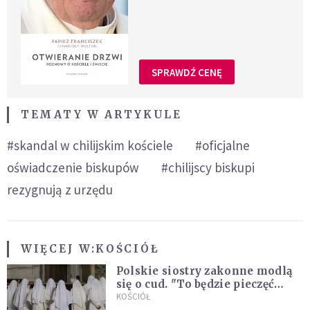
SPRAWDŹ CENĘ
TEMATY W ARTYKULE
#skandal w chilijskim kościele
#oficjalne
oświadczenie biskupów
#chilijscy biskupi
rezygnują z urzędu
WIĘCEJ W:
KOŚCIÓŁ
Polskie siostry zakonne modlą
się o cud. "To będzie pieczęć
Pana Boga dla naszej wiary"
KOŚCIÓŁ