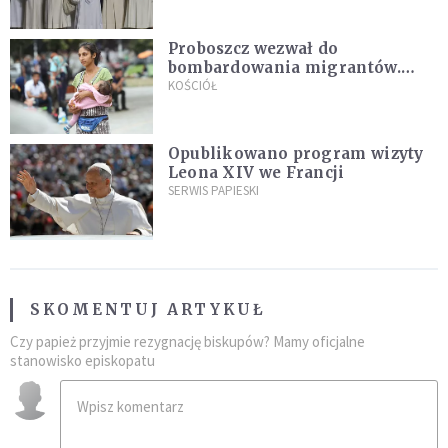
Proboszcz wezwał do
bombardowania migrantów.
"Masowy ogień przeciwko
KOŚCIÓŁ
najeźdźcom!"
Opublikowano program wizyty
Leona XIV we Francji
SERWIS PAPIESKI
SKOMENTUJ ARTYKUŁ
Czy papież przyjmie rezygnację biskupów? Mamy oficjalne
stanowisko episkopatu