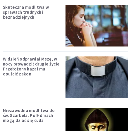
Skuteczna modlitwa w
sprawach trudnych i
beznadziejnych
W dzień odprawiał Mszę, w
nocy prowadził drugie życie.
Przełożony kazał mu
opuścić zakon
Niezawodna modlitwa do
św. Szarbela. Po 9 dniach
mogą dziać się cuda