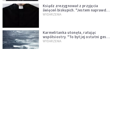
Ksiądz zrezygnował z przyjęcia
święceń biskupich. "Jestem naprawdę
niegodny"
WYDARZENIA
Karmelitanka utonęła, ratując
współsiostry. "To był jej ostatni gest
miłości"
WYDARZENIA
Śpiewający ksiądz podbija internet.
"Chcę go na swoim ślubie"
WYDARZENIA
[PILNE] Zmiany w archidiecezji
warszawskiej. Abp Adrian Galbas
wręczył dekrety nowym proboszczom
KOŚCIÓŁ
[PILNE] Podjęto kroki ws. księdza