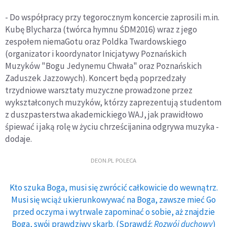
- Do współpracy przy tegorocznym koncercie zaprosili m.in.
Kubę Blycharza (twórca hymnu ŚDM2016) wraz z jego
zespołem niemaGotu oraz Poldka Twardowskiego
(organizator i koordynator Inicjatywy Poznańskich
Muzyków "Bogu Jedynemu Chwała" oraz Poznańskich
Zaduszek Jazzowych). Koncert będą poprzedzały
trzydniowe warsztaty muzyczne prowadzone przez
wykształconych muzyków, którzy zaprezentują studentom
z duszpasterstwa akademickiego WAJ, jak prawidłowo
śpiewać i jaką rolę w życiu chrześcijanina odgrywa muzyka -
dodaje.
DEON.PL POLECA
Kto szuka Boga, musi się zwrócić całkowicie do wewnątrz.
Musi się wciąż ukierunkowywać na Boga, zawsze mieć Go
przed oczyma i wytrwale zapominać o sobie, aż znajdzie
Boga, swój prawdziwy skarb. (Sprawdź:
Rozwój duchowy
)