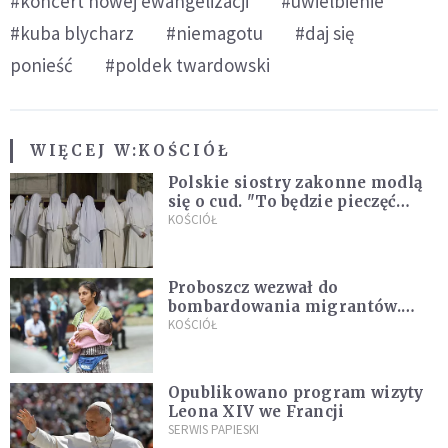
#koncert nowej ewangelizacji
#uwielbienie
#kuba blycharz
#niemagotu
#daj się
ponieść
#poldek twardowski
WIĘCEJ W:
KOŚCIÓŁ
Polskie siostry zakonne modlą
się o cud. "To będzie pieczęć
Pana Boga dla naszej wiary"
KOŚCIÓŁ
Proboszcz wezwał do
bombardowania migrantów.
"Masowy ogień przeciwko
KOŚCIÓŁ
najeźdźcom!"
Opublikowano program wizyty
Leona XIV we Francji
SERWIS PAPIESKI