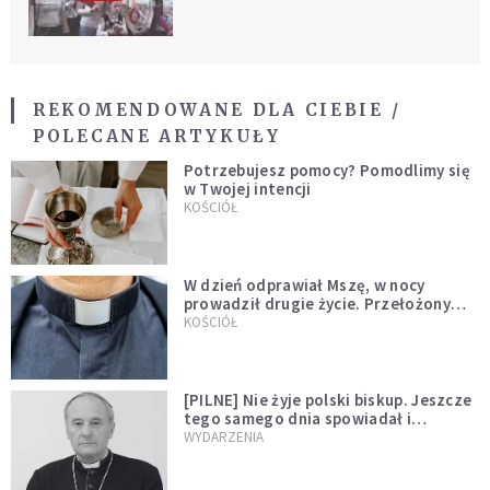
REKOMENDOWANE DLA CIEBIE /
POLECANE ARTYKUŁY
Potrzebujesz pomocy? Pomodlimy się
w Twojej intencji
KOŚCIÓŁ
W dzień odprawiał Mszę, w nocy
prowadził drugie życie. Przełożony
kazał mu opuścić zakon
KOŚCIÓŁ
[PILNE] Nie żyje polski biskup. Jeszcze
tego samego dnia spowiadał i
sprawował Mszę świętą
WYDARZENIA