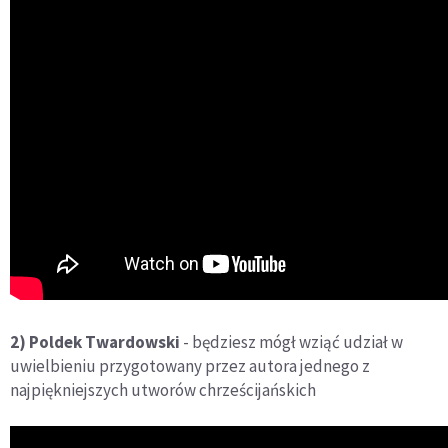
2)
Poldek Twardowski
- będziesz mógł wziąć udział w
uwielbieniu przygotowany przez autora jednego z
najpiękniejszych utworów chrześcijańskich