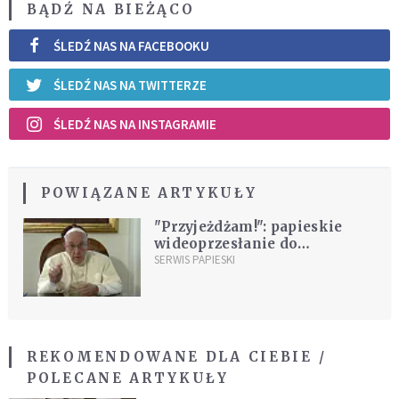
BĄDŹ NA BIEŻĄCO
ŚLEDŹ NAS NA FACEBOOKU
ŚLEDŹ NAS NA TWITTERZE
ŚLEDŹ NAS NA INSTAGRAMIE
POWIĄZANE ARTYKUŁY
"Przyjeżdżam!": papieskie
wideoprzesłanie do
Amerykanów
SERWIS PAPIESKI
REKOMENDOWANE DLA CIEBIE /
POLECANE ARTYKUŁY