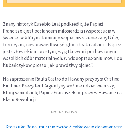
Znany historyk Eusebio Leal podkreślił, że Papież
Franciszek jest posłańcem miłosierdzia i współczucia w
świecie, w którym dominuje wojna, niszczenie zabytków,
terroryzm, niesprawiedliwość, głód i brak nadziei. "Papież
jest człowiekiem prostym, wyjątkowym i pozbawionym
wszelkich dóbr materialnych. W wideoprzesłaniu mówił do
Kubańczyków prosto, jak prawdziwy ojciec".
Na zaproszenie Raula Castro do Hawany przybyła Cristina
Kirchner. Prezydent Argentyny weźmie udział we mszy,
którą w niedzielę Papież Franciszek odprawi w Hawanie na
Placu Rewolucji.
DEON.PL POLECA
Kto szuka Boga, musi się zwrócić całkowicie do wewnątrz.