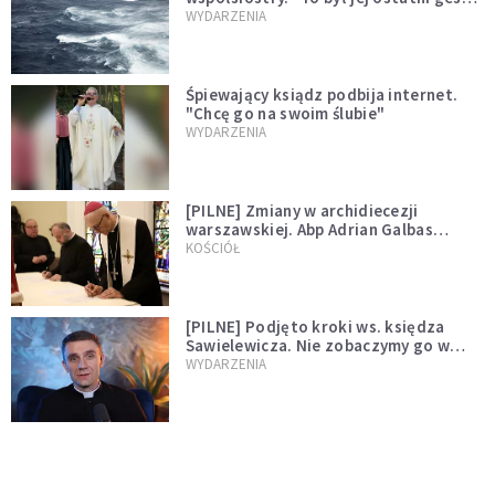
miłości"
WYDARZENIA
Śpiewający ksiądz podbija internet.
"Chcę go na swoim ślubie"
WYDARZENIA
[PILNE] Zmiany w archidiecezji
warszawskiej. Abp Adrian Galbas
wręczył dekrety nowym proboszczom
KOŚCIÓŁ
[PILNE] Podjęto kroki ws. księdza
Sawielewicza. Nie zobaczymy go w
mediach
WYDARZENIA