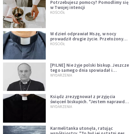
Potrzebujesz pomocy? Pomodlimy się
w Twojej intencji
KOŚCIÓŁ
W dzień odprawiał Mszę, w nocy
prowadził drugie życie. Przełożony
kazał mu opuścić zakon
KOŚCIÓŁ
[PILNE] Nie żyje polski biskup. Jeszcze
tego samego dnia spowiadał i
sprawował Mszę świętą
WYDARZENIA
Ksiądz zrezygnował z przyjęcia
święceń biskupich. "Jestem naprawdę
niegodny"
WYDARZENIA
Karmelitanka utonęła, ratując
współsiostry. "To był jej ostatni gest