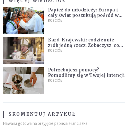
WIĘCEJ W:
KOŚCIÓŁ
Papież do młodzieży: Europa i
cały świat poszukują pośród was
nowych świętych
KOŚCIÓŁ
Kard. Krajewski: codziennie
zrób jedną rzecz. Zobaczysz, co
stanie się z twoim życiem
KOŚCIÓŁ
Potrzebujesz pomocy?
Pomodlimy się w Twojej intencji
KOŚCIÓŁ
SKOMENTUJ ARTYKUŁ
Hawana gotowa na przyjęcie papieża Franciszka