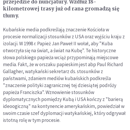
przejedzie do nuncjatury. Wzdłuż 18-
kilometrowej trasy już od rana gromadzą się
tłumy.
Kubańskie media podkreślają znaczenie Kościoła w
procesie normalizacji stosunków z USA oraz wyjściu kraju z
izolacji. W 1998 r. Papież Jan Paweł II wołał, aby "Kuba
otworzyła się na świat, a świat na Kubę". Te historyczne
słowa polskiego papieża wciąż przypominają miejscowe
media. Fakt, że w orszaku papieskim jest abp Paul Richard
Gallagher, watykański sekretarz ds. stosunków z
państwami, zdaniem mediów kubańskich podkreśla
"znaczenie polityki zagranicznej tej dziesiątej podróży
papieża Franciszka". Wznowienie stosunków
dyplomatycznych pomiędzy Kubą i USA kończy z "barierą
ideoogiczną" na kontynencie amerykańskim, powiedział w
swoim czasie szef dyplomacji watykańskiej, który odgrywał
istotną rolę w tym procesie.