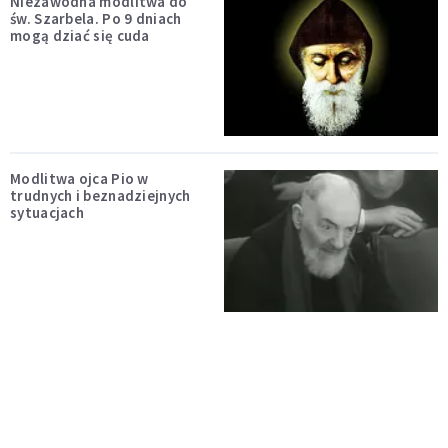
Niezawodna modlitwa do
św. Szarbela. Po 9 dniach
mogą dziać się cuda
Modlitwa ojca Pio w
trudnych i beznadziejnych
sytuacjach