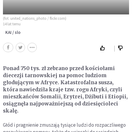
(fot. united_nations_photo / flickr.com)
14 lat temu
KAI / slo
Ponad 750 tys. zł zebrano przed kościołami
diecezji tarnowskiej na pomoc ludziom
głodującym w Afryce. Katastrofalna susza,
która nawiedziła kraje tzw. rogu Afryki, czyli
mieszkańców Somalii, Erytrei, Dżibuti i Etiopii,
osiągnęła najpoważniejszą od dziesięcioleci
skalę.
Głód i pragnienie zmuszają tysiące ludzi do rozpaczliwego