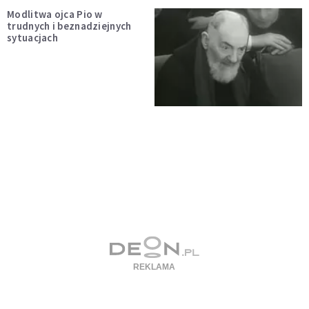
Modlitwa ojca Pio w
trudnych i beznadziejnych
sytuacjach