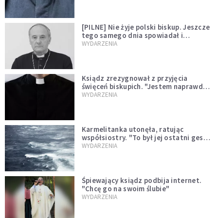
[PILNE] Nie żyje polski biskup. Jeszcze
tego samego dnia spowiadał i
sprawował Mszę świętą
WYDARZENIA
Ksiądz zrezygnował z przyjęcia
święceń biskupich. "Jestem naprawdę
niegodny"
WYDARZENIA
Karmelitanka utonęła, ratując
współsiostry. "To był jej ostatni gest
miłości"
WYDARZENIA
Śpiewający ksiądz podbija internet.
"Chcę go na swoim ślubie"
WYDARZENIA