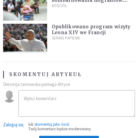
bombardowania migrantów.
"Masowy ogień przeciwko
KOŚCIÓŁ
najeźdźcom!"
Opublikowano program wizyty
Leona XIV we Francji
SERWIS PAPIESKI
SKOMENTUJ ARTYKUŁ
Diecezja tarnowska pomaga Afryce
Zaloguj się
lub
skomentuj jako Gość
Twój komentarz będzie moderowany