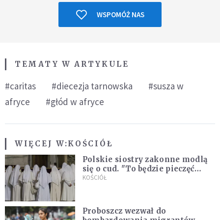
WSPOMÓŻ NAS
TEMATY W ARTYKULE
#caritas
#diecezja tarnowska
#susza w
afryce
#głód w afryce
WIĘCEJ W:
KOŚCIÓŁ
Polskie siostry zakonne modlą
się o cud. "To będzie pieczęć
Pana Boga dla naszej wiary"
KOŚCIÓŁ
Proboszcz wezwał do