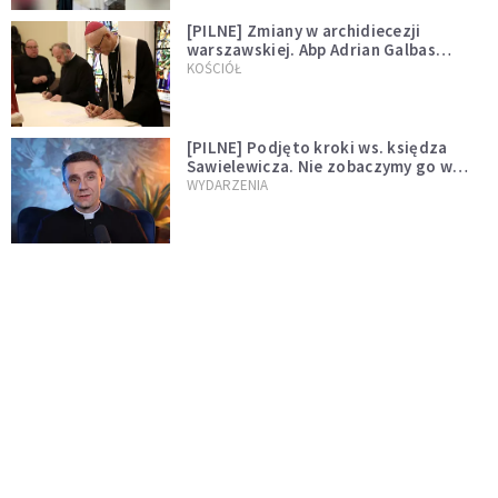
[PILNE] Zmiany w archidiecezji
warszawskiej. Abp Adrian Galbas
wręczył dekrety nowym proboszczom
KOŚCIÓŁ
[PILNE] Podjęto kroki ws. księdza
Sawielewicza. Nie zobaczymy go w
mediach
WYDARZENIA