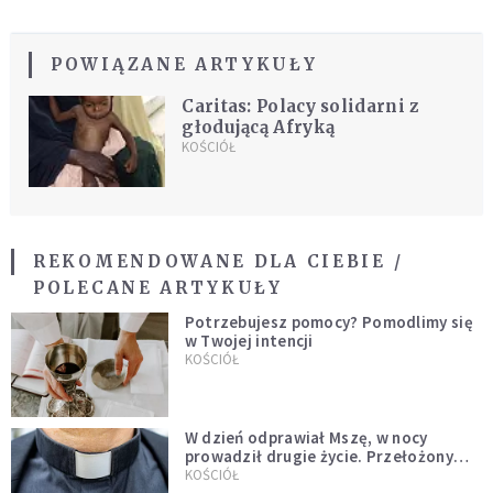
POWIĄZANE ARTYKUŁY
Caritas: Polacy solidarni z
głodującą Afryką
KOŚCIÓŁ
REKOMENDOWANE DLA CIEBIE /
POLECANE ARTYKUŁY
Potrzebujesz pomocy? Pomodlimy się
w Twojej intencji
KOŚCIÓŁ
W dzień odprawiał Mszę, w nocy
prowadził drugie życie. Przełożony
kazał mu opuścić zakon
KOŚCIÓŁ