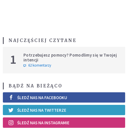
NAJCZĘŚCIEJ CZYTANE
1
Potrzebujesz pomocy? Pomodlimy się w Twojej
intencji
62 komentarzy
BĄDŹ NA BIEŻĄCO
ŚLEDŹ NAS NA FACEBOOKU
ŚLEDŹ NAS NA TWITTERZE
ŚLEDŹ NAS NA INSTAGRAMIE