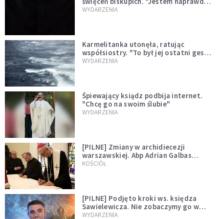
święceń biskupich. "Jestem naprawdę
niegodny"
WYDARZENIA
Karmelitanka utonęła, ratując
współsiostry. "To był jej ostatni gest
miłości"
WYDARZENIA
Śpiewający ksiądz podbija internet.
"Chcę go na swoim ślubie"
WYDARZENIA
[PILNE] Zmiany w archidiecezji
warszawskiej. Abp Adrian Galbas
wręczył dekrety nowym proboszczom
KOŚCIÓŁ
[PILNE] Podjęto kroki ws. księdza
Sawielewicza. Nie zobaczymy go w
mediach
WYDARZENIA