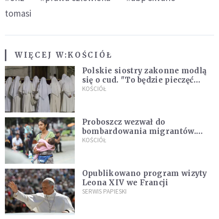
tomasi
WIĘCEJ W:
KOŚCIÓŁ
Polskie siostry zakonne modlą
się o cud. "To będzie pieczęć
Pana Boga dla naszej wiary"
KOŚCIÓŁ
Proboszcz wezwał do
bombardowania migrantów.
"Masowy ogień przeciwko
KOŚCIÓŁ
najeźdźcom!"
Opublikowano program wizyty
Leona XIV we Francji
SERWIS PAPIESKI