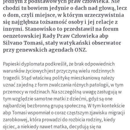
jednym z podstawowych praw człowieka. Nie
chodzi tu bowiem jedynie o dach nad głową, lecz
o dom, czyli miejsce, w którym urzeczywistnia
się najgłębsza tożsamość osoby i jej relacje z
innymi. Stanowisko to przedstawił na forum
oenzetowskiej Rady Praw Człowieka abp
Silvano Tomasi, stały watykański obserwator
przy genewskich agendach ONZ.
Papieski dyplomata podkreślił, że brak odpowiednich
warunków życiowych jest przyczyną wielu rodzinnych
tragedii. Stąd właściwą politykę mieszkaniową należy
uznać za jedną z form zwalczania różnych patologii, w tym
przemocy w rodzinach. Na szczególną uwagę zasługują w
tym względzie samotne matki z dziećmi, gdyż są one
najbardziej bezbronną grupą społeczną. W tym kontekście
abp Tomasi wspomniał o coraz częstszym zjawisku migracji
zarobkowej, która prowadzi do rozbicia rodziny, kiedy
ojciec, a niekiedy nawet matka, decydują się na