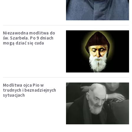
Niezawodna modlitwa do
św. Szarbela. Po 9 dniach
mogą dziać się cuda
Modlitwa ojca Pio w
trudnych i beznadziejnych
sytuacjach