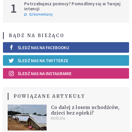
1
Potrzebujesz pomocy? Pomodlimy się w Twojej
intencji
62 komentarzy
BĄDŹ NA BIEŻĄCO
ŚLEDŹ NAS NA FACEBOOKU
ŚLEDŹ NAS NA TWITTERZE
ŚLEDŹ NAS NA INSTAGRAMIE
POWIĄZANE ARTYKUŁY
Co dalej z losem uchodźców,
dzieci bez opieki?
KOŚCIÓŁ