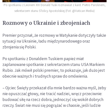
Po spotkaniu z Leonem XIV Donald Tusk rozmawiał z kard. Pietro Parolinem,
sekretarzem stanu STolicy Apostolskiej (Fot. @Vatican Media)
Rozmowy o Ukrainie i zbrojeniach
Premier przyznał, że rozmowy w Watykanie dotyczyły także
sytuacji na Ukrainie, ładu międzynarodowego oraz
zbrojenia się Polski.
Po spotkaniu z Donaldem Tuskiem papież miał
zaplanowane spotkanie z sekretarzem stanu USA Markiem
Rubio. Jak mówił polski premier, to pokazuje, jak dużo jest
obecnie ważnych i trudnych spraw do omówienia.
– Ojciec Święty przekazał dla mnie bardzo ważna myśl, żeby
nie opuszczać głowy, nie tracić nadziei, wręcz przeciwnie:
budować siłę na rzecz dobra, jednoczyć się wokół dobrych
rzeczy. Świat nie musi się pogrążać w chaosie, jeśli ludzie