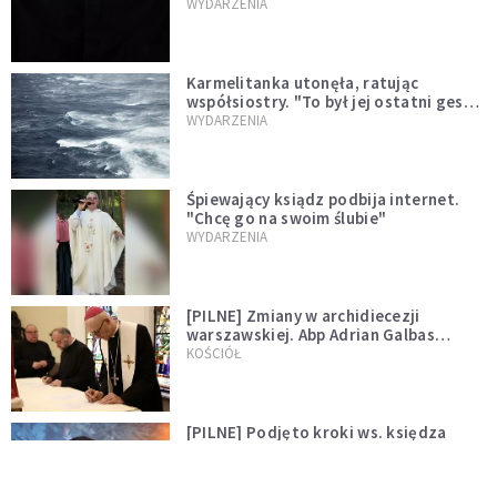
niegodny"
WYDARZENIA
Karmelitanka utonęła, ratując
współsiostry. "To był jej ostatni gest
miłości"
WYDARZENIA
Śpiewający ksiądz podbija internet.
"Chcę go na swoim ślubie"
WYDARZENIA
[PILNE] Zmiany w archidiecezji
warszawskiej. Abp Adrian Galbas
wręczył dekrety nowym proboszczom
KOŚCIÓŁ
[PILNE] Podjęto kroki ws. księdza
Sawielewicza. Nie zobaczymy go w
mediach
WYDARZENIA