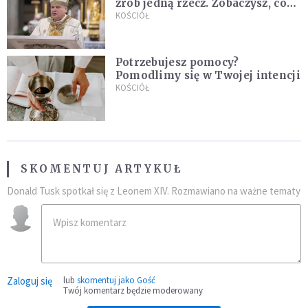
zrób jedną rzecz. Zobaczysz, co
stanie się z twoim życiem
KOŚCIÓŁ
Potrzebujesz pomocy?
Pomodlimy się w Twojej intencji
KOŚCIÓŁ
SKOMENTUJ ARTYKUŁ
Donald Tusk spotkał się z Leonem XIV. Rozmawiano na ważne tematy
Zaloguj się
lub
skomentuj jako Gość
Twój komentarz będzie moderowany