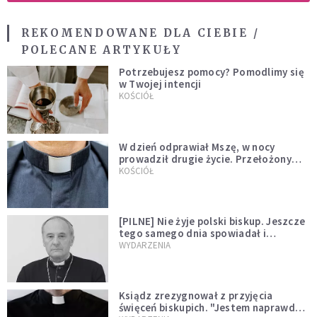
REKOMENDOWANE DLA CIEBIE /
POLECANE ARTYKUŁY
Potrzebujesz pomocy? Pomodlimy się
w Twojej intencji
KOŚCIÓŁ
W dzień odprawiał Mszę, w nocy
prowadził drugie życie. Przełożony
kazał mu opuścić zakon
KOŚCIÓŁ
[PILNE] Nie żyje polski biskup. Jeszcze
tego samego dnia spowiadał i
sprawował Mszę świętą
WYDARZENIA
Ksiądz zrezygnował z przyjęcia
święceń biskupich. "Jestem naprawdę