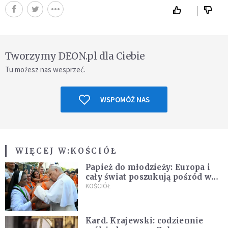
Tworzymy DEON.pl dla Ciebie
Tu możesz nas wesprzeć.
WSPOMÓŻ NAS
WIĘCEJ W:
KOŚCIÓŁ
Papież do młodzieży: Europa i
cały świat poszukują pośród was
nowych świętych
KOŚCIÓŁ
Kard. Krajewski: codziennie