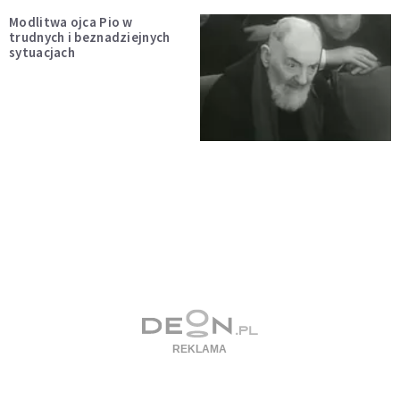
Modlitwa ojca Pio w
trudnych i beznadziejnych
sytuacjach