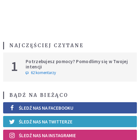
NAJCZĘŚCIEJ CZYTANE
1
Potrzebujesz pomocy? Pomodlimy się w Twojej
intencji
62 komentarzy
BĄDŹ NA BIEŻĄCO
ŚLEDŹ NAS NA FACEBOOKU
ŚLEDŹ NAS NA TWITTERZE
ŚLEDŹ NAS NA INSTAGRAMIE