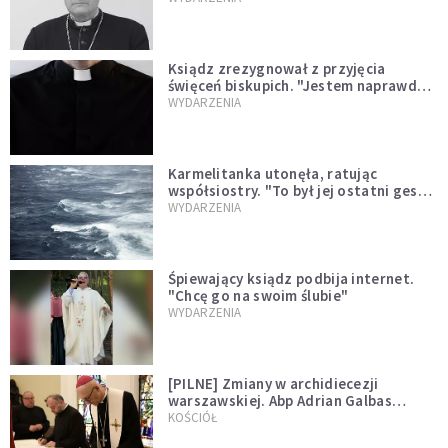
Ksiądz zrezygnował z przyjęcia
święceń biskupich. "Jestem naprawdę
niegodny"
WYDARZENIA
Karmelitanka utonęła, ratując
współsiostry. "To był jej ostatni gest
miłości"
WYDARZENIA
Śpiewający ksiądz podbija internet.
"Chcę go na swoim ślubie"
WYDARZENIA
[PILNE] Zmiany w archidiecezji
warszawskiej. Abp Adrian Galbas
wręczył dekrety nowym proboszczom
KOŚCIÓŁ