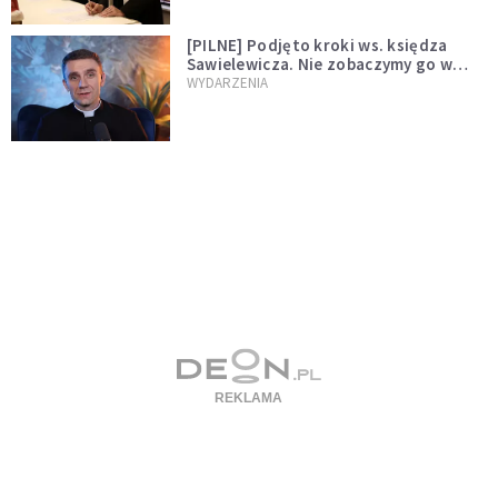
[PILNE] Podjęto kroki ws. księdza
Sawielewicza. Nie zobaczymy go w
mediach
WYDARZENIA