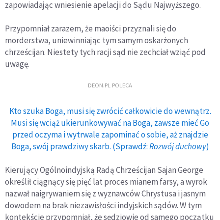
zapowiadając wniesienie apelacji do Sądu Najwyższego.
Przypomniał zarazem, że maoiści przyznali się do
morderstwa, uniewinniając tym samym oskarżonych
chrześcijan. Niestety tych racji sąd nie zechciał wziąć pod
uwagę.
DEON.PL POLECA
Kto szuka Boga, musi się zwrócić całkowicie do wewnątrz.
Musi się wciąż ukierunkowywać na Boga, zawsze mieć Go
przed oczyma i wytrwale zapominać o sobie, aż znajdzie
Boga, swój prawdziwy skarb. (Sprawdź:
Rozwój duchowy
)
Kierujący Ogólnoindyjską Radą Chrześcijan Sajan George
określił ciągnący się pięć lat proces mianem farsy, a wyrok
nazwał naigrywaniem się z wyznawców Chrystusa i jasnym
dowodem na brak niezawisłości indyjskich sądów. W tym
kontekście przypomniał, że sędziowie od samego początku