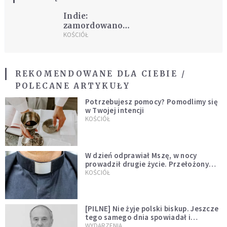
Indie:
zamordowano
pastora
KOŚCIÓŁ
REKOMENDOWANE DLA CIEBIE /
POLECANE ARTYKUŁY
Potrzebujesz pomocy? Pomodlimy się
w Twojej intencji
KOŚCIÓŁ
W dzień odprawiał Mszę, w nocy
prowadził drugie życie. Przełożony
kazał mu opuścić zakon
KOŚCIÓŁ
[PILNE] Nie żyje polski biskup. Jeszcze
tego samego dnia spowiadał i
sprawował Mszę świętą
WYDARZENIA