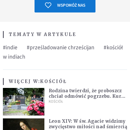
WSPOMÓŻ NAS
TEMATY W ARTYKULE
#indie
#prześladowanie chrześcijan
#kościół
w indiach
WIĘCEJ W:
KOŚCIÓŁ
Rodzina twierdzi, że proboszcz
chciał odmówić pogrzebu. Kuria
zapowiada wyjaśnienia
KOŚCIÓŁ
Leon XIV: W św. Agacie widzimy
zwycięstwo miłości nad śmiercią