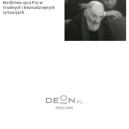
Modlitwa ojca Pio w
trudnych i beznadziejnych
sytuacjach