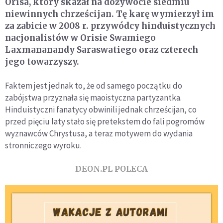
Orisa, który skazał na dożywocie siedmiu
niewinnych chrześcijan. Tę karę wymierzył im
za zabicie w 2008 r. przywódcy hinduistycznych
nacjonalistów w Orisie Swamiego
Laxmananandy Saraswatiego oraz czterech
jego towarzyszy.
Faktem jest jednak to, że od samego początku do
zabójstwa przyznała się maoistyczna partyzantka.
Hinduistyczni fanatycy obwinili jednak chrześcijan, co
przed pięciu laty stało się pretekstem do fali pogromów
wyznawców Chrystusa, a teraz motywem do wydania
stronniczego wyroku.
DEON.PL POLECA