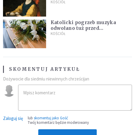
KOŚCIÓŁ
Katolicki pogrzeb muzyka
odwołano tuż przed
uroczystością. Powodem była
KOŚCIÓŁ
przynależność do masonerii
SKOMENTUJ ARTYKUŁ
Dożywocie dla siedmiu niewinnych chrześcijan
Zaloguj się
lub
skomentuj jako Gość
Twój komentarz będzie moderowany