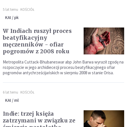
5 lat temu
KOŚCIÓŁ
KAI / pk
W Indiach ruszył proces
beatyfikacyjny
męczenników - ofiar
pogromów z 2008 roku
Metropolita Cuttack-Bhubaneswar abp John Barwa wyraził zgodę na
rozpoczęcie w jego archidiecezji procesu beatyfikacyjnego ofiar
pogromów antychrześcijańskich w sierpniu 2008 w stanie Orisa.
6 lat temu
KOŚCIÓŁ
KAI / ml
Indie: trzej księża
zatrzymani w związku ze