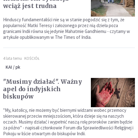
wciąż jest trudna
Hinduscy fundamentaliści nie są w stanie pogodzić się z tym, że
popularność Matki Teresy i założonego przez nią dzieła poza
granicami Indii równa się jedynie Mahatmie Gandhiemu - czytamy w
artykule opublikowanym w The Times of India.
4 lata temu
KOŚCIÓŁ
KAI / pk
"Musimy działać". Ważny
apel do indyjskich
biskupów
"My, katolicy, nie możemy być biernymi widzami wobec przemocy
skierowanej przeciw mniejszościom, która dzieje się na naszych
oczach. Musimy działać i wypełnić naszą rolę proroków zanim będzie
za późno" - napisali członkowie Forum dla Sprawiedliwości Religijnej i
Pokoju w liście otwartym do biskupów Indii.