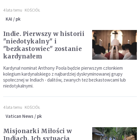
4 lata temu
KOŚCIÓŁ
KAI / pk
Indie. Pierwszy w historii
"niedotykalny" i
"bezkastowiec" zostanie
kardynałem
Kardynał nominat Anthony Poola będzie pierwszym członkiem
kolegium kardynalskiego z najbardziej dyskryminowanej grupy
społecznej w Indiach - dalitów, zwanych też bezkastowcami lub
niedotykalnymi.
4 lata temu
KOŚCIÓŁ
Vatican News / pk
Misjonarki Miłości w
Indiach. Ich sytuacja