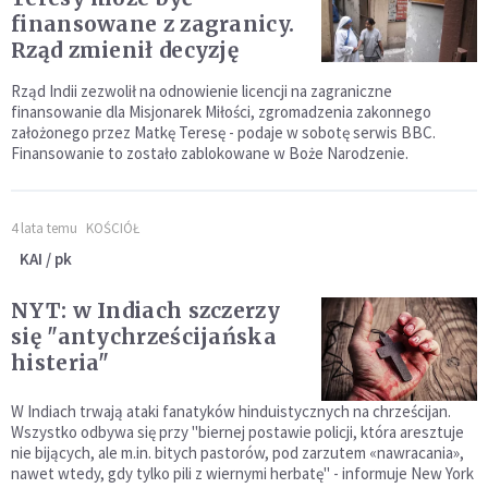
finansowane z zagranicy.
Rząd zmienił decyzję
Rząd Indii zezwolił na odnowienie licencji na zagraniczne
finansowanie dla Misjonarek Miłości, zgromadzenia zakonnego
założonego przez Matkę Teresę - podaje w sobotę serwis BBC.
Finansowanie to zostało zablokowane w Boże Narodzenie.
4 lata temu
KOŚCIÓŁ
KAI / pk
NYT: w Indiach szczerzy
się "antychrześcijańska
histeria"
W Indiach trwają ataki fanatyków hinduistycznych na chrześcijan.
Wszystko odbywa się przy "biernej postawie policji, która aresztuje
nie bijących, ale m.in. bitych pastorów, pod zarzutem «nawracania»,
nawet wtedy, gdy tylko pili z wiernymi herbatę" - informuje New York