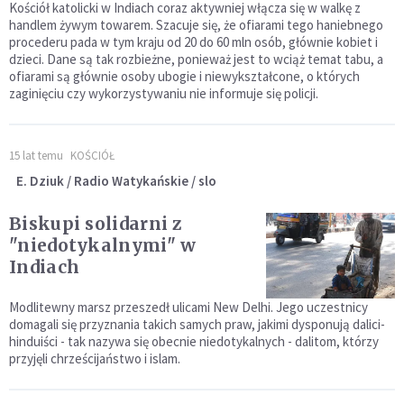
Kościół katolicki w Indiach coraz aktywniej włącza się w walkę z
handlem żywym towarem. Szacuje się, że ofiarami tego haniebnego
procederu pada w tym kraju od 20 do 60 mln osób, głównie kobiet i
dzieci. Dane są tak rozbieżne, ponieważ jest to wciąż temat tabu, a
ofiarami są głównie osoby ubogie i niewykształcone, o których
zaginięciu czy wykorzystywaniu nie informuje się policji.
15 lat temu
KOŚCIÓŁ
E. Dziuk / Radio Watykańskie / slo
Biskupi solidarni z
"niedotykalnymi" w
Indiach
Modlitewny marsz przeszedł ulicami New Delhi. Jego uczestnicy
domagali się przyznania takich samych praw, jakimi dysponują dalici-
hinduiści - tak nazywa się obecnie niedotykalnych - dalitom, którzy
przyjęli chrześcijaństwo i islam.