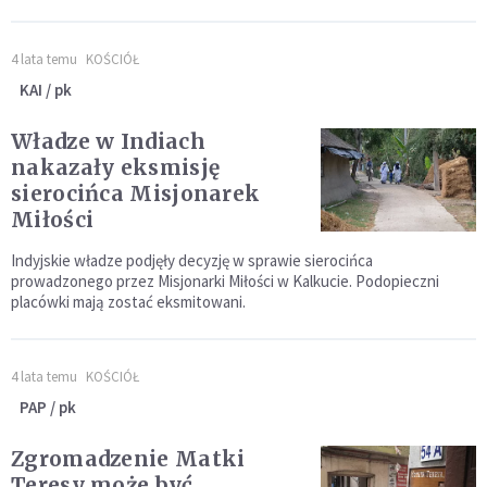
4 lata temu
KOŚCIÓŁ
KAI / pk
Władze w Indiach
nakazały eksmisję
sierocińca Misjonarek
Miłości
Indyjskie władze podjęły decyzję w sprawie sierocińca
prowadzonego przez Misjonarki Miłości w Kalkucie. Podopieczni
placówki mają zostać eksmitowani.
4 lata temu
KOŚCIÓŁ
PAP / pk
Zgromadzenie Matki
Teresy może być