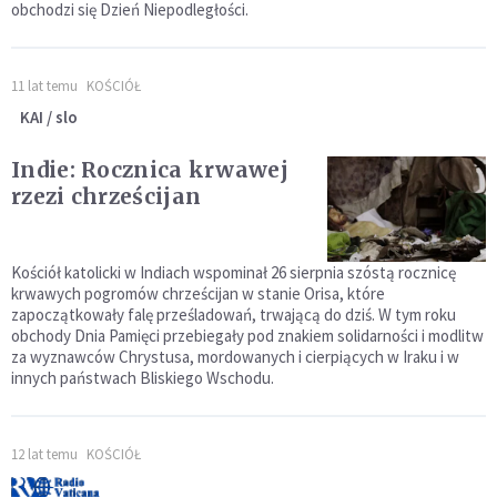
obchodzi się Dzień Niepodległości.
11 lat temu
KOŚCIÓŁ
KAI / slo
Indie: Rocznica krwawej
rzezi chrześcijan
Kościół katolicki w Indiach wspominał 26 sierpnia szóstą rocznicę
krwawych pogromów chrześcijan w stanie Orisa, które
zapoczątkowały falę prześladowań, trwającą do dziś. W tym roku
obchody Dnia Pamięci przebiegały pod znakiem solidarności i modlitw
za wyznawców Chrystusa, mordowanych i cierpiących w Iraku i w
innych państwach Bliskiego Wschodu.
12 lat temu
KOŚCIÓŁ