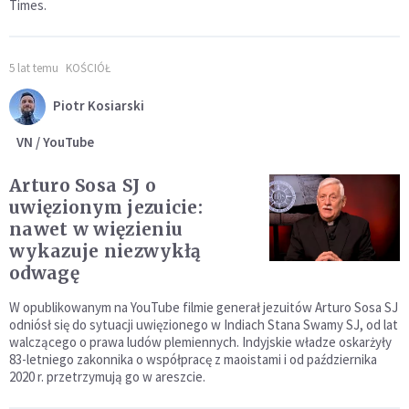
Times.
5 lat temu
KOŚCIÓŁ
Piotr Kosiarski
VN / YouTube
Arturo Sosa SJ o
uwięzionym jezuicie:
nawet w więzieniu
wykazuje niezwykłą
odwagę
W opublikowanym na YouTube filmie generał jezuitów Arturo Sosa SJ
odniósł się do sytuacji uwięzionego w Indiach Stana Swamy SJ, od lat
walczącego o prawa ludów plemiennych. Indyjskie władze oskarżyły
83-letniego zakonnika o współpracę z maoistami i od października
2020 r. przetrzymują go w areszcie.