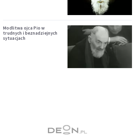
Modlitwa ojca Pio w
trudnych i beznadziejnych
sytuacjach