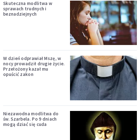
Skuteczna modlitwa w
sprawach trudnych i
beznadziejnych
W dzień odprawiał Mszę, w
nocy prowadził drugie życie.
Przełożony kazał mu
opuścić zakon
Niezawodna modlitwa do
św. Szarbela. Po 9 dniach
mogą dziać się cuda