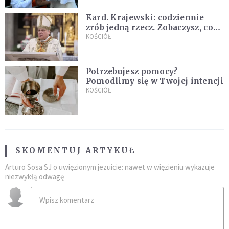
Kard. Krajewski: codziennie
zrób jedną rzecz. Zobaczysz, co
stanie się z twoim życiem
KOŚCIÓŁ
Potrzebujesz pomocy?
Pomodlimy się w Twojej intencji
KOŚCIÓŁ
SKOMENTUJ ARTYKUŁ
Arturo Sosa SJ o uwięzionym jezuicie: nawet w więzieniu wykazuje
niezwykłą odwagę