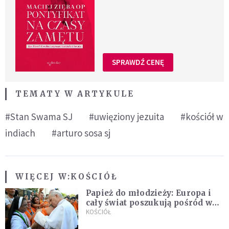
SPRAWDŹ CENĘ
TEMATY W ARTYKULE
#Stan Swama SJ
#uwięziony jezuita
#kościół w
indiach
#arturo sosa sj
WIĘCEJ W:
KOŚCIÓŁ
Papież do młodzieży: Europa i
cały świat poszukują pośród was
nowych świętych
KOŚCIÓŁ