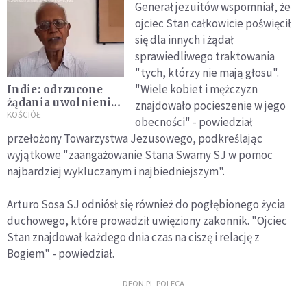
Generał jezuitów wspomniał, że
ojciec Stan całkowicie poświęcił
się dla innych i żądał
sprawiedliwego traktowania
"tych, którzy nie mają głosu".
"Wiele kobiet i mężczyzn
Indie: odrzucone
żądania uwolnienia
znajdowało pocieszenie w jego
o. Swamy, jezuity
KOŚCIÓŁ
obecności" - powiedział
przełożony Towarzystwa Jezusowego, podkreślając
wyjątkowe "zaangażowanie Stana Swamy SJ w pomoc
najbardziej wykluczanym i najbiedniejszym".
Arturo Sosa SJ odniósł się również do pogłębionego życia
duchowego, które prowadził uwięziony zakonnik. "Ojciec
Stan znajdował każdego dnia czas na ciszę i relację z
Bogiem" - powiedział.
DEON.PL POLECA