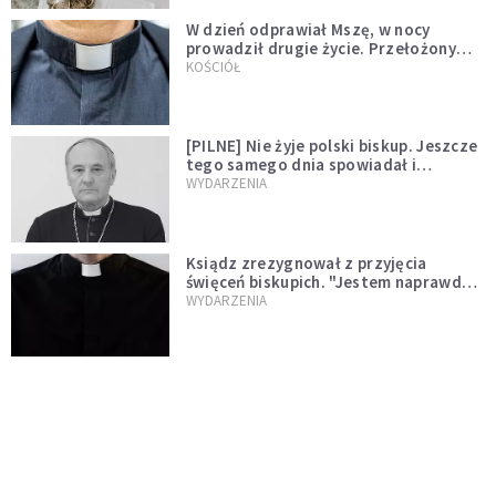
W dzień odprawiał Mszę, w nocy
prowadził drugie życie. Przełożony
kazał mu opuścić zakon
KOŚCIÓŁ
[PILNE] Nie żyje polski biskup. Jeszcze
tego samego dnia spowiadał i
sprawował Mszę świętą
WYDARZENIA
Ksiądz zrezygnował z przyjęcia
święceń biskupich. "Jestem naprawdę
niegodny"
WYDARZENIA
Karmelitanka utonęła, ratując
współsiostry. "To był jej ostatni gest
miłości"
WYDARZENIA
Śpiewający ksiądz podbija internet.