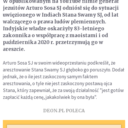
W opublikowanym na YouTube filmie generał
jezuitów Arturo Sosa SJ odniósł się do sytuacji
uwięzionego w Indiach Stana Swamy SJ, od lat
walczącego o prawa ludów plemiennych.
Indyjskie władze oskarżyły 83-letniego
zakonnika o współpracę z maoistami i od
października 2020 r. przetrzymują go w
areszcie.
Arturo Sosa SJ w swoim wideoprzesłaniu podkreślił, że
aresztowanie Stana Swamy SJ głęboko go poruszyło. Dodał
jednak, że o ile jest zaskoczony samym faktem
aresztowania, o tyle nie jest zaskoczony postawą ojca
Stana, który zapewniał, że za swoją działalność "jest gotów
zapłacić każdą cenę, jakakolwiek by ona była".
DEON.PL POLECA