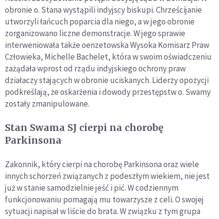
obronie o. Stana wystąpili indyjscy biskupi. Chrześcijanie
utworzyli łańcuch poparcia dla niego, a w jego obronie
zorganizowano liczne demonstracje. W jego sprawie
interweniowała także oenzetowska Wysoka Komisarz Praw
Człowieka, Michelle Bachelet, która w swoim oświadczeniu
zażądała wprost od rządu indyjskiego ochrony praw
działaczy stających w obronie uciskanych. Liderzy opozycji
podkreślają, że oskarżenia i dowody przestępstw o. Swamy
zostały zmanipulowane.
Stan Swama SJ cierpi na chorobę
Parkinsona
Zakonnik, który cierpi na chorobę Parkinsona oraz wiele
innych schorzeń związanych z podeszłym wiekiem, nie jest
już w stanie samodzielnie jeść i pić. W codziennym
funkcjonowaniu pomagają mu towarzysze z celi. O swojej
sytuacji napisał w liście do brata. W związku z tym grupa