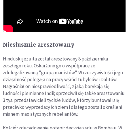
Niesłusznie aresztowany
Hinduski jezuita został aresztowany 8 października
zeszłego roku. Oskarżono go o współpracę ze
zdelegalizowaną "grupą maoistów". W rzeczywistości jego
działalność polegała na pracy wśród tubylców i Dalitów.
Nagłaśniał on niesprawiedliwość, z jaką borykają się
ludności plemienne Indii; sprzeciwił się także aresztowaniu
3 tys. przedstawicieli tychże ludów, którzy buntowali się
przeciwko wyprzedaży ich ziem i dlatego zostali określeni
mianem maoistycznych rebeliantów.
Kościół zdecydowanie potępił decyzję sądu w Bombaju. W