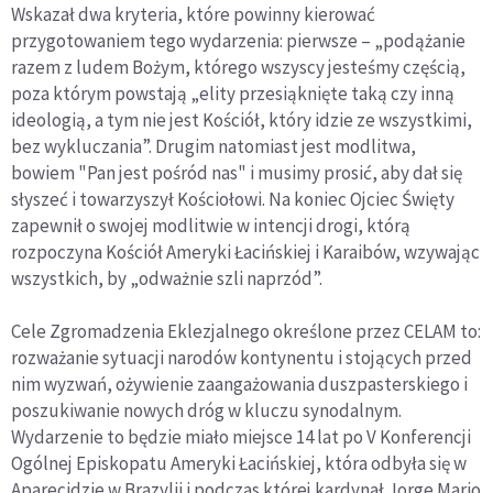
Wskazał dwa kryteria, które powinny kierować
przygotowaniem tego wydarzenia: pierwsze – „podążanie
razem z ludem Bożym, którego wszyscy jesteśmy częścią,
poza którym powstają „elity przesiąknięte taką czy inną
ideologią, a tym nie jest Kościół, który idzie ze wszystkimi,
bez wykluczania”. Drugim natomiast jest modlitwa,
bowiem "Pan jest pośród nas" i musimy prosić, aby dał się
słyszeć i towarzyszył Kościołowi. Na koniec Ojciec Święty
zapewnił o swojej modlitwie w intencji drogi, którą
rozpoczyna Kościół Ameryki Łacińskiej i Karaibów, wzywając
wszystkich, by „odważnie szli naprzód”.
Cele Zgromadzenia Eklezjalnego określone przez CELAM to:
rozważanie sytuacji narodów kontynentu i stojących przed
nim wyzwań, ożywienie zaangażowania duszpasterskiego i
poszukiwanie nowych dróg w kluczu synodalnym.
Wydarzenie to będzie miało miejsce 14 lat po V Konferencji
Ogólnej Episkopatu Ameryki Łacińskiej, która odbyła się w
Aparecidzie w Brazylii i podczas której kardynał Jorge Mario