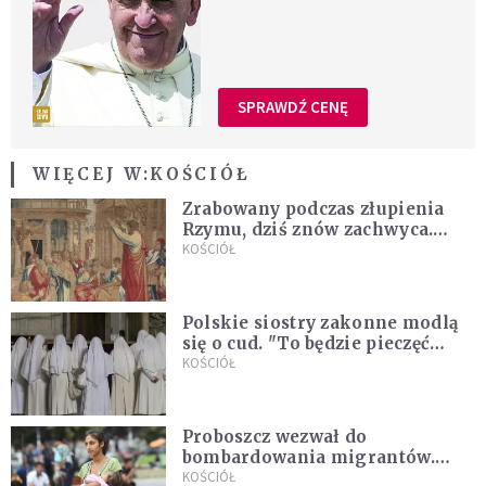
SPRAWDŹ CENĘ
WIĘCEJ W:
KOŚCIÓŁ
Zrabowany podczas złupienia
Rzymu, dziś znów zachwyca.
Wyjątkowy arras w Castel
KOŚCIÓŁ
Gandolfo
Polskie siostry zakonne modlą
się o cud. "To będzie pieczęć
Pana Boga dla naszej wiary"
KOŚCIÓŁ
Proboszcz wezwał do
bombardowania migrantów.
"Masowy ogień przeciwko
KOŚCIÓŁ