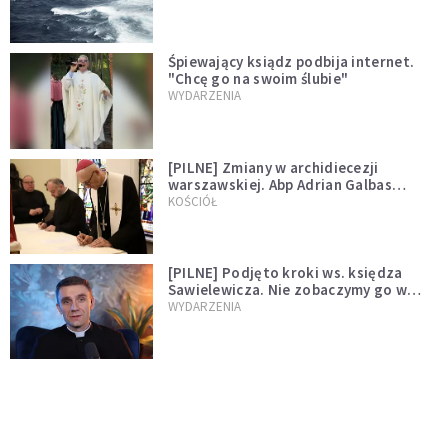
Śpiewający ksiądz podbija internet.
"Chcę go na swoim ślubie"
WYDARZENIA
[PILNE] Zmiany w archidiecezji
warszawskiej. Abp Adrian Galbas
wręczył dekrety nowym proboszczom
KOŚCIÓŁ
[PILNE] Podjęto kroki ws. księdza
Sawielewicza. Nie zobaczymy go w
mediach
WYDARZENIA