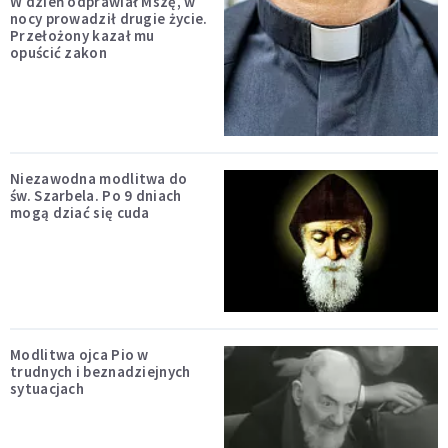
W dzień odprawiał Mszę, w
nocy prowadził drugie życie.
Przełożony kazał mu
opuścić zakon
Niezawodna modlitwa do
św. Szarbela. Po 9 dniach
mogą dziać się cuda
Modlitwa ojca Pio w
trudnych i beznadziejnych
sytuacjach