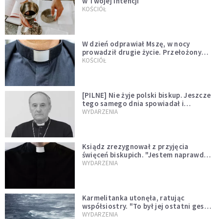
w Twojej intencji
KOŚCIÓŁ
W dzień odprawiał Mszę, w nocy
prowadził drugie życie. Przełożony
kazał mu opuścić zakon
KOŚCIÓŁ
[PILNE] Nie żyje polski biskup. Jeszcze
tego samego dnia spowiadał i
sprawował Mszę świętą
WYDARZENIA
Ksiądz zrezygnował z przyjęcia
święceń biskupich. "Jestem naprawdę
niegodny"
WYDARZENIA
Karmelitanka utonęła, ratując
współsiostry. "To był jej ostatni gest
miłości"
WYDARZENIA