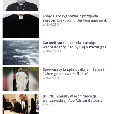
Ksiądz zrezygnował z przyjęcia
święceń biskupich. "Jestem naprawdę
niegodny"
WYDARZENIA
Karmelitanka utonęła, ratując
współsiostry. "To był jej ostatni gest
miłości"
WYDARZENIA
Śpiewający ksiądz podbija internet.
"Chcę go na swoim ślubie"
WYDARZENIA
[PILNE] Zmiany w archidiecezji
warszawskiej. Abp Adrian Galbas
wręczył dekrety nowym proboszczom
KOŚCIÓŁ