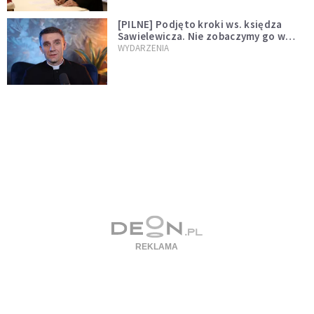
[PILNE] Podjęto kroki ws. księdza
Sawielewicza. Nie zobaczymy go w
mediach
WYDARZENIA