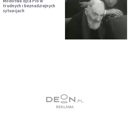
Modlitwa ojca Pio w
trudnych i beznadziejnych
sytuacjach