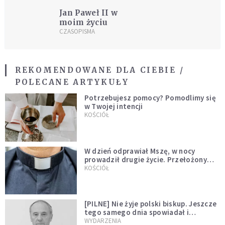
Jan Paweł II w
moim życiu
CZASOPISMA
REKOMENDOWANE DLA CIEBIE /
POLECANE ARTYKUŁY
Potrzebujesz pomocy? Pomodlimy się
w Twojej intencji
KOŚCIÓŁ
W dzień odprawiał Mszę, w nocy
prowadził drugie życie. Przełożony
kazał mu opuścić zakon
KOŚCIÓŁ
[PILNE] Nie żyje polski biskup. Jeszcze
tego samego dnia spowiadał i
sprawował Mszę świętą
WYDARZENIA