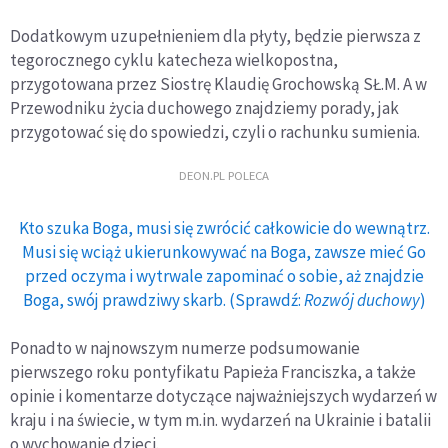
Dodatkowym uzupełnieniem dla płyty, będzie pierwsza z
tegorocznego cyklu katecheza wielkopostna,
przygotowana przez Siostrę Klaudię Grochowską SŁ.M. A w
Przewodniku życia duchowego znajdziemy porady, jak
przygotować się do spowiedzi, czyli o rachunku sumienia.
DEON.PL POLECA
Kto szuka Boga, musi się zwrócić całkowicie do wewnątrz.
Musi się wciąż ukierunkowywać na Boga, zawsze mieć Go
przed oczyma i wytrwale zapominać o sobie, aż znajdzie
Boga, swój prawdziwy skarb. (Sprawdź:
Rozwój duchowy
)
Ponadto w najnowszym numerze podsumowanie
pierwszego roku pontyfikatu Papieża Franciszka, a także
opinie i komentarze dotyczące najważniejszych wydarzeń w
kraju i na świecie, w tym m.in. wydarzeń na Ukrainie i batalii
o wychowanie dzieci.