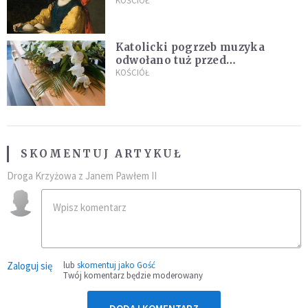
KOŚCIÓŁ
Katolicki pogrzeb muzyka
odwołano tuż przed
uroczystością. Powodem była
KOŚCIÓŁ
przynależność do masonerii
SKOMENTUJ ARTYKUŁ
Droga Krzyżowa z Janem Pawłem II
Zaloguj się
lub
skomentuj jako Gość
Twój komentarz będzie moderowany