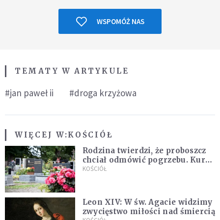
WSPOMÓŻ NAS
TEMATY W ARTYKULE
#jan paweł ii
#droga krzyżowa
WIĘCEJ W:
KOŚCIÓŁ
Rodzina twierdzi, że proboszcz
chciał odmówić pogrzebu. Kuria
zapowiada wyjaśnienia
KOŚCIÓŁ
Leon XIV: W św. Agacie widzimy
zwycięstwo miłości nad śmiercią