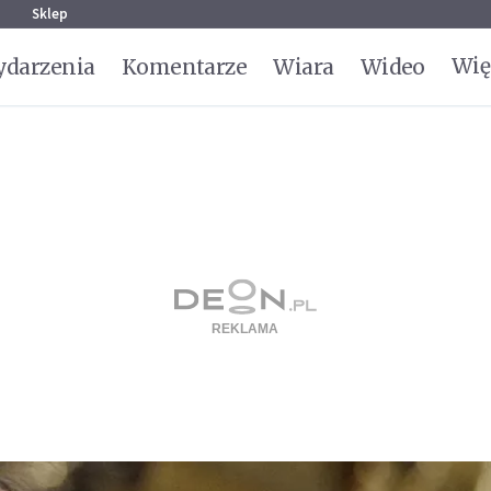
g
Sklep
Wię
darzenia
Komentarze
Wiara
Wideo