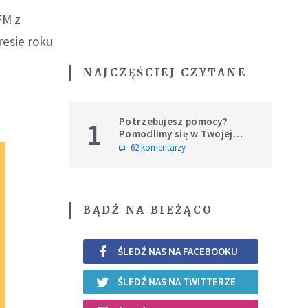
FM z
resie roku
NAJCZĘŚCIEJ CZYTANE
Potrzebujesz pomocy?
1
Pomodlimy się w Twojej
intencji
62 komentarzy
BĄDŹ NA BIEŻĄCO
ŚLEDŹ NAS NA FACEBOOKU
ŚLEDŹ NAS NA TWITTERZE