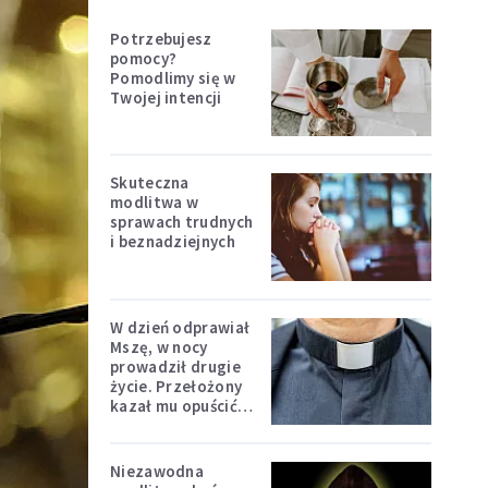
Potrzebujesz
pomocy?
Pomodlimy się w
Twojej intencji
Skuteczna
modlitwa w
sprawach trudnych
i beznadziejnych
W dzień odprawiał
Mszę, w nocy
prowadził drugie
życie. Przełożony
kazał mu opuścić
zakon
Niezawodna