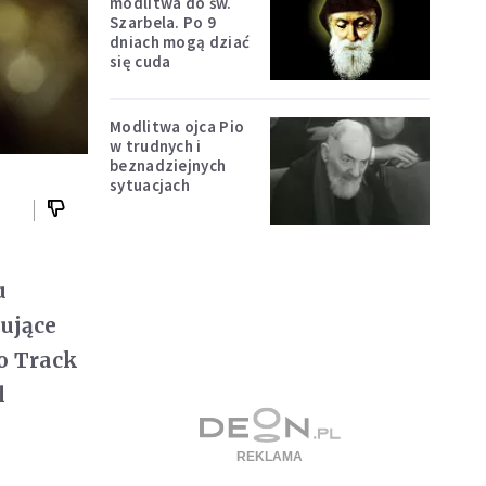
modlitwa do św.
Szarbela. Po 9
dniach mogą dziać
się cuda
Modlitwa ojca Pio
w trudnych i
beznadziejnych
sytuacjach
u
sujące
o Track
l