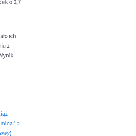
dek o 0,7
ało ich
iu z
Wyniki
ciąż
ominać o
howy
)