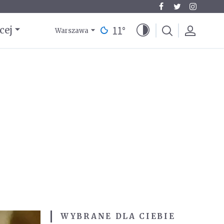
11
°
cej
Warszawa
WYBRANE DLA CIEBIE