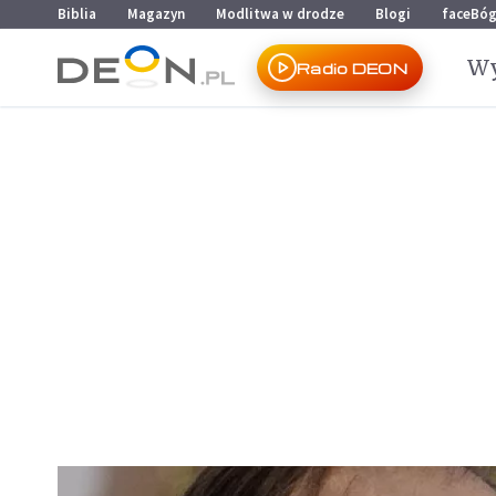
Przejdź do menu głównego
Przejdź do treści
Biblia
Magazyn
Modlitwa w drodze
Blogi
faceBó
Wy
Radio DEON