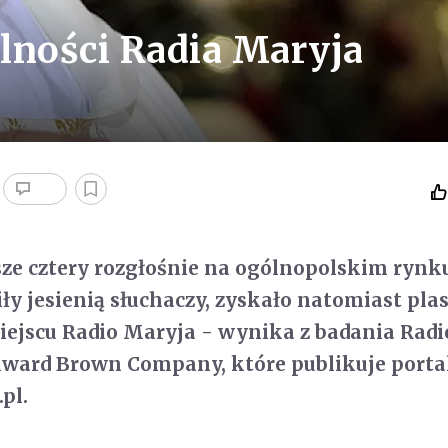
lności Radia Maryja
ze cztery rozgłośnie na ogólnopolskim rynk
ły jesienią słuchaczy, zyskało natomiast pla
iejscu Radio Maryja - wynika z badania Radi
ward Brown Company, które publikuje porta
pl.