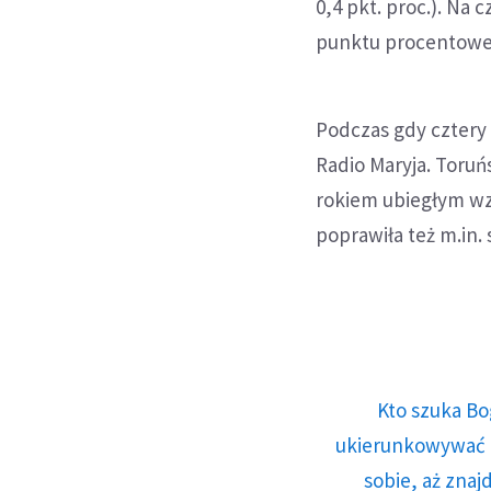
0,4 pkt. proc.). Na 
punktu procentowe
Podczas gdy cztery n
Radio Maryja. Toru
rokiem ubiegłym wzr
poprawiła też m.in. s
Kto szuka Bo
ukierunkowywać n
sobie, aż znaj