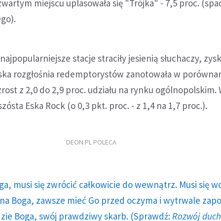
czwartym miejscu uplasowała się "Trójka" - 7,5 proc. (spa
go).
ajpopularniejsze stacje straciły jesienią słuchaczy, zysk
ńska rozgłośnia redemptorystów zanotowała w porównan
ost z 2,0 do 2,9 proc. udziału na rynku ogólnopolskim. 
zósta Eska Rock (o 0,3 pkt. proc. - z 1,4 na 1,7 proc.).
DEON.PL POLECA
ga, musi się zwrócić całkowicie do wewnątrz. Musi się w
a Boga, zawsze mieć Go przed oczyma i wytrwale zap
dzie Boga, swój prawdziwy skarb. (Sprawdź:
Rozwój duc