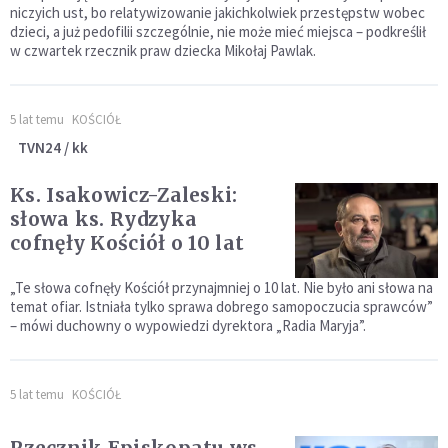
niczyich ust, bo relatywizowanie jakichkolwiek przestępstw wobec
dzieci, a już pedofilii szczególnie, nie może mieć miejsca – podkreślił
w czwartek rzecznik praw dziecka Mikołaj Pawlak.
5 lat temu
KOŚCIÓŁ
TVN24 / kk
Ks. Isakowicz-Zaleski:
słowa ks. Rydzyka
cofnęły Kościół o 10 lat
„Te słowa cofnęły Kościół przynajmniej o 10 lat. Nie było ani słowa na
temat ofiar. Istniała tylko sprawa dobrego samopoczucia sprawców”
– mówi duchowny o wypowiedzi dyrektora „Radia Maryja”.
5 lat temu
KOŚCIÓŁ