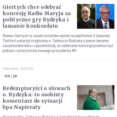
Giertych chce odebrać
koncesję Radiu Maryja za
polityczne gry Rydzyka i
łamanie konkordatu
Roman Giertych w swoim ostatnim wpisie na platformie X (dawniej
Twitter) oskarżył rozgłośnię o. Tadeusza Rydzyka o jawne łamanie
zasad konkordatu i zapowiedział, że odebranie koncesji powinno być
jednym z priorytetów nowego prezydenta RP.
3 lata temu
KOŚCIÓŁ
KAI / pk
Redemptoryści o słowach
o. Rydzyka: to osobisty
komentarz do sytuacji
bpa Napierały
Wypowiedź o. Tadeusza Rydzyka z 3 grudnia była osobistym