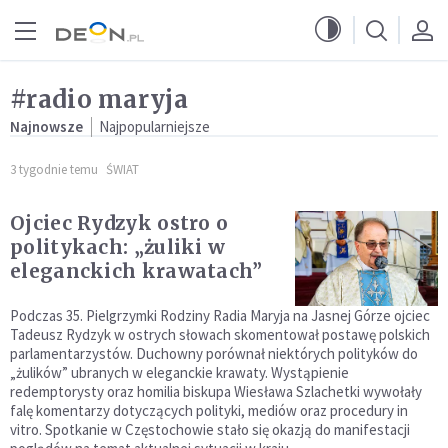
Przejdź do menu głównego
Przejdź do treści
#radio maryja
Najnowsze
Najpopularniejsze
3 tygodnie temu
ŚWIAT
Ojciec Rydzyk ostro o
politykach: „żuliki w
eleganckich krawatach”
Podczas 35. Pielgrzymki Rodziny Radia Maryja na Jasnej Górze ojciec
Tadeusz Rydzyk w ostrych słowach skomentował postawę polskich
parlamentarzystów. Duchowny porównał niektórych polityków do
„żulików” ubranych w eleganckie krawaty. Wystąpienie
redemptorysty oraz homilia biskupa Wiesława Szlachetki wywołały
falę komentarzy dotyczących polityki, mediów oraz procedury in
vitro. Spotkanie w Częstochowie stało się okazją do manifestacji