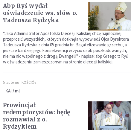
Abp Ryś wydał
oświadczenie ws. słów o.
Tadeusza Rydzyka
"Jako Administrator Apostolski Diecezji Kaliskiej chcę najmocniej
przeprosić wszystkich, których dotknęła wypowiedź Ojca Dyrektora
Tadeusza Rydzyka z dnia 05 grudnia br. Bagatelizowanie grzechu, a
jeszcze bardziej jego konsekwencji w życiu osób poszkodowanych,
nie ma nic wspólnego z drogą Ewangelii" - napisał abp Grzegorz Ryś
w oświadczeniu zamieszczonym na stronie diecezji kaliskiej.
5 lat temu
KOŚCIÓŁ
KAI / ml
Prowincjał
redemptorystów: będę
rozmawiał z o.
Rydzykiem