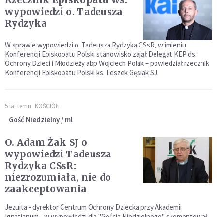
Rzecznik Episkopatu ws.
wypowiedzi o. Tadeusza
Rydzyka
W sprawie wypowiedzi o. Tadeusza Rydzyka CSsR, w imieniu
Konferencji Episkopatu Polski stanowisko zajął Delegat KEP ds.
Ochrony Dzieci i Młodzieży abp Wojciech Polak – powiedział rzecznik
Konferencji Episkopatu Polski ks. Leszek Gęsiak SJ.
5 lat temu
KOŚCIÓŁ
Gość Niedzielny / ml
O. Adam Żak SJ o
wypowiedzi Tadeusza
Rydzyka CSsR:
niezrozumiała, nie do
zaakceptowania
Jezuita - dyrektor Centrum Ochrony Dziecka przy Akademii
Ignatianum - w wypowiedzi dla "Gościa Niedzielnego" skomentował