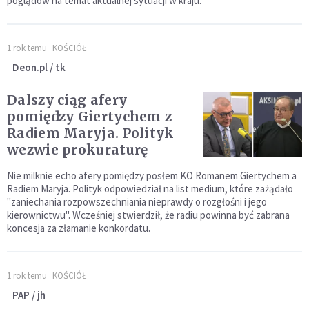
poglądów na temat aktualnej sytuacji w kraju.
1 rok temu
KOŚCIÓŁ
Deon.pl / tk
Dalszy ciąg afery
pomiędzy Giertychem z
Radiem Maryja. Polityk
wezwie prokuraturę
Nie milknie echo afery pomiędzy posłem KO Romanem Giertychem a
Radiem Maryja. Polityk odpowiedział na list medium, które zażądało
"zaniechania rozpowszechniania nieprawdy o rozgłośni i jego
kierownictwu". Wcześniej stwierdził, że radiu powinna być zabrana
koncesja za złamanie konkordatu.
1 rok temu
KOŚCIÓŁ
PAP / jh