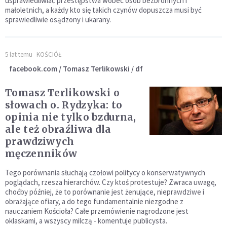
usprawiedliwiać przestępstwa wobec osób bezbronnych i
małoletnich, a każdy kto się takich czynów dopuszcza musi być
sprawiedliwie osądzony i ukarany.
5 lat temu
KOŚCIÓŁ
facebook.com / Tomasz Terlikowski / df
Tomasz Terlikowski o
słowach o. Rydzyka: to
opinia nie tylko bzdurna,
ale też obraźliwa dla
prawdziwych
męczenników
Tego porównania słuchają czołowi politycy o konserwatywnych
poglądach, rzesza hierarchów. Czy ktoś protestuje? Zwraca uwagę,
choćby później, że to porównanie jest żenujące, nieprawdziwe i
obrażające ofiary, a do tego fundamentalnie niezgodne z
nauczaniem Kościoła? Całe przemówienie nagrodzone jest
oklaskami, a wszyscy milczą - komentuje publicysta.