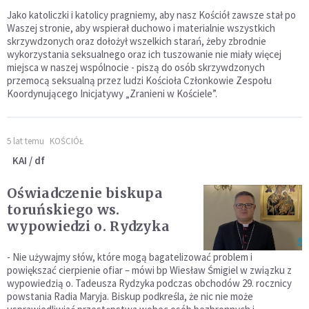
Jako katoliczki i katolicy pragniemy, aby nasz Kościół zawsze stał po
Waszej stronie, aby wspierał duchowo i materialnie wszystkich
skrzywdzonych oraz dołożył wszelkich starań, żeby zbrodnie
wykorzystania seksualnego oraz ich tuszowanie nie miały więcej
miejsca w naszej wspólnocie - piszą do osób skrzywdzonych
przemocą seksualną przez ludzi Kościoła Członkowie Zespołu
Koordynującego Inicjatywy „Zranieni w Kościele”.
5 lat temu
KOŚCIÓŁ
KAI / df
Oświadczenie biskupa
toruńskiego ws.
wypowiedzi o. Rydzyka
- Nie używajmy słów, które mogą bagatelizować problem i
powiększać cierpienie ofiar – mówi bp Wiesław Śmigiel w związku z
wypowiedzią o. Tadeusza Rydzyka podczas obchodów 29. rocznicy
powstania Radia Maryja. Biskup podkreśla, że nic nie może