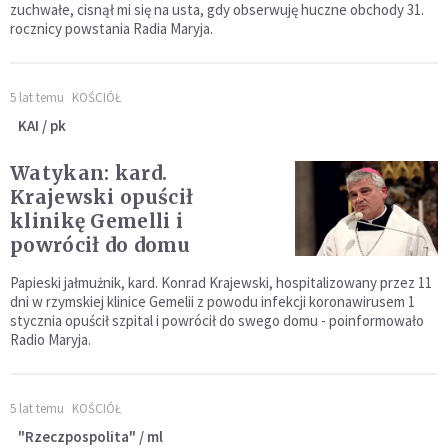
zuchwałe, cisnął mi się na usta, gdy obserwuję huczne obchody 31.
rocznicy powstania Radia Maryja.
5 lat temu
KOŚCIÓŁ
KAI / pk
Watykan: kard.
Krajewski opuścił
klinikę Gemelli i
powrócił do domu
Papieski jałmużnik, kard. Konrad Krajewski, hospitalizowany przez 11
dni w rzymskiej klinice Gemelii z powodu infekcji koronawirusem 1
stycznia opuścił szpital i powrócił do swego domu - poinformowało
Radio Maryja.
5 lat temu
KOŚCIÓŁ
"Rzeczpospolita" / ml