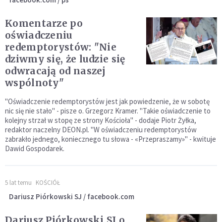
Komentarze po
oświadczeniu
redemptorystów: "Nie
dziwmy się, że ludzie się
odwracają od naszej
wspólnoty"
"Oświadczenie redemptorystów jest jak powiedzenie, że w sobotę
nic się nie stało" - pisze o. Grzegorz Kramer. "Takie oświadczenie to
kolejny strzał w stopę ze strony Kościoła" - dodaje Piotr Żyłka,
redaktor naczelny DEON.pl. "W oświadczeniu redemptorystów
zabrakło jednego, koniecznego tu słowa - «Przepraszamy»" - kwituje
Dawid Gospodarek.
5 lat temu
KOŚCIÓŁ
Dariusz Piórkowski SJ / facebook.com
Dariusz Piórkowski SJ o