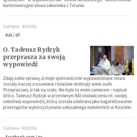
kontrowersyjne słowa zakonnika z Torunia.
5 lat temu
KOŚCIÓŁ
KAI / df
O. Tadeusz Rydzyk
przeprasza za swoją
wypowiedź
Zdaję sobie sprawę, iż moje spontanicznie wypowiedziane słowa
zostały inaczej zrozumiane i boleśnie dotknęły wiele osób.
Przepraszam, iż tak się stało. Nie było to moim zamiarem – napisał
dziś o. Tadeusz Rydzyk w przesłanym KAI oświadczeniu nt. swojej
sobotniej wypowiedzi, którą została odebrana jako bagatelizowanie
przestępstw wykorzystywania seksualnego małoletnich w Kościele.
5 lat temu
KOŚCIÓŁ
facebook.com / ps