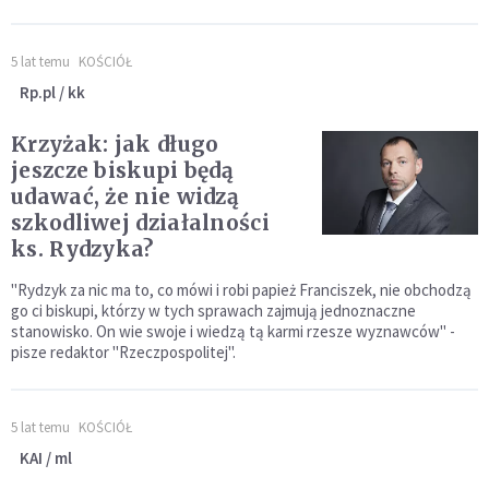
5 lat temu
KOŚCIÓŁ
Rp.pl / kk
Krzyżak: jak długo
jeszcze biskupi będą
udawać, że nie widzą
szkodliwej działalności
ks. Rydzyka?
"Rydzyk za nic ma to, co mówi i robi papież Franciszek, nie obchodzą
go ci biskupi, którzy w tych sprawach zajmują jednoznaczne
stanowisko. On wie swoje i wiedzą tą karmi rzesze wyznawców" -
pisze redaktor "Rzeczpospolitej".
5 lat temu
KOŚCIÓŁ
KAI / ml