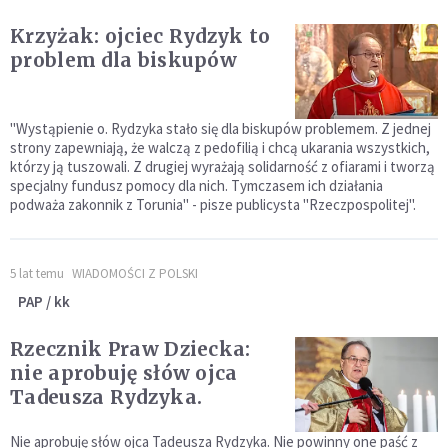
Krzyżak: ojciec Rydzyk to
problem dla biskupów
"Wystąpienie o. Rydzyka stało się dla biskupów problemem. Z jednej
strony zapewniają, że walczą z pedofilią i chcą ukarania wszystkich,
którzy ją tuszowali. Z drugiej wyrażają solidarność z ofiarami i tworzą
specjalny fundusz pomocy dla nich. Tymczasem ich działania
podważa zakonnik z Torunia" - pisze publicysta "Rzeczpospolitej".
5 lat temu
WIADOMOŚCI Z POLSKI
PAP / kk
Rzecznik Praw Dziecka:
nie aprobuję słów ojca
Tadeusza Rydzyka.
Nie aprobuję słów ojca Tadeusza Rydzyka. Nie powinny one paść z