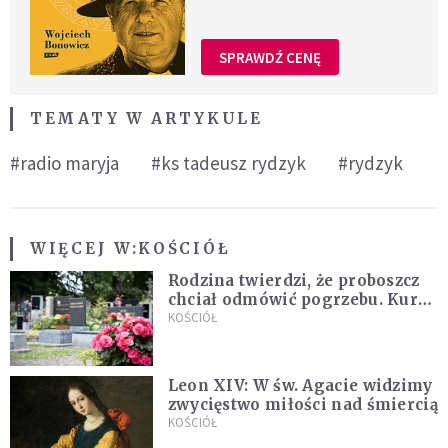
SPRAWDŹ CENĘ
TEMATY W ARTYKULE
#radio maryja
#ks tadeusz rydzyk
#rydzyk
WIĘCEJ W:
KOŚCIÓŁ
Rodzina twierdzi, że proboszcz
chciał odmówić pogrzebu. Kuria
zapowiada wyjaśnienia
KOŚCIÓŁ
Leon XIV: W św. Agacie widzimy
zwycięstwo miłości nad śmiercią
KOŚCIÓŁ