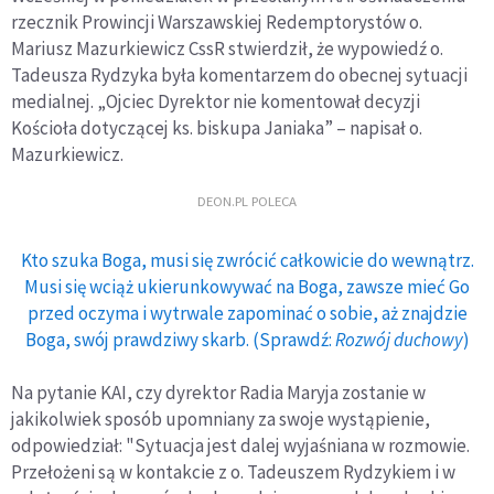
rzecznik Prowincji Warszawskiej Redemptorystów o.
Mariusz Mazurkiewicz CssR stwierdził, że wypowiedź o.
Tadeusza Rydzyka była komentarzem do obecnej sytuacji
medialnej. „Ojciec Dyrektor nie komentował decyzji
Kościoła dotyczącej ks. biskupa Janiaka” – napisał o.
Mazurkiewicz.
DEON.PL POLECA
Kto szuka Boga, musi się zwrócić całkowicie do wewnątrz.
Musi się wciąż ukierunkowywać na Boga, zawsze mieć Go
przed oczyma i wytrwale zapominać o sobie, aż znajdzie
Boga, swój prawdziwy skarb. (Sprawdź:
Rozwój duchowy
)
Na pytanie KAI, czy dyrektor Radia Maryja zostanie w
jakikolwiek sposób upomniany za swoje wystąpienie,
odpowiedział: "Sytuacja jest dalej wyjaśniana w rozmowie.
Przełożeni są w kontakcie z o. Tadeuszem Rydzykiem i w