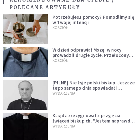
POLECANE ARTYKUŁY
Potrzebujesz pomocy? Pomodlimy się
w Twojej intencji
KOŚCIÓŁ
W dzień odprawiał Mszę, w nocy
prowadził drugie życie. Przełożony
kazał mu opuścić zakon
KOŚCIÓŁ
[PILNE] Nie żyje polski biskup. Jeszcze
tego samego dnia spowiadał i
sprawował Mszę świętą
WYDARZENIA
Ksiądz zrezygnował z przyjęcia
święceń biskupich. "Jestem naprawdę
niegodny"
WYDARZENIA