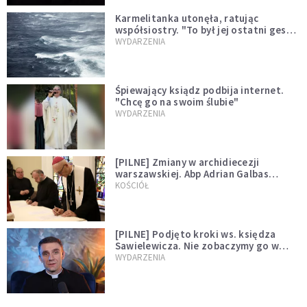
Karmelitanka utonęła, ratując
współsiostry. "To był jej ostatni gest
miłości"
WYDARZENIA
Śpiewający ksiądz podbija internet.
"Chcę go na swoim ślubie"
WYDARZENIA
[PILNE] Zmiany w archidiecezji
warszawskiej. Abp Adrian Galbas
wręczył dekrety nowym proboszczom
KOŚCIÓŁ
[PILNE] Podjęto kroki ws. księdza
Sawielewicza. Nie zobaczymy go w
mediach
WYDARZENIA