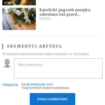
Katolicki pogrzeb muzyka
odwołano tuż przed
uroczystością. Powodem była
KOŚCIÓŁ
przynależność do masonerii
SKOMENTUJ ARTYKUŁ
Prowincjał redemptorystów: będę rozmawiał z o. Rydzykiem
Zaloguj się
lub
skomentuj jako Gość
Twój komentarz będzie moderowany
DODAJ KOMENTARZ