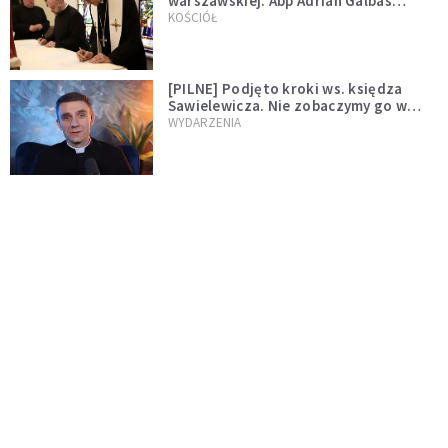
warszawskiej. Abp Adrian Galbas
wręczył dekrety nowym proboszczom
KOŚCIÓŁ
[PILNE] Podjęto kroki ws. księdza
Sawielewicza. Nie zobaczymy go w
mediach
WYDARZENIA