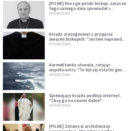
[PILNE] Nie żyje polski biskup. Jeszcze
tego samego dnia spowiadał i
sprawował Mszę świętą
WYDARZENIA
Ksiądz zrezygnował z przyjęcia
święceń biskupich. "Jestem naprawdę
niegodny"
WYDARZENIA
Karmelitanka utonęła, ratując
współsiostry. "To był jej ostatni gest
miłości"
WYDARZENIA
Śpiewający ksiądz podbija internet.
"Chcę go na swoim ślubie"
WYDARZENIA
[PILNE] Zmiany w archidiecezji