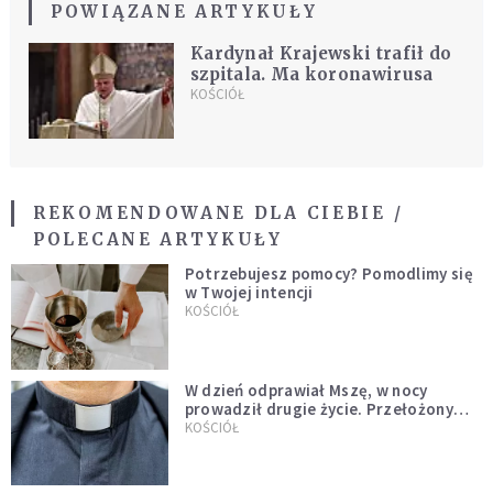
POWIĄZANE ARTYKUŁY
Kardynał Krajewski trafił do
szpitala. Ma koronawirusa
KOŚCIÓŁ
REKOMENDOWANE DLA CIEBIE /
POLECANE ARTYKUŁY
Potrzebujesz pomocy? Pomodlimy się
w Twojej intencji
KOŚCIÓŁ
W dzień odprawiał Mszę, w nocy
prowadził drugie życie. Przełożony
kazał mu opuścić zakon
KOŚCIÓŁ