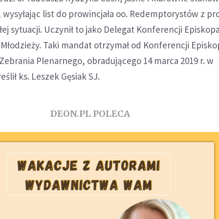
 wysyłając list do prowincjała oo. Redemptorystów z pr
łej sytuacji. Uczynił to jako Delegat Konferencji Episkop
i Młodzieży. Taki mandat otrzymał od Konferencji Episk
 Zebrania Plenarnego, obradującego 14 marca 2019 r. w
ślił ks. Leszek Gęsiak SJ.
DEON.PL POLECA