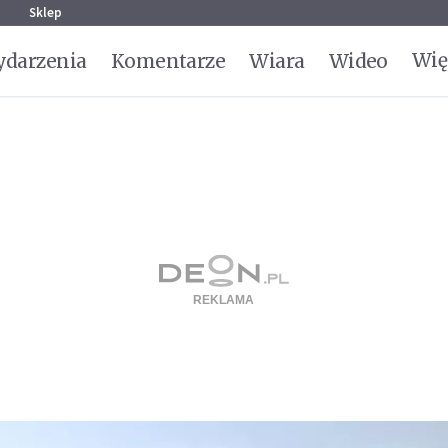
g
Sklep
Wię
darzenia
Komentarze
Wiara
Wideo