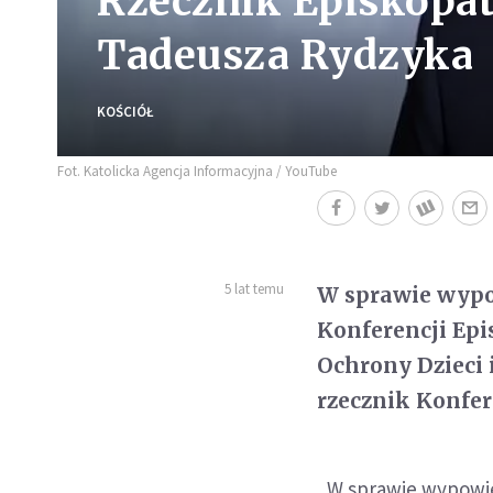
Rzecznik Episkopat
Tadeusza Rydzyka
KOŚCIÓŁ
Fot. Katolicka Agencja Informacyjna / YouTube
5 lat temu
W sprawie wypo
Konferencji Epi
Ochrony Dzieci 
rzecznik Konfer
„W sprawie wypowied