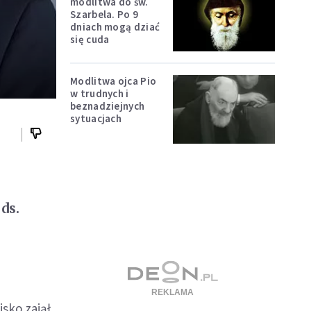
modlitwa do św.
Szarbela. Po 9
dniach mogą dziać
się cuda
Modlitwa ojca Pio
w trudnych i
beznadziejnych
sytuacjach
ds.
sko zajął