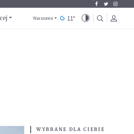
11
°
cej
Warszawa
WYBRANE DLA CIEBIE