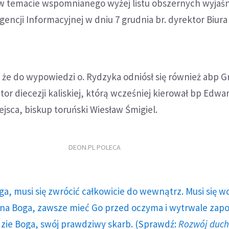
 w temacie wspomnianego wyżej listu obszernych wyjaś
 Agencji Informacyjnej w dniu 7 grudnia br. dyrektor Biur
 że do wypowiedzi o. Rydzyka odniósł się również abp G
tor diecezji kaliskiej, którą wcześniej kierował bp Edwa
ejsca, biskup toruński Wiesław Śmigiel.
DEON.PL POLECA
ga, musi się zwrócić całkowicie do wewnątrz. Musi się w
a Boga, zawsze mieć Go przed oczyma i wytrwale zap
dzie Boga, swój prawdziwy skarb. (Sprawdź:
Rozwój duc