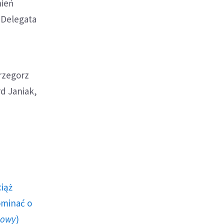
nień
a Delegata
rzegorz
rd Janiak,
ciąż
ominać o
howy
)