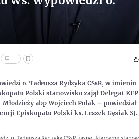
u ws. wypowiedzi o.
wiedzi o. Tadeusza Rydzyka CSsR, w imieniu
skopatu Polski stanowisko zajął Delegat KEP 
i Młodzieży abp Wojciech Polak – powiedział
encji Episkopatu Polski ks. Leszek Gęsiak SJ.
zi o. Tadeusza Rydzyka CSsR, jasne i klarowne stanowi