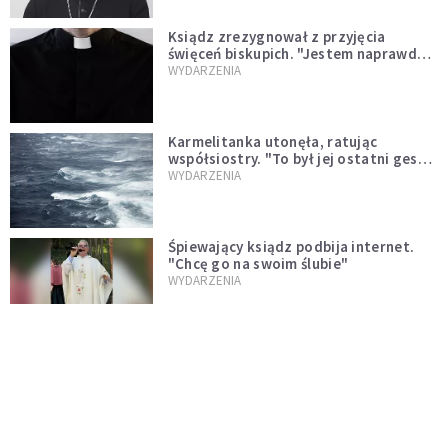
Ksiądz zrezygnował z przyjęcia
święceń biskupich. "Jestem naprawdę
niegodny"
WYDARZENIA
Karmelitanka utonęła, ratując
współsiostry. "To był jej ostatni gest
miłości"
WYDARZENIA
Śpiewający ksiądz podbija internet.
"Chcę go na swoim ślubie"
WYDARZENIA
[PILNE] Zmiany w archidiecezji
warszawskiej. Abp Adrian Galbas
wręczył dekrety nowym proboszczom
KOŚCIÓŁ