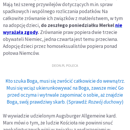
Mają też szereg przywilejów dotyczących m.in. spraw
spadkowych i wspólnego rozliczania podatków. Na
całkowite zrównanie ich związków z małżeństwem, w tym
na adopcję dzieci,
do zeszłego poniedziałku Merkel
nie
wyrażała zgody
.
Zrównanie praw popiera dwie trzecie
obywateli Niemiec, jedna czwarta jest temu przeciwna.
Adopcję dzieci przez homoseksualistów popiera ponad
połowa Niemców.
DEON.PL POLECA
Kto szuka Boga, musi się zwrócić całkowicie do wewnątrz.
Musi się wciąż ukierunkowywać na Boga, zawsze mieć Go
przed oczyma i wytrwale zapominać o sobie, aż znajdzie
Boga, swój prawdziwy skarb. (Sprawdź:
Rozwój duchowy
)
W wywiadzie udzielonym Augsburger Allgemeine kard.
Marx mówi o tym, że ludzie Kościoła nie powinni snuć
apokaliptycznych wizji w związku z wydarzeniami w