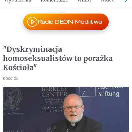
Radio DEON Modlitwa
"Dyskryminacja
homoseksualistów to porażka
Kościoła"
KOŚCIÓŁ