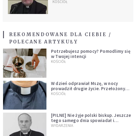
świeckim
KOŚCIÓŁ
REKOMENDOWANE DLA CIEBIE /
POLECANE ARTYKUŁY
Potrzebujesz pomocy? Pomodlimy się
w Twojej intencji
KOŚCIÓŁ
W dzień odprawiał Mszę, w nocy
prowadził drugie życie. Przełożony
kazał mu opuścić zakon
KOŚCIÓŁ
[PILNE] Nie żyje polski biskup. Jeszcze
tego samego dnia spowiadał i
sprawował Mszę świętą
WYDARZENIA