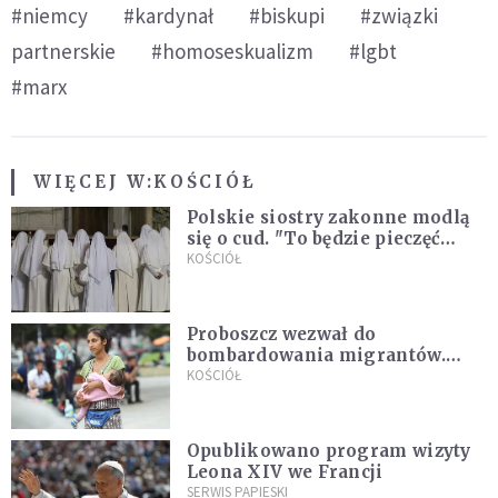
#niemcy
#kardynał
#biskupi
#związki
partnerskie
#homoseskualizm
#lgbt
#marx
WIĘCEJ W:
KOŚCIÓŁ
Polskie siostry zakonne modlą
się o cud. "To będzie pieczęć
Pana Boga dla naszej wiary"
KOŚCIÓŁ
Proboszcz wezwał do
bombardowania migrantów.
"Masowy ogień przeciwko
KOŚCIÓŁ
najeźdźcom!"
Opublikowano program wizyty
Leona XIV we Francji
SERWIS PAPIESKI