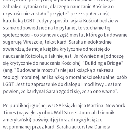
zabrakło pytania o to, dlaczego nauczanie Kościoła o
czystości nie zostało "przyjęte" przez społeczność
katolicką LGBT. Jedyny sposób, w jaki Kościół będzie w
stanie odpowiedzieć na to pytanie, to słuchanie tej
społeczności - co stanowi część mostu, którego budowanie
sugeruję. Wreszcie, tekst kard. Saraha niedokładnie
stwierdza, że moja książka krytycznie odnosi się do
nauczania Kościoła, a tak nie jest. Ja również nie [odnoszę
się krytycznie do nauczania Kościoła]. "Building a Bridge"
(ang. "Budowanie mostu") nie jest książką z zakresu
teologii moralnej, ani książką o moralności seksualnej osób
LGBT. Jest to zaproszenie do dialogu i modlitwy. Jestem
pewien, że kardynał Sarah zgodzi się, że są one ważne".
Po publikacji głośnej w USA książki ojca Martina, New York
Times (największy obok Wall Street Journal dziennik
amerykański) poświęcił jej (oraz drugiej książce
wspomnianej przez kard. Saraha autorstwa Daniela