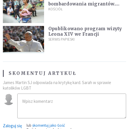
bombardowania migrantów.
"Masowy ogień przeciwko
KOŚCIÓŁ
najeźdźcom!"
Opublikowano program wizyty
Leona XIV we Francji
SERWIS PAPIESKI
SKOMENTUJ ARTYKUŁ
James Martin SJ odpowiada na krytykę kard. Sarah w sprawie
katolików LGBT
Zaloguj się
lub
skomentuj jako Gość