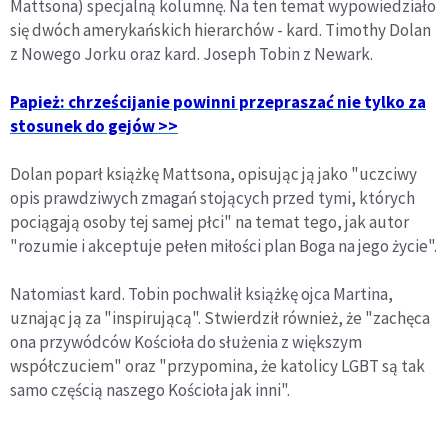
Mattsona) specjalną kolumnę. Na ten temat wypowiedziało
się dwóch amerykańskich hierarchów - kard. Timothy Dolan
z Nowego Jorku oraz kard. Joseph Tobin z Newark.
Papież: chrześcijanie powinni przepraszać nie tylko za
stosunek do gejów >>
Dolan poparł książkę Mattsona, opisując ją jako "uczciwy
opis prawdziwych zmagań stojących przed tymi, których
pociągają osoby tej samej płci" na temat tego, jak autor
"rozumie i akceptuje pełen miłości plan Boga na jego życie".
Natomiast kard. Tobin pochwalił książkę ojca Martina,
uznając ją za "inspirującą". Stwierdził również, że "zachęca
ona przywódców Kościoła do służenia z większym
współczuciem" oraz "przypomina, że katolicy LGBT są tak
samo częścią naszego Kościoła jak inni".