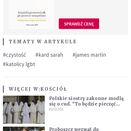
SPRAWDŹ CENĘ
TEMATY W ARTYKULE
#czystość
#kard sarah
#james martin
#katolicy lgbt
WIĘCEJ W:
KOŚCIÓŁ
Polskie siostry zakonne modlą
się o cud. "To będzie pieczęć
Pana Boga dla naszej wiary"
KOŚCIÓŁ
Proboszcz wezwał do