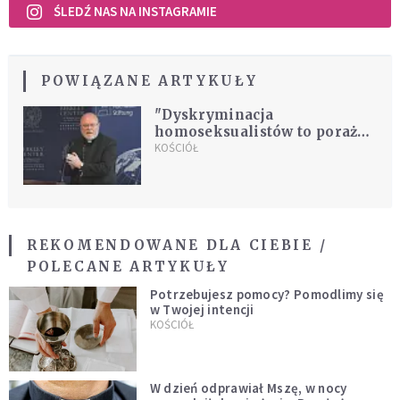
ŚLEDŹ NAS NA INSTAGRAMIE
POWIĄZANE ARTYKUŁY
"Dyskryminacja
homoseksualistów to porażka
Kościoła"
KOŚCIÓŁ
REKOMENDOWANE DLA CIEBIE /
POLECANE ARTYKUŁY
Potrzebujesz pomocy? Pomodlimy się
w Twojej intencji
KOŚCIÓŁ
W dzień odprawiał Mszę, w nocy