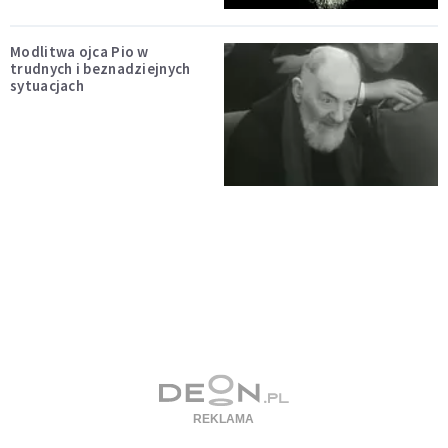
Modlitwa ojca Pio w
trudnych i beznadziejnych
sytuacjach