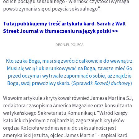
od ich pociągu seksualnego - wierność czystości wymaga
powstrzymania się od pożycia seksualnego".
Tutaj publikujemy treść artykułu kard. Sarah z Wall
Street Journal w tłumaczeniu na język polski >>
DEON.PL POLECA
Kto szuka Boga, musi się zwrócić całkowicie do wewnątrz.
Musi się wciąż ukierunkowywać na Boga, zawsze mieć Go
przed oczyma i wytrwale zapominać o sobie, aż znajdzie
Boga, swój prawdziwy skarb. (Sprawdź:
Rozwój duchowy
)
W swoim artykule skrytykował również Jamesa Martina SJ,
redaktora czasopisma America Magazine oraz konsultanta
watykańskiego Sekretariatu Komunikacji. "Wśród księży
katolickich jednym z najbardziej zagorzałych krytyków
orędzia Kościoła w odniesieniu do seksualności jest
amerykański jezuita, ojciec James Martin" - napisał kard.