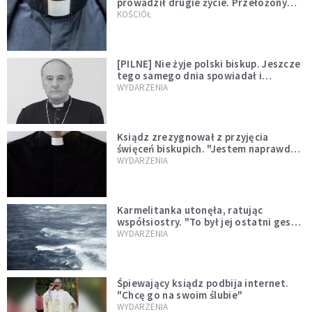
prowadził drugie życie. Przełożony
kazał mu opuścić zakon
KOŚCIÓŁ
[PILNE] Nie żyje polski biskup. Jeszcze
tego samego dnia spowiadał i
sprawował Mszę świętą
WYDARZENIA
Ksiądz zrezygnował z przyjęcia
święceń biskupich. "Jestem naprawdę
niegodny"
WYDARZENIA
Karmelitanka utonęła, ratując
współsiostry. "To był jej ostatni gest
miłości"
WYDARZENIA
Śpiewający ksiądz podbija internet.
"Chcę go na swoim ślubie"
WYDARZENIA