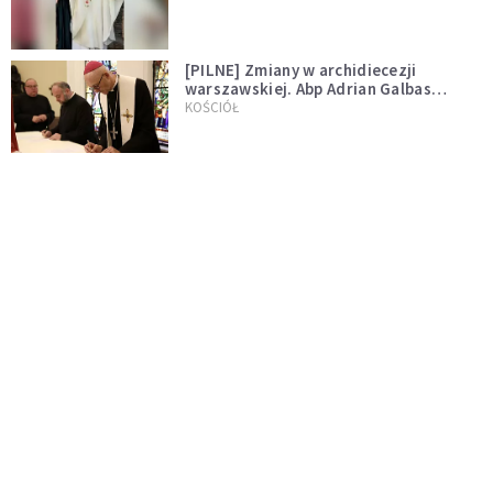
[PILNE] Zmiany w archidiecezji
warszawskiej. Abp Adrian Galbas
wręczył dekrety nowym proboszczom
KOŚCIÓŁ
[PILNE] Podjęto kroki ws. księdza
Sawielewicza. Nie zobaczymy go w
mediach
WYDARZENIA