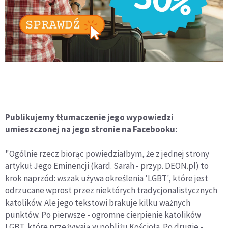
Publikujemy tłumaczenie jego wypowiedzi
umieszczonej na jego stronie na Facebooku:
"Ogólnie rzecz biorąc powiedziałbym, że z jednej strony
artykuł Jego Eminencji (kard. Sarah - przyp. DEON.pl) to
krok naprzód: wszak używa określenia 'LGBT', które jest
odrzucane wprost przez niektórych tradycjonalistycznych
katolików. Ale jego tekstowi brakuje kilku ważnych
punktów. Po pierwsze - ogromne cierpienie katolików
LGBT, które przeżywają w pobliżu Kościoła. Po drugie -