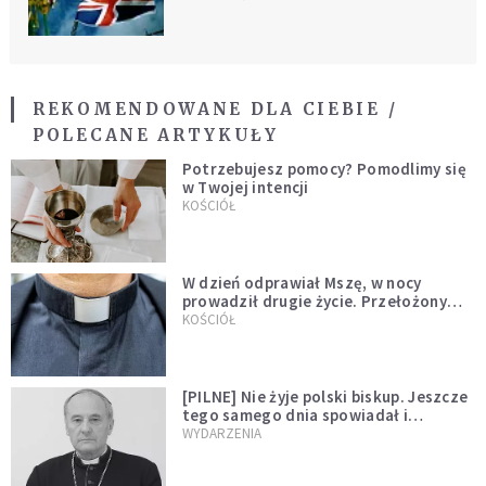
REKOMENDOWANE DLA CIEBIE /
POLECANE ARTYKUŁY
Potrzebujesz pomocy? Pomodlimy się
w Twojej intencji
KOŚCIÓŁ
W dzień odprawiał Mszę, w nocy
prowadził drugie życie. Przełożony
kazał mu opuścić zakon
KOŚCIÓŁ
[PILNE] Nie żyje polski biskup. Jeszcze
tego samego dnia spowiadał i
sprawował Mszę świętą
WYDARZENIA