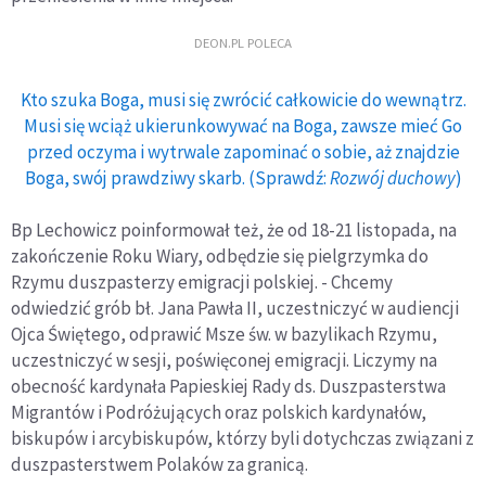
DEON.PL POLECA
Kto szuka Boga, musi się zwrócić całkowicie do wewnątrz.
Musi się wciąż ukierunkowywać na Boga, zawsze mieć Go
przed oczyma i wytrwale zapominać o sobie, aż znajdzie
Boga, swój prawdziwy skarb. (Sprawdź:
Rozwój duchowy
)
Bp Lechowicz poinformował też, że od 18-21 listopada, na
zakończenie Roku Wiary, odbędzie się pielgrzymka do
Rzymu duszpasterzy emigracji polskiej. - Chcemy
odwiedzić grób bł. Jana Pawła II, uczestniczyć w audiencji
Ojca Świętego, odprawić Msze św. w bazylikach Rzymu,
uczestniczyć w sesji, poświęconej emigracji. Liczymy na
obecność kardynała Papieskiej Rady ds. Duszpasterstwa
Migrantów i Podróżujących oraz polskich kardynałów,
biskupów i arcybiskupów, którzy byli dotychczas związani z
duszpasterstwem Polaków za granicą.