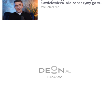
Sawielewicza. Nie zobaczymy go w
mediach
WYDARZENIA