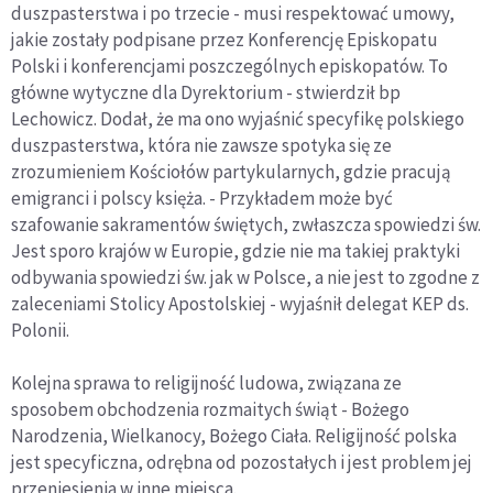
duszpasterstwa i po trzecie - musi respektować umowy,
jakie zostały podpisane przez Konferencję Episkopatu
Polski i konferencjami poszczególnych episkopatów. To
główne wytyczne dla Dyrektorium - stwierdził bp
Lechowicz. Dodał, że ma ono wyjaśnić specyfikę polskiego
duszpasterstwa, która nie zawsze spotyka się ze
zrozumieniem Kościołów partykularnych, gdzie pracują
emigranci i polscy księża. - Przykładem może być
szafowanie sakramentów świętych, zwłaszcza spowiedzi św.
Jest sporo krajów w Europie, gdzie nie ma takiej praktyki
odbywania spowiedzi św. jak w Polsce, a nie jest to zgodne z
zaleceniami Stolicy Apostolskiej - wyjaśnił delegat KEP ds.
Polonii.
Kolejna sprawa to religijność ludowa, związana ze
sposobem obchodzenia rozmaitych świąt - Bożego
Narodzenia, Wielkanocy, Bożego Ciała. Religijność polska
jest specyficzna, odrębna od pozostałych i jest problem jej
przeniesienia w inne miejsca.