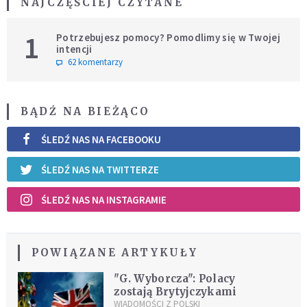
NAJCZĘŚCIEJ CZYTANE
1
Potrzebujesz pomocy? Pomodlimy się w Twojej
intencji
62 komentarzy
BĄDŹ NA BIEŻĄCO
ŚLEDŹ NAS NA FACEBOOKU
ŚLEDŹ NAS NA TWITTERZE
ŚLEDŹ NAS NA INSTAGRAMIE
POWIĄZANE ARTYKUŁY
"G. Wyborcza": Polacy
zostają Brytyjczykami
WIADOMOŚCI Z POLSKI