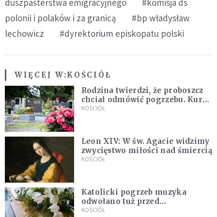
duszpasterstwa emigracyjnego
#komisja ds
polonii i polaków i za granicą
#bp władysław
lechowicz
#dyrektorium episkopatu polski
WIĘCEJ W:
KOŚCIÓŁ
Rodzina twierdzi, że proboszcz
chciał odmówić pogrzebu. Kuria
zapowiada wyjaśnienia
KOŚCIÓŁ
Leon XIV: W św. Agacie widzimy
zwycięstwo miłości nad śmiercią
KOŚCIÓŁ
Katolicki pogrzeb muzyka
odwołano tuż przed
uroczystością. Powodem była
KOŚCIÓŁ