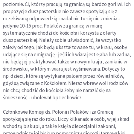
poziomie. Ci, którzy pracują za granicą są bardzo gorliwi. Ich
propozycje duszpasterskie nie zawsze spotykają się z
oczekiwaną odpowiedzią i nadal nic tu się nie zmienia -
jedynie 10-15 proc. Polaków za granicą w miarę
systematycznie chodzi do kościoła i korzysta z oferty
duszpasterskiej. Należy sobie uświadomić, że wszystko
zależy od tego, jak będą ukształtowane tu, w kraju, osoby
udające się na emigrację - jeśli ich wiara jest słaba lub żadna,
nie będą jej praktykować także w nowym kraju, zaniknie w
środowisku, w którym wiara jest wyśmiewana. Dotyczy to
np. dzieci, które są wytykane palcem przez rówieśników,
gdyż są związane z Kościołem. Nieraz wbrew woli rodziców
nie chcą chodzić do kościoła żeby nie narazić się na
śmieszność - ubolewał bp Lechowicz.
Członkowie Komisji ds. Polonii i Polaków i za Granicą
spotykają się raz do roku. Liczy kilkanaście osób, w jej skład
wchodzą biskupi, a także księża diecezjalni i zakonni,
przewodniczy jej biskup pomocniczy diecezji tarnowskiej