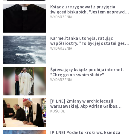
Ksiądz zrezygnował z przyjęcia
święceń biskupich. "Jestem naprawdę
niegodny"
WYDARZENIA
Karmelitanka utonęła, ratując
współsiostry. "To był jej ostatni gest
miłości"
WYDARZENIA
Śpiewający ksiądz podbija internet.
"Chcę go na swoim ślubie"
WYDARZENIA
[PILNE] Zmiany w archidiecezji
warszawskiej. Abp Adrian Galbas
wręczył dekrety nowym proboszczom
KOŚCIÓŁ
[PILNE] Podjęto kroki ws. księdza