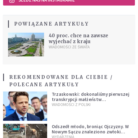
POWIĄZANE ARTYKUŁY
40 proc. chce na zawsze
wyjechać z kraju
WIADOMOŚCI ZE ŚWIATA
REKOMENDOWANE DLA CIEBIE /
POLECANE ARTYKUŁY
Trzaskowski: dokonaliśmy pierwszej
transkrypcji małżeństw
jednopłciowych. “Tak jak
WIADOMOŚCI Z POLSKI
zapowiadałem, bez zwłoki,
natychmiast”
Odszedł młodo, broniąc Ojczyzny. W
Nowym Sączu znaleziono zwłoki
mężczyzny z czasów potopu
WYDARZENIA