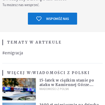
Tu możesz nas wesprzeć.
WSPOMÓŻ NAS
TEMATY W ARTYKULE
#emigracja
WIĘCEJ W:
WIADOMOŚCI Z POLSKI
15-latek w ciężkim stanie po
ataku w Kamiennej Górze.
Policja zatrzymała dwóch
WIADOMOŚCI Z POLSKI
nastolatków
3600 zł miesięcznie na dziecko