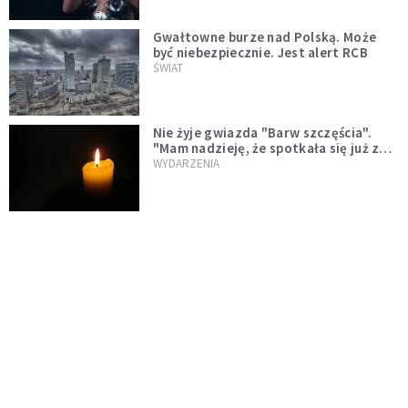
Gwałtowne burze nad Polską. Może
być niebezpiecznie. Jest alert RCB
ŚWIAT
Nie żyje gwiazda "Barw szczęścia".
"Mam nadzieję, że spotkała się już z
Bogiem, którego tak bardzo kochała"
WYDARZENIA