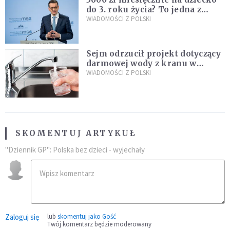
do 3. roku życia? To jedna z
propozycji programu "Rozwój
WIADOMOŚCI Z POLSKI
Plus"
Sejm odrzucił projekt dotyczący
darmowej wody z kranu w
restauracjach
WIADOMOŚCI Z POLSKI
SKOMENTUJ ARTYKUŁ
"Dziennik GP": Polska bez dzieci - wyjechały
Zaloguj się
lub
skomentuj jako Gość
Twój komentarz będzie moderowany