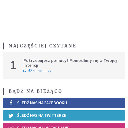
NAJCZĘŚCIEJ CZYTANE
1
Potrzebujesz pomocy? Pomodlimy się w Twojej
intencji
62 komentarzy
BĄDŹ NA BIEŻĄCO
ŚLEDŹ NAS NA FACEBOOKU
ŚLEDŹ NAS NA TWITTERZE
ŚLEDŹ NAS NA INSTAGRAMIE