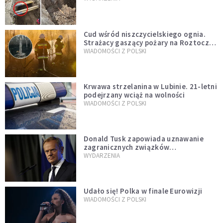
szwedzkiego
Cud wśród niszczycielskiego ognia.
Strażacy gaszący pożary na Roztoczu
opublikowali niezwykłe zdjęcie
WIADOMOŚCI Z POLSKI
Krwawa strzelanina w Lubinie. 21-letni
podejrzany wciąż na wolności
WIADOMOŚCI Z POLSKI
Donald Tusk zapowiada uznawanie
zagranicznych związków
jednopłciowych. "Państwo oblało ten
WYDARZENIA
test"
Udało się! Polka w finale Eurowizji
WIADOMOŚCI Z POLSKI