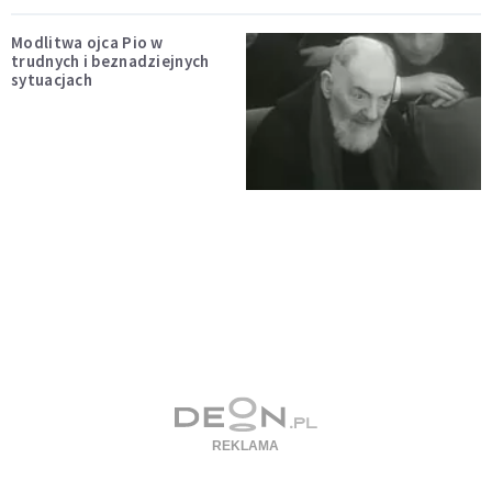
Modlitwa ojca Pio w
trudnych i beznadziejnych
sytuacjach