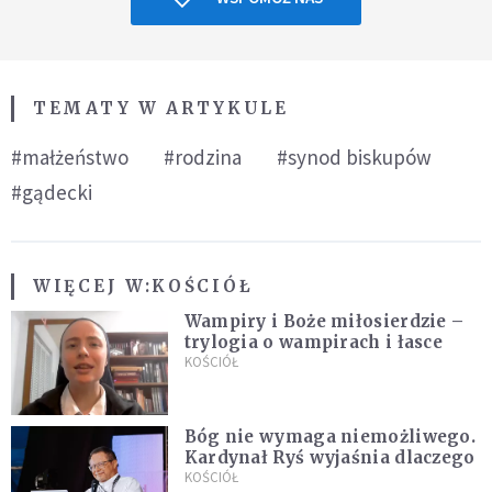
TEMATY W ARTYKULE
#małżeństwo
#rodzina
#synod biskupów
#gądecki
WIĘCEJ W:
KOŚCIÓŁ
Wampiry i Boże miłosierdzie –
trylogia o wampirach i łasce
KOŚCIÓŁ
Bóg nie wymaga niemożliwego.
Kardynał Ryś wyjaśnia dlaczego
KOŚCIÓŁ