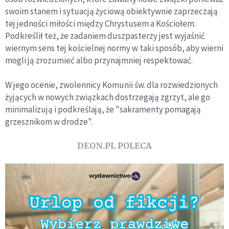
swoim stanem i sytuacją życiową obiektywnie zaprzeczają
tej jedności miłości między Chrystusem a Kościołem.
Podkreślił też, że zadaniem duszpasterzy jest wyjaśnić
wiernym sens tej kościelnej normy w taki sposób, aby wierni
mogli ją zrozumieć albo przynajmniej respektować.
W jego ocenie, zwolennicy Komunii św. dla rozwiedzionych
żyjących w nowych związkach dostrzegają zgrzyt, ale go
minimalizują i podkreślają, że "sakramenty pomagają
grzesznikom w drodze".
DEON.PL POLECA