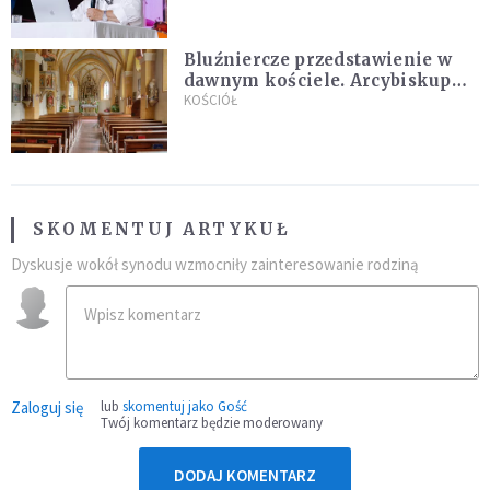
Bluźniercze przedstawienie w
dawnym kościele. Arcybiskup
stanowczo reaguje
KOŚCIÓŁ
SKOMENTUJ ARTYKUŁ
Dyskusje wokół synodu wzmocniły zainteresowanie rodziną
Zaloguj się
lub
skomentuj jako Gość
Twój komentarz będzie moderowany
DODAJ KOMENTARZ