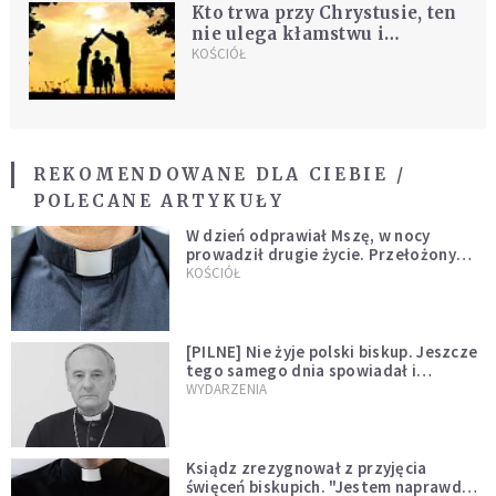
Kto trwa przy Chrystusie, ten
nie ulega kłamstwu i
manipulacji
KOŚCIÓŁ
REKOMENDOWANE DLA CIEBIE /
POLECANE ARTYKUŁY
W dzień odprawiał Mszę, w nocy
prowadził drugie życie. Przełożony
kazał mu opuścić zakon
KOŚCIÓŁ
[PILNE] Nie żyje polski biskup. Jeszcze
tego samego dnia spowiadał i
sprawował Mszę świętą
WYDARZENIA
Ksiądz zrezygnował z przyjęcia
święceń biskupich. "Jestem naprawdę