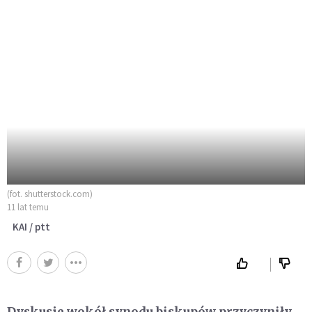
(fot. shutterstock.com)
11 lat temu
KAI / ptt
Dyskusje wokół synodu biskupów przyczyniły