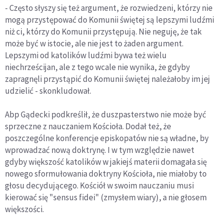
- Często słyszy się też argument, że rozwiedzeni, którzy nie
mogą przystępować do Komunii świętej są lepszymi ludźmi
niż ci, którzy do Komunii przystępują. Nie neguję, że tak
może być w istocie, ale nie jest to żaden argument.
Lepszymi od katolików ludźmi bywa też wielu
niechrześcijan, ale z tego wcale nie wynika, że gdyby
zapragnęli przystąpić do Komunii świętej należałoby im jej
udzielić - skonkludował.
Abp Gądecki podkreślił, że duszpasterstwo nie może być
sprzeczne z nauczaniem Kościoła. Dodał też, że
poszczególne konferencje episkopatów nie są władne, by
wprowadzać nową doktrynę. I w tym względzie nawet
gdyby większość katolików w jakiejś materii domagała się
nowego sformułowania doktryny Kościoła, nie miałoby to
głosu decydującego. Kościół w swoim nauczaniu musi
kierować się "sensus fidei" (zmysłem wiary), a nie głosem
większości.