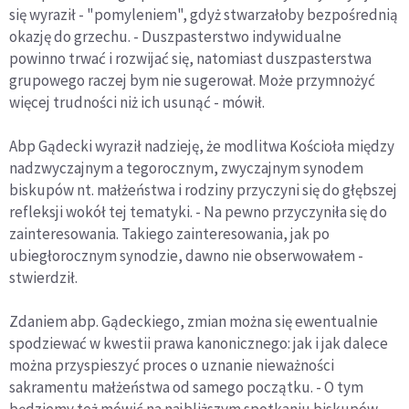
się wyraził - "pomyleniem", gdyż stwarzałoby bezpośrednią
okazję do grzechu. - Duszpasterstwo indywidualne
powinno trwać i rozwijać się, natomiast duszpasterstwa
grupowego raczej bym nie sugerował. Może przymnożyć
więcej trudności niż ich usunąć - mówił.
Abp Gądecki wyraził nadzieję, że modlitwa Kościoła między
nadzwyczajnym a tegorocznym, zwyczajnym synodem
biskupów nt. małżeństwa i rodziny przyczyni się do głębszej
refleksji wokół tej tematyki. - Na pewno przyczyniła się do
zainteresowania. Takiego zainteresowania, jak po
ubiegłorocznym synodzie, dawno nie obserwowałem -
stwierdził.
Zdaniem abp. Gądeckiego, zmian można się ewentualnie
spodziewać w kwestii prawa kanonicznego: jak i jak dalece
można przyspieszyć proces o uznanie nieważności
sakramentu małżeństwa od samego początku. - O tym
będziemy też mówić na najbliższym spotkaniu biskupów