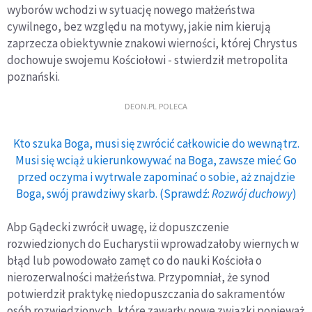
wyborów wchodzi w sytuację nowego małżeństwa
cywilnego, bez względu na motywy, jakie nim kierują
zaprzecza obiektywnie znakowi wierności, której Chrystus
dochowuje swojemu Kościołowi - stwierdził metropolita
poznański.
DEON.PL POLECA
Kto szuka Boga, musi się zwrócić całkowicie do wewnątrz.
Musi się wciąż ukierunkowywać na Boga, zawsze mieć Go
przed oczyma i wytrwale zapominać o sobie, aż znajdzie
Boga, swój prawdziwy skarb. (Sprawdź:
Rozwój duchowy
)
Abp Gądecki zwrócił uwagę, iż dopuszczenie
rozwiedzionych do Eucharystii wprowadzałoby wiernych w
błąd lub powodowało zamęt co do nauki Kościoła o
nierozerwalności małżeństwa. Przypomniał, że synod
potwierdził praktykę niedopuszczania do sakramentów
osób rozwiedzionych, które zawarły nowe związki ponieważ