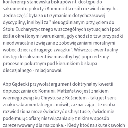
konferencji stanowiska biskupów nt. dostępu do
sakramentu pokuty i Komunii dla osób rozwiedzionych. -
Jedna część była za utrzymaniem dotychczasowej
dyscypliny, inni byli za "nieuogólnianym przyjęciem do
Stołu Eucharystycznego w szczególnych sytuacjach i pod
ściśle określonymi warunkami, gdy chodzi o tzw. przypadki
nieodwracalne i związane z zobowiązaniami moralnymi
wobec dzieci z drugiego związku". Wówczas ewentualny
dostęp do sakramentów musiałby być poprzedzony
procesem pokutnym pod kierunkiem biskupa
diecezjalnego - relacjonował.
Abp Gądecki przywołał argument doktrynalny kwestii
dopuszczania do Komunii. Małżeństwo jest znakiem
wiernego związku Chrystusa z Kościołem - taki jest sens
znaku sakramentalnego - mówił, zaznaczając, że osoba
rozwiedziona może świadczyć o Chrystusie, świadomie
podejmując ofiarę niezwiązania się z nikim w sposób
zarezerwowany dla małżonka. - Kiedy ktoś na skutek swoich