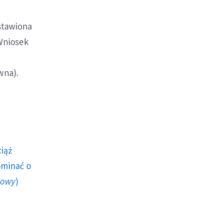
stawiona
 Wniosek
wna).
ciąż
ominać o
howy
)