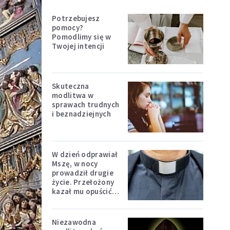
Potrzebujesz
pomocy?
Pomodlimy się w
Twojej intencji
Skuteczna
modlitwa w
sprawach trudnych
i beznadziejnych
W dzień odprawiał
Mszę, w nocy
prowadził drugie
życie. Przełożony
kazał mu opuścić
zakon
Niezawodna