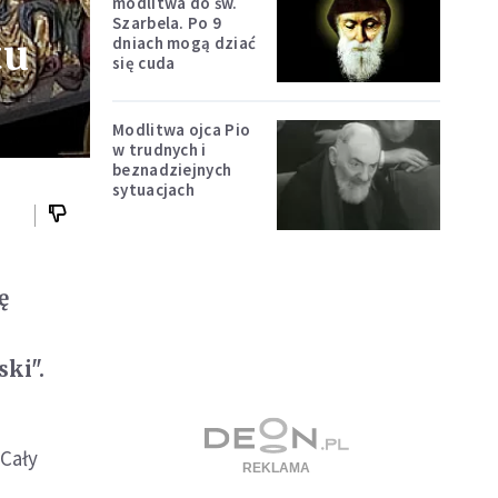
modlitwa do św.
Szarbela. Po 9
tu
dniach mogą dziać
się cuda
Modlitwa ojca Pio
w trudnych i
beznadziejnych
sytuacjach
ę
ki".
 Cały