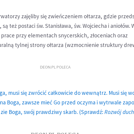
watorzy zajęliby się zwieńczeniem ołtarza, gdzie przed
, są też postaci św. Stanisława, św. Wojciecha i aniołów.
ż prace przy elementach snycerskich, złoceniach oraz
ralną tylnej strony ołtarza (wzmocnienie struktury dre
DEON.PL POLECA
ga, musi się zwrócić całkowicie do wewnątrz. Musi się w
a Boga, zawsze mieć Go przed oczyma i wytrwale zap
dzie Boga, swój prawdziwy skarb. (Sprawdź:
Rozwój duc