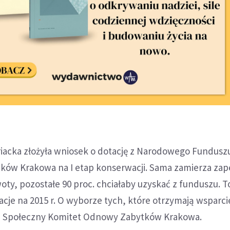
riacka złożyła wniosek o dotację z Narodowego Fundusz
tków Krakowa na I etap konserwacji. Sama zamierza zap
oty, pozostałe 90 proc. chciałaby uzyskać z funduszu. T
cje na 2015 r. O wyborze tych, które otrzymają wsparci
m Społeczny Komitet Odnowy Zabytków Krakowa.