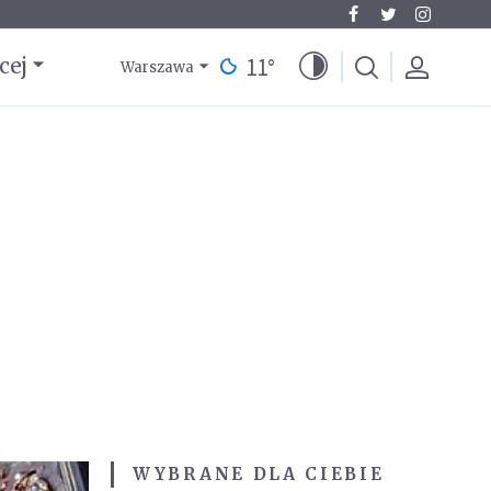
11
°
cej
Warszawa
WYBRANE DLA CIEBIE