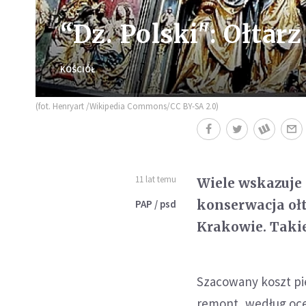
“Dz. Polski": Ołta
KOŚCIÓŁ
(fot. Henryart /Wikipedia Commons/CC BY-SA 2.0)
11 lat temu
Wiele wskazuje 
konserwacja oł
PAP / psd
Krakowie. Takie
Szacowany koszt pie
remont, według ocen