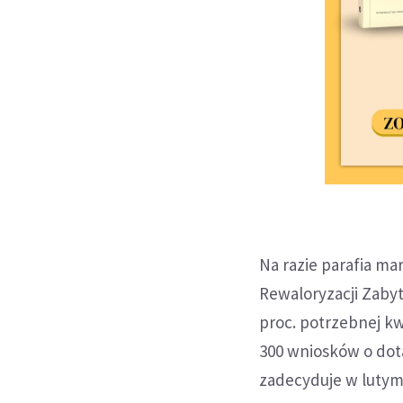
Na razie parafia ma
Rewaloryzacji Zaby
proc. potrzebnej kw
300 wniosków o dota
zadecyduje w luty