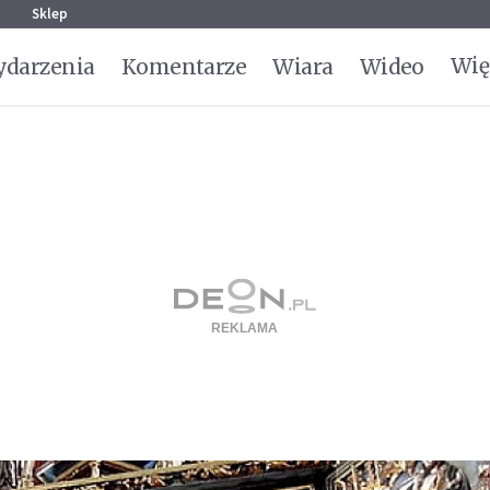
g
Sklep
Wię
darzenia
Komentarze
Wiara
Wideo