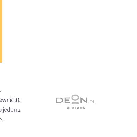
u
ewnić 10
o jeden z
e,