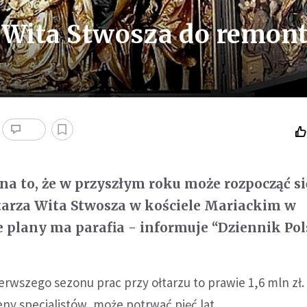
rz Wita Stwosza do remon
na to, że w przyszłym roku może rozpocząć si
tarza Wita Stwosza w kościele Mariackim w
 plany ma parafia - informuje “Dziennik Pols
rwszego sezonu prac przy ołtarzu to prawie 1,6 mln zł.
y specjalistów, może potrwać pięć lat.