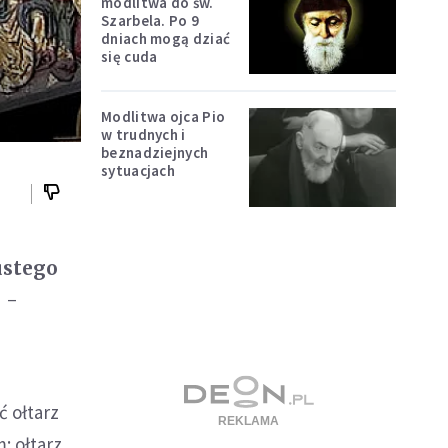
modlitwa do św.
Szarbela. Po 9
dniach mogą dziać
się cuda
Modlitwa ojca Pio
w trudnych i
beznadziejnych
sytuacjach
ustego
 -
 ołtarz
: ołtarz