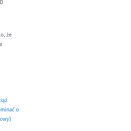
3D
o, że
a
ciąż
ominać o
howy
)