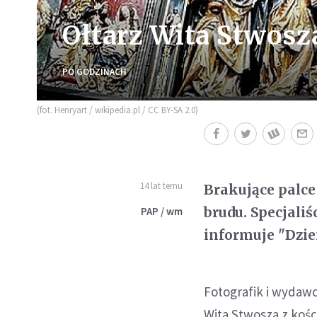
Ołtarz Wita Stwosz
PO GODZINACH
(fot. Henryart / wikipedia.pl / CC BY-SA 2.0)
14 lat temu
Brakujące palce
brudu. Specjaliś
PAP / wm
informuje "Dzie
Fotografik i wydaw
Wita Stwosza z kośc