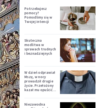
Potrzebujesz
pomocy?
Pomodlimy się w
Twojej intencji
Skuteczna
modlitwa w
sprawach trudnych
i beznadziejnych
W dzień odprawiał
Mszę, w nocy
prowadził drugie
życie. Przełożony
kazał mu opuścić
zakon
Niezawodna