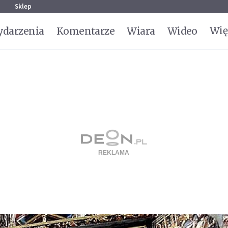
g
Sklep
Wię
darzenia
Komentarze
Wiara
Wideo