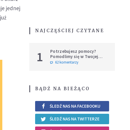
je jednej
już
NAJCZĘŚCIEJ CZYTANE
Potrzebujesz pomocy?
1
Pomodlimy się w Twojej
intencji
62 komentarzy
BĄDŹ NA BIEŻĄCO
ŚLEDŹ NAS NA FACEBOOKU
ŚLEDŹ NAS NA TWITTERZE