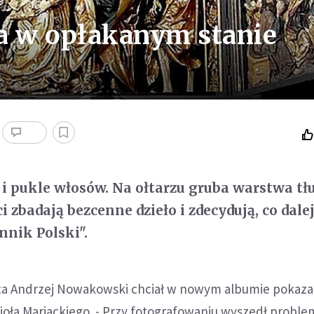
a w opłakanym stanie
 i pukle włosów. Na ołtarzu gruba warstwa tł
ci zbadają bezcenne dzieło i zdecydują, co dalej
nnik Polski".
ca Andrzej Nowakowski chciał w nowym albumie pokazać
ioła Mariackiego. - Przy fotografowaniu wyszedł problem