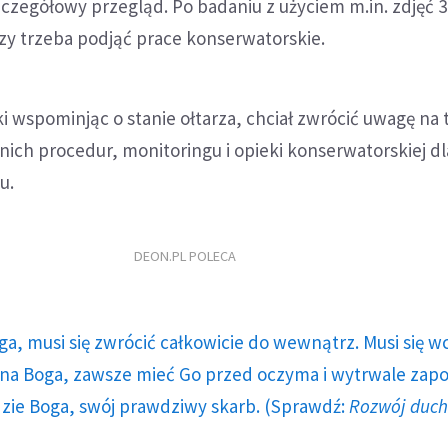
czegółowy przegląd. Po badaniu z użyciem m.in. zdjęć 
czy trzeba podjąć prace konserwatorskie.
wspominjąc o stanie ołtarza, chciał zwrócić uwagę na t
ich procedur, monitoringu i opieki konserwatorskiej dl
u.
DEON.PL POLECA
ga, musi się zwrócić całkowicie do wewnątrz. Musi się w
a Boga, zawsze mieć Go przed oczyma i wytrwale zap
dzie Boga, swój prawdziwy skarb. (Sprawdź:
Rozwój duc