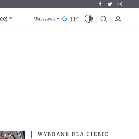
11
°
cej
Warszawa
WYBRANE DLA CIEBIE