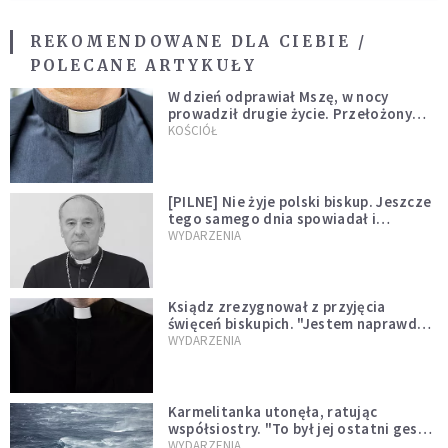
REKOMENDOWANE DLA CIEBIE /
POLECANE ARTYKUŁY
W dzień odprawiał Mszę, w nocy
prowadził drugie życie. Przełożony
kazał mu opuścić zakon
KOŚCIÓŁ
[PILNE] Nie żyje polski biskup. Jeszcze
tego samego dnia spowiadał i
sprawował Mszę świętą
WYDARZENIA
Ksiądz zrezygnował z przyjęcia
święceń biskupich. "Jestem naprawdę
niegodny"
WYDARZENIA
Karmelitanka utonęła, ratując
współsiostry. "To był jej ostatni gest
miłości"
WYDARZENIA