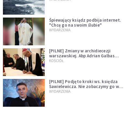
Śpiewający ksiądz podbija internet.
"Chcę go na swoim ślubie"
WYDARZENIA
[PILNE] Zmiany w archidiecezji
warszawskiej. Abp Adrian Galbas
wręczył dekrety nowym proboszczom
KOŚCIÓŁ
[PILNE] Podjęto kroki ws. księdza
Sawielewicza. Nie zobaczymy go w
mediach
WYDARZENIA
Czy Kościół czeka pęknięcie? Spór o
Tradycję narasta
KOŚCIÓŁ