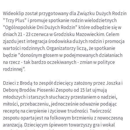
Wideoklip został przygotowany dla Związku Dużych Rodzin
"Trzy Plus" i promuje spotkanie rodzin wielodzietnych
"Ogólnopolskie Dni Dużych Rodzin" które odbędzie się w
dniach 21 - 23 czerwca w Grodzisku Mazowieckim. Celem
zjazdu jest integracja środowiska dużych rodzin i promocja
wartości rodzinnych. Organizatorzy liczą, że spotkanie
będzie "donośnym głosem w podejmowanych działaniach
na rzecz - tak bardzo oczekiwanych - zmian w polityce
rodzinnej".
Dzieci z Brodą to zespół dziecięcy założony przez Joszka i
Deborę Brodów. Piosenki Zespołu od 15 lat ujmują
młodszych i starszych słuchaczy przesłaniem o nadziei,
miłości, przebaczeniu, jednocześnie odważnie podając
receptę na cierpienie i życiowe trudności. Twórczość
zespołu oparta jest na folkowym brzmieniu z nowoczesną
aranżacją. Dziecięcym śpiewom towarzyszy gra i wokal