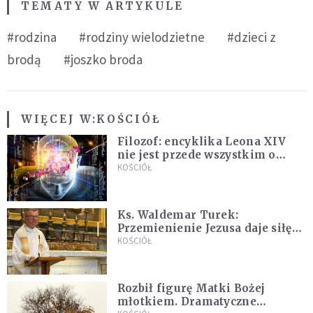
TEMATY W ARTYKULE
#rodzina
#rodziny wielodzietne
#dzieci z
brodą
#joszko broda
WIĘCEJ W:
KOŚCIÓŁ
Filozof: encyklika Leona XIV
nie jest przede wszystkim o
sztucznej inteligencji
KOŚCIÓŁ
Ks. Waldemar Turek:
Przemienienie Jezusa daje siłę
do pokonywania przeciwności
KOŚCIÓŁ
Rozbił figurę Matki Bożej
młotkiem. Dramatyczne