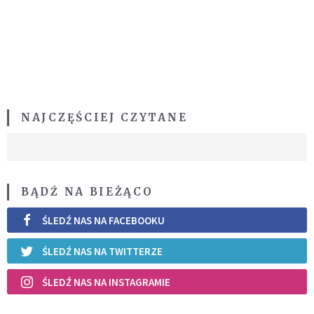
NAJCZĘŚCIEJ CZYTANE
BĄDŹ NA BIEŻĄCO
ŚLEDŹ NAS NA FACEBOOKU
ŚLEDŹ NAS NA TWITTERZE
ŚLEDŹ NAS NA INSTAGRAMIE