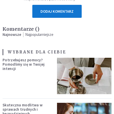
DODAJ KOMENTARZ
Komentarze (
)
Najnowsze
Najpopularniejsze
WYBRANE DLA CIEBIE
Potrzebujesz pomocy?
Pomodlimy się w Twojej
intencji
Skuteczna modlitwa w
sprawach trudnych i
beznadziejnych