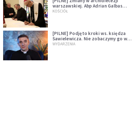
[PILNE] Zmiany w archidiecezji
warszawskiej. Abp Adrian Galbas
wręczył dekrety nowym proboszczom
KOŚCIÓŁ
[PILNE] Podjęto kroki ws. księdza
Sawielewicza. Nie zobaczymy go w
mediach
WYDARZENIA