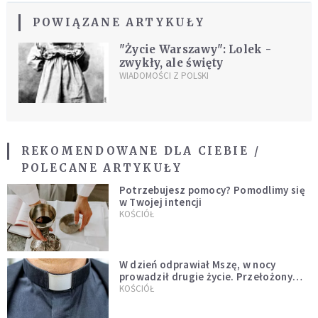
POWIĄZANE ARTYKUŁY
"Życie Warszawy": Lolek -
zwykły, ale święty
WIADOMOŚCI Z POLSKI
REKOMENDOWANE DLA CIEBIE /
POLECANE ARTYKUŁY
Potrzebujesz pomocy? Pomodlimy się
w Twojej intencji
KOŚCIÓŁ
W dzień odprawiał Mszę, w nocy
prowadził drugie życie. Przełożony
kazał mu opuścić zakon
KOŚCIÓŁ