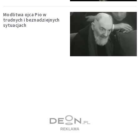
Modlitwa ojca Pio w
trudnych i beznadziejnych
sytuacjach