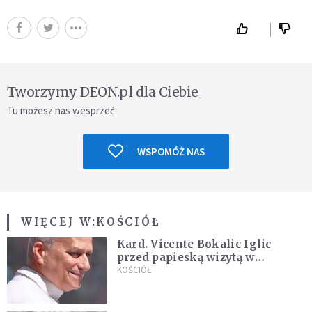
Tworzymy DEON.pl dla Ciebie
Tu możesz nas wesprzeć.
WSPOMÓŻ NAS
WIĘCEJ W:
KOŚCIÓŁ
Kard. Vicente Bokalic Iglic
przed papieską wizytą w
Argentynie: Nasz pokorny lud
KOŚCIÓŁ
kocha papieża