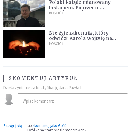
Polski ksiądz mianowany
biskupem. Poprzedni
ordynariusz zrezygnował
KOŚCIÓŁ
Nie żyje zakonnik, który
odwiózł Karola Wojtyłę na
konklawe. Jan Paweł II nazywał
KOŚCIÓŁ
go "winowajcą"
SKOMENTUJ ARTYKUŁ
Dziękczynienie za beatyfikację Jana Pawła II
Zaloguj się
lub
skomentuj jako Gość
Twój komentarz będzie moderowany