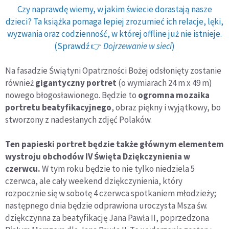
Czy naprawdę wiemy, w jakim świecie dorastają nasze
dzieci? Ta książka pomaga lepiej zrozumieć ich relacje, lęki,
wyzwania oraz codzienność, w której offline już nie istnieje.
(Sprawdź 👉
Dojrzewanie w sieci
)
Na fasadzie Świątyni Opatrzności Bożej odsłonięty zostanie
również
gigantyczny portret
(o wymiarach 24 m x 49 m)
nowego błogosławionego. Będzie to
ogromna mozaika
portretu beatyfikacyjnego
, obraz piękny i wyjątkowy, bo
stworzony z nadesłanych zdjęć Polaków.
Ten papieski portret będzie także głównym elementem
wystroju obchodów IV Święta Dziękczynienia w
czerwcu.
W tym roku będzie to nie tylko niedziela 5
czerwca, ale cały weekend dziękczynienia, który
rozpocznie się w sobotę 4 czerwca spotkaniem młodzieży;
następnego dnia będzie odprawiona uroczysta Msza św.
dziękczynna za beatyfikację Jana Pawła II, poprzedzona