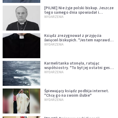
[PILNE] Nie żyje polski biskup. Jeszcze
tego samego dnia spowiadał i
sprawował Mszę świętą
WYDARZENIA
Ksiądz zrezygnował z przyjęcia
święceń biskupich. "Jestem naprawdę
niegodny"
WYDARZENIA
Karmelitanka utonęła, ratując
współsiostry. "To był jej ostatni gest
miłości"
WYDARZENIA
Śpiewający ksiądz podbija internet.
"Chcę go na swoim ślubie"
WYDARZENIA