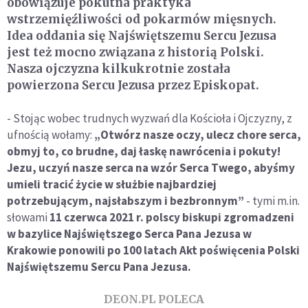
obowiązuje pokutna praktyka
wstrzemięźliwości od pokarmów mięsnych.
Idea oddania się Najświętszemu Sercu Jezusa
jest też mocno związana z historią Polski.
Nasza ojczyzna kilkukrotnie została
powierzona Sercu Jezusa przez Episkopat.
- Stojąc wobec trudnych wyzwań dla Kościoła i Ojczyzny, z
ufnością wołamy:
„Otwórz nasze oczy, ulecz chore serca,
obmyj to, co brudne, daj łaskę nawrócenia i pokuty!
Jezu, uczyń nasze serca na wzór Serca Twego, abyśmy
umieli tracić życie w służbie najbardziej
potrzebującym, najsłabszym i bezbronnym”
- tymi m.in.
słowami
11 czerwca 2021 r. polscy biskupi zgromadzeni
w bazylice Najświętszego Serca Pana Jezusa w
Krakowie ponowili po 100 latach Akt poświęcenia Polski
Najświętszemu Sercu Pana Jezusa.
DEON.PL POLECA