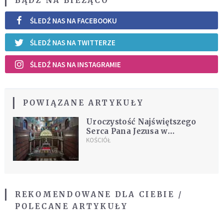
BĄDŹ NA BIEŻĄCO
ŚLEDŹ NAS NA FACEBOOKU
ŚLEDŹ NAS NA TWITTERZE
ŚLEDŹ NAS NA INSTAGRAMIE
POWIĄZANE ARTYKUŁY
Uroczystość Najświętszego
Serca Pana Jezusa w
krakowskiej bazylice
KOŚCIÓŁ
REKOMENDOWANE DLA CIEBIE /
POLECANE ARTYKUŁY
W dzień odprawiał Mszę, w nocy