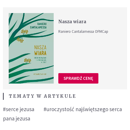
Nasza wiara
Raniero Cantalamessa OFMCap
SPRAWDŹ CENĘ
TEMATY W ARTYKULE
#serce jezusa
#uroczystość najświętszego serca
pana jezusa