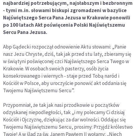
najbardziej potrzebującym, najsłabszym i bezbronnym
- tymi m.in. słowami biskupi zgromadzeni w bazylice
Najświętszego Serca Pana Jezusa w Krakowie ponowili
po 100 latach Akt poświęcenia Polski Najświętszemu
Sercu Pana Jezusa.
Abp Gądecki rozpoczął odnowienie Aktu słowami: „Panie
nasz Jezu Chryste, dziś, tak jak przed stu laty, zbieramy się
w świątyni poświęconej czci Najświętszego Serca Twego w
Krakowie. W osobach swoich pasterzy, osób życia
konsekrowanego i wiernych - staje przed Tobą naród i
Kościół w Polsce, aby uroczyście ponowić akt oddania się
Twojemu Najświętszemu Sercu”.
Przypomniał, że tak jak nasi przodkowie u początków
odzyskanej niepodległości, tak „i my polecamy Ci dzisiaj
Kościół i Ojczyznę, dziękując za dar wolności. Oddając się
Twojemu Najświętszemu Sercu, prosimy: Przyjdź królestwo
Twoje! A w ślad za św. Janem Pawłem II wołamy: „Niech