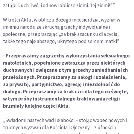
zstąpi Duch Twój i odnowi oblicze ziemi. Tej ziemi!””.
W treści Aktu, w obliczu Bożego miłosierdzia, wyznał w
imieniu narodu ze skruchą grzechy indywidualne i
społeczne, przepraszając „za brak szacunku dla życia,
także tego najsłabszego, ukrytego pod sercem matki”.
- Przepraszamy za grzechy wykorzystania seksualnego
małoletnich, popełnione zwłaszcza przez niektórych
duchownych i związane z tym grzechy zaniedbania ich
przełożonych. Przepraszamy za nałogi i uzależnienia,
za prywatę, partyjnictwo, agresję i niezdolność do
dialogu. Przepraszamy za brak czci dla tego co święte,
w tym próby instrumentalnego traktowania religii -
brzmiały kolejne części Aktu.
„Świadomi naszych wad i słabości – stojąc wobec nowych i
trudnych wyzwań dla Kościoła i Ojczyzny – z ufnością