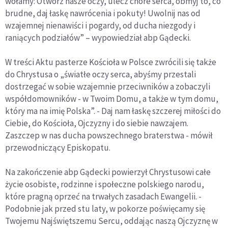
wołamy: Otwórz nasze oczy, ulecz chore serca, obmyj to, co
brudne, daj łaskę nawrócenia i pokuty! Uwolnij nas od
wzajemnej nienawiści i pogardy, od ducha niezgody i
raniących podziałów” – wypowiedział abp Gądecki.
W treści Aktu pasterze Kościoła w Polsce zwrócili się także
do Chrystusa o „światłe oczy serca, abyśmy przestali
dostrzegać w sobie wzajemnie przeciwników a zobaczyli
współdomowników - w Twoim Domu, a także w tym domu,
który ma na imię Polska”. - Daj nam łaskę szczerej miłości do
Ciebie, do Kościoła, Ojczyzny i do siebie nawzajem.
Zaszczep w nas ducha powszechnego braterstwa - mówił
przewodniczący Episkopatu.
Na zakończenie abp Gądecki powierzył Chrystusowi całe
życie osobiste, rodzinne i społeczne polskiego narodu,
które pragną oprzeć na trwałych zasadach Ewangelii. -
Podobnie jak przed stu laty, w pokorze poświęcamy się
Twojemu Najświętszemu Sercu, oddając naszą Ojczyznę w