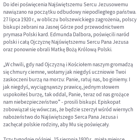
Do idei poświęcenia Najświętszemu Sercu Jezusowemu
nawiązano na początku odbudowy niepodległego państwa.
27 lipca 1920 r., w obliczu bolszewickiego zagrożenia, polscy
biskupi zebrani na Jasnej Górze pod przewodnictwem
prymasa Polski kard. Edmunda Dalbora, poświęcili naród
polski i całą Ojczyznę Najświętszemu Sercu Pana Jezusa
oraz ponownie obrali Matkę Bożą Królową Polski.
„W chwili, gdy nad Ojczyzną i Kościołem naszym gromadzą
się chmury ciemne, wołamy jak niegdyś uczniowie Twoi
zaskoczeni burzą na morzu: Panie, ratuj nas, bo giniemy. I
jak niegdyś, wyciągnąwszy prawicę, jednym słowem
uspokoiłeś burzę, tak oddal, Panie, teraz od nas grożące
nam niebezpieczeństwo” - prosili biskupi. Episkopat
zobowiązał się wówczas, że będzie szerzył wśród wiernych
nabożeństwo do Najświętszego Serca Pana Jezusa i
zachęcał polskie rodziny, aby Mu się poświęcały.
Trzy tygodnie później, 15 sierpnia 1920 r., miała miejsce