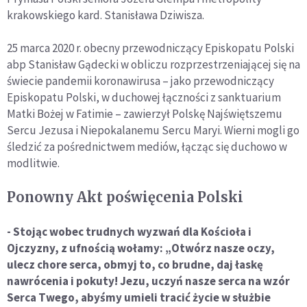
krakowskiego kard. Stanisława Dziwisza.
25 marca 2020 r. obecny przewodniczący Episkopatu Polski
abp Stanisław Gądecki w obliczu rozprzestrzeniającej się na
świecie pandemii koronawirusa – jako przewodniczący
Episkopatu Polski, w duchowej łączności z sanktuarium
Matki Bożej w Fatimie – zawierzył Polskę Najświętszemu
Sercu Jezusa i Niepokalanemu Sercu Maryi. Wierni mogli go
śledzić za pośrednictwem mediów, łącząc się duchowo w
modlitwie.
Ponowny Akt poświęcenia Polski
- Stojąc wobec trudnych wyzwań dla Kościoła i
Ojczyzny, z ufnością wołamy: „Otwórz nasze oczy,
ulecz chore serca, obmyj to, co brudne, daj łaskę
nawrócenia i pokuty! Jezu, uczyń nasze serca na wzór
Serca Twego, abyśmy umieli tracić życie w służbie