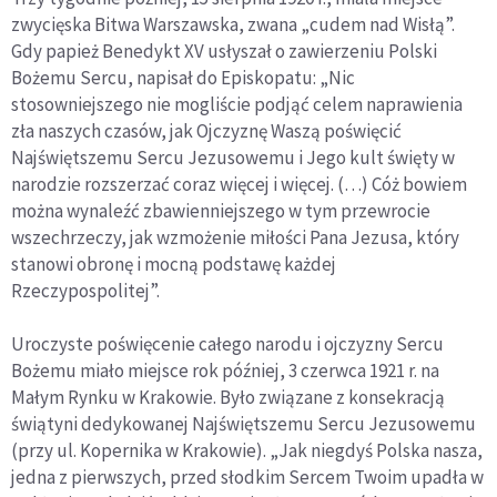
zwycięska Bitwa Warszawska, zwana „cudem nad Wisłą”.
Gdy papież Benedykt XV usłyszał o zawierzeniu Polski
Bożemu Sercu, napisał do Episkopatu: „Nic
stosowniejszego nie mogliście podjąć celem naprawienia
zła naszych czasów, jak Ojczyznę Waszą poświęcić
Najświętszemu Sercu Jezusowemu i Jego kult święty w
narodzie rozszerzać coraz więcej i więcej. (…) Cóż bowiem
można wynaleźć zbawienniejszego w tym przewrocie
wszechrzeczy, jak wzmożenie miłości Pana Jezusa, który
stanowi obronę i mocną podstawę każdej
Rzeczypospolitej”.
Uroczyste poświęcenie całego narodu i ojczyzny Sercu
Bożemu miało miejsce rok później, 3 czerwca 1921 r. na
Małym Rynku w Krakowie. Było związane z konsekracją
świątyni dedykowanej Najświętszemu Sercu Jezusowemu
(przy ul. Kopernika w Krakowie). „Jak niegdyś Polska nasza,
jedna z pierwszych, przed słodkim Sercem Twoim upadła w