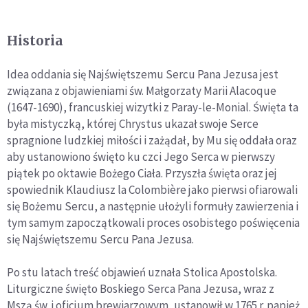
Historia
Idea oddania się Najświętszemu Sercu Pana Jezusa jest
związana z objawieniami św. Małgorzaty Marii Alacoque
(1647-1690), francuskiej wizytki z Paray-le-Monial. Święta ta
była mistyczką, której Chrystus ukazał swoje Serce
spragnione ludzkiej miłości i zażądał, by Mu się oddała oraz
aby ustanowiono święto ku czci Jego Serca w pierwszy
piątek po oktawie Bożego Ciała. Przyszła święta oraz jej
spowiednik Klaudiusz la Colombière jako pierwsi ofiarowali
się Bożemu Sercu, a następnie ułożyli formuły zawierzenia i
tym samym zapoczątkowali proces osobistego poświęcenia
się Najświętszemu Sercu Pana Jezusa.
Po stu latach treść objawień uznała Stolica Apostolska.
Liturgiczne święto Boskiego Serca Pana Jezusa, wraz z
Mszą św. i oficjum brewiarzowym, ustanowił w 1765 r. papież