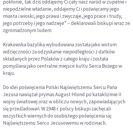
pokłonie, tak dziś oddajemy Ci cały nasz naród w zupełne i
niepodzielne władanie, oddajemy Ci i poświęcamy jego
miasta i wioski, jego prawa i zwyczaje, jego prace i trudy,
jego potrzeby i jego nadzieje” – deklarowali biskupi wraz ze
zgromadzonym ludem.
Krakowska bazylika wybudowana została jako wotum
wdzięczności za odzyskanie niepodległości z datków
składanych przez Polaków z całego kraju i została
pomyślana jako centralne miejsce kultu Serca Bożego w
kraju.
Do idei poświęcenia Polski Najświętszemu Sercu Pana
Jezusa nawiązał prymas August Hlond po kataklizmie II
wojny światowej oraz w obliczu nowych, zapowiadających
się prześladowań. W 1948 r. polscy biskupi zachęcali
wszystkich wiernych do osobistego poświęcenia się
Najświętszemu Sercu Jezusowemu w rodzinach.