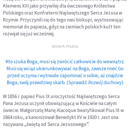
Klemens XIII jako przywilej dla ówczesnego Królestwa
Polskiego oraz Konfraterni Najświętszego Serca Jezusa w
Rzymie. Przyczynili się do tego nasi biskupi, wystosowując
memoriał do papieża, gdyż na ziemiach polskich kult ten
rozwijał się już wcześniej.
DEON.PL POLECA
Kto szuka Boga, musi się zwrócić całkowicie do wewnątrz.
Musi się wciąż ukierunkowywać na Boga, zawsze mieć Go
przed oczyma i wytrwale zapominać o sobie, aż znajdzie
Boga, swój prawdziwy skarb. (Sprawdź:
Rozwój duchowy
)
W 1856 r. papież Pius IX uroczystość Najświętszego Serca
Pana Jezusa uczynił obowiązującą w Kościele na całym
świecie. Małgorzatę Marię Alacoque beatyfikował Pius IX w
1864 roku, a kanonizował Benedykt XV w 1920 r. Jest ona
nazywana „świętą od Serca Jezusowego”.