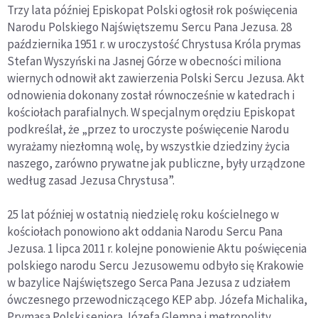
Trzy lata później Episkopat Polski ogłosił rok poświęcenia
Narodu Polskiego Najświętszemu Sercu Pana Jezusa. 28
października 1951 r. w uroczystość Chrystusa Króla prymas
Stefan Wyszyński na Jasnej Górze w obecności miliona
wiernych odnowił akt zawierzenia Polski Sercu Jezusa. Akt
odnowienia dokonany został równocześnie w katedrach i
kościołach parafialnych. W specjalnym orędziu Episkopat
podkreślał, że „przez to uroczyste poświęcenie Narodu
wyrażamy niezłomną wolę, by wszystkie dziedziny życia
naszego, zarówno prywatne jak publiczne, były urządzone
według zasad Jezusa Chrystusa”.
25 lat później w ostatnią niedzielę roku kościelnego w
kościołach ponowiono akt oddania Narodu Sercu Pana
Jezusa. 1 lipca 2011 r. kolejne ponowienie Aktu poświęcenia
polskiego narodu Sercu Jezusowemu odbyło się Krakowie
w bazylice Najświętszego Serca Pana Jezusa z udziałem
ówczesnego przewodniczącego KEP abp. Józefa Michalika,
Prymasa Polski seniora Józefa Glempa i metropolity