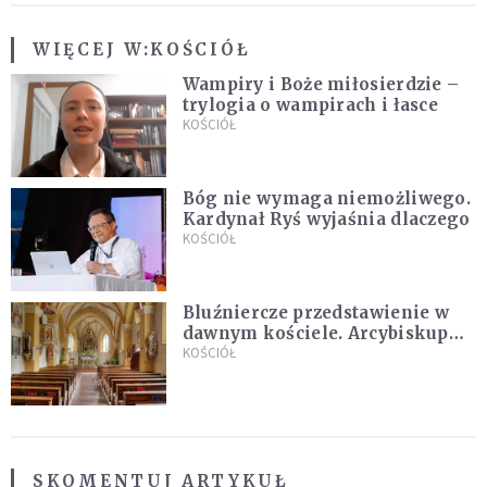
WIĘCEJ W:
KOŚCIÓŁ
Wampiry i Boże miłosierdzie –
trylogia o wampirach i łasce
KOŚCIÓŁ
Bóg nie wymaga niemożliwego.
Kardynał Ryś wyjaśnia dlaczego
KOŚCIÓŁ
Bluźniercze przedstawienie w
dawnym kościele. Arcybiskup
stanowczo reaguje
KOŚCIÓŁ
SKOMENTUJ ARTYKUŁ